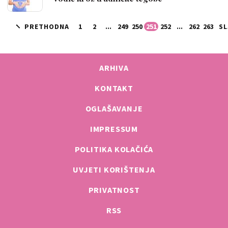
PRETHODNA
1
2
...
249
250
251
252
...
262
263
SL
ARHIVA
KONTAKT
OGLAŠAVANJE
IMPRESSUM
POLITIKA KOLAČIĆA
UVJETI KORIŠTENJA
PRIVATNOST
RSS