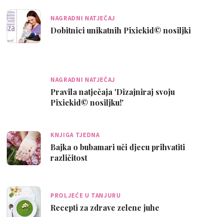
NAGRADNI NATJEČAJ
Dobitnici unikatnih Pixiekid© nosiljki
NAGRADNI NATJEČAJ
Pravila natječaja 'Dizajniraj svoju
Pixiekid© nosiljku!'
KNJIGA TJEDNA
Bajka o bubamari uči djecu prihvatiti
različitost
PROLJEĆE U TANJURU
Recepti za zdrave zelene juhe