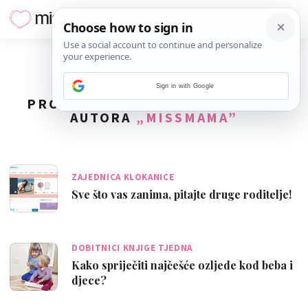
Sign in with Google
PRONAĐENO
3670
REZULTATA ZA
AUTORA
„MISSMAMA”
ZAJEDNICA KLOKANICE
Sve što vas zanima, pitajte druge roditelje!
DOBITNICI KNJIGE TJEDNA
Kako spriječiti najčešće ozljede kod beba i
djece?