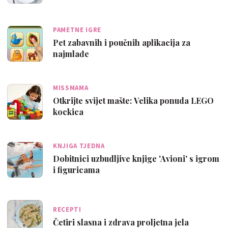
PAMETNE IGRE
Pet zabavnih i poučnih aplikacija za
najmlađe
MISSMAMA
Otkrijte svijet mašte: Velika ponuda LEGO
kockica
KNJIGA TJEDNA
Dobitnici uzbudljive knjige 'Avioni' s igrom
i figuricama
RECEPTI
Četiri slasna i zdrava proljetna jela