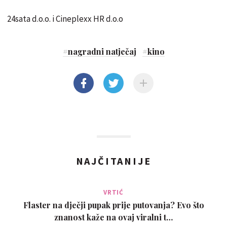
24sata d.o.o. i Cineplexx HR d.o.o
#
nagradni natječaj
#
kino
NAJČITANIJE
VRTIĆ
Flaster na dječji pupak prije putovanja? Evo što
znanost kaže na ovaj viralni t…