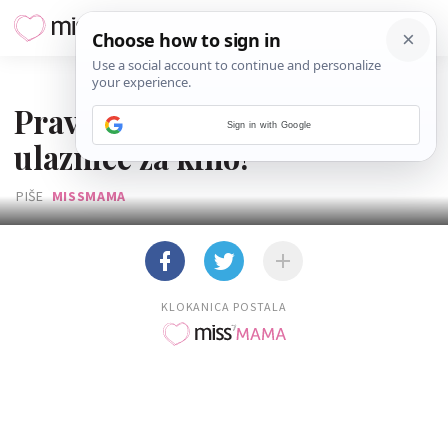
15. SVIBNJA 2014.
Pravila natječaja 'Osvojite
Sign in with Google
ulaznice za kino!'
PIŠE
MISSMAMA
KLOKANICA POSTALA