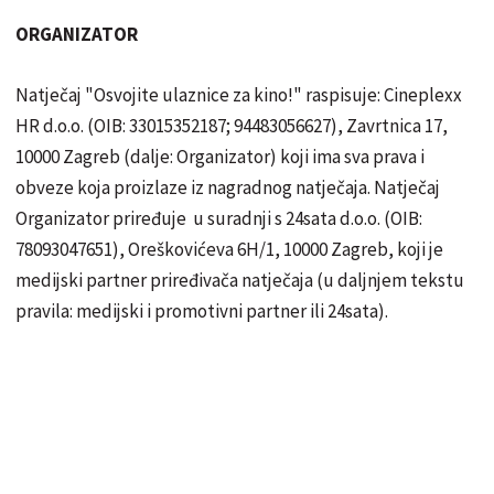
ORGANIZATOR
Natječaj "Osvojite ulaznice za kino!" raspisuje: Cineplexx
HR d.o.o. (OIB: 33015352187; 94483056627), Zavrtnica 17,
10000 Zagreb (dalje: Organizator) koji ima sva prava i
obveze koja proizlaze iz nagradnog natječaja. Natječaj
Organizator priređuje u suradnji s 24sata d.o.o. (OIB:
78093047651), Oreškovićeva 6H/1, 10000 Zagreb, koji je
medijski partner priređivača natječaja (u daljnjem tekstu
pravila: medijski i promotivni partner ili 24sata).