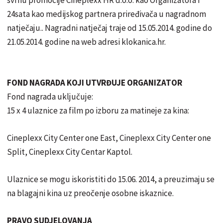
svrhu promocije Cineplexx HR d.o.o. kao Organizatora i
24sata kao medijskog partnera priređivača u nagradnom
natječaju.. Nagradni natječaj traje od 15.05.2014. godine do
21.05.2014. godine na web adresi klokanica.hr.
FOND NAGRADA KOJI UTVRĐUJE ORGANIZATOR
Fond nagrada uključuje:
15 x 4 ulaznice za film po izboru za matineje za kina:
Cineplexx City Center one East, Cineplexx City Center one
Split, Cineplexx City Centar Kaptol.
Ulaznice se mogu iskoristiti do 15.06. 2014, a preuzimaju se
na blagajni kina uz preočenje osobne iskaznice.
PRAVO SUDJELOVANJA