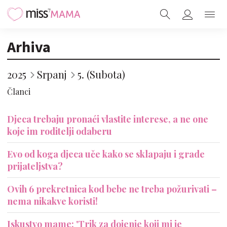
Arhiva
2025
Srpanj
5. (Subota)
Članci
Djeca trebaju pronaći vlastite interese, a ne one
koje im roditelji odaberu
Evo od koga djeca uče kako se sklapaju i grade
prijateljstva?
Ovih 6 prekretnica kod bebe ne treba požurivati –
nema nikakve koristi!
Iskustvo mame: 'Trik za dojenje koji mi je