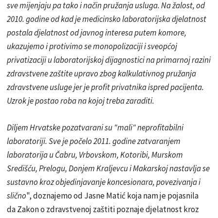
sve mijenjaju pa tako i način pružanja usluga. Na žalost, od
2010. godine od kad je medicinsko laboratorijska djelatnost
postala djelatnost od javnog interesa putem komore,
ukazujemo i protivimo se monopolizaciji i sveopćoj
privatizaciji u laboratorijskoj dijagnostici na primarnoj razini
zdravstvene zaštite upravo zbog kalkulativnog pružanja
zdravstvene usluge jer je profit privatnika ispred pacijenta.
Uzrok je postao roba na kojoj treba zaraditi.
Diljem Hrvatske pozatvarani su "mali" neprofitabilni
laboratoriji. Sve je počelo 2011. godine zatvaranjem
laboratorija u Čabru, Vrbovskom, Kotoribi, Murskom
Središću, Prelogu, Donjem Kraljevcu i Makarskoj nastavlja se
sustavno kroz objedinjavanje koncesionara, povezivanja i
slično
", doznajemo od Jasne Matić koja nam je pojasnila
da Zakon o zdravstvenoj zaštiti poznaje djelatnost kroz