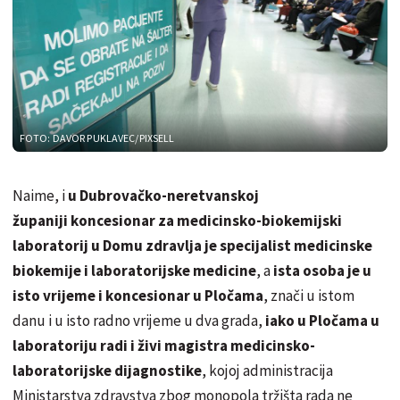
FOTO: DAVOR PUKLAVEC/PIXSELL
Naime, i
u Dubrovačko-neretvanskoj
županiji koncesionar za medicinsko-biokemijski
laboratorij u Domu zdravlja je specijalist medicinske
biokemije i laboratorijske medicine
, a
ista osoba je u
isto vrijeme i koncesionar u Pločama
, znači u istom
danu i u isto radno vrijeme u dva grada,
iako u Pločama u
laboratoriju radi i živi magistra medicinsko-
laboratorijske dijagnostike
, kojoj administracija
Ministarstva zdravstva zbog monopola tržišta rada ne