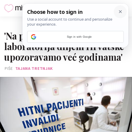
18. PROSINCA 2018.
'Na problem zatvaranja
Sign in with Google
laboratorija diljem Hrvatske
upozoravamo već godinama'
PIŠE
TAJANA TRETNJAK