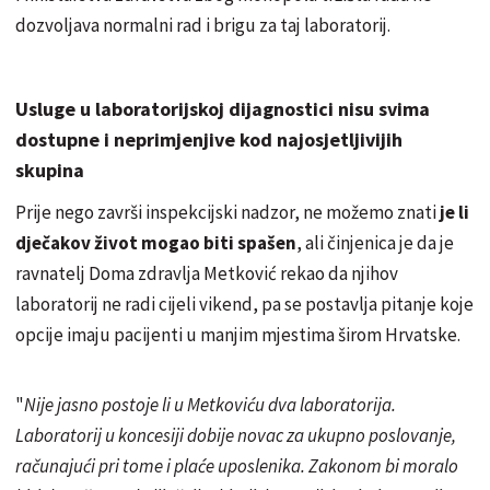
dozvoljava normalni rad i brigu za taj laboratorij.
Usluge u laboratorijskoj dijagnostici nisu svima
dostupne i neprimjenjive kod najosjetljivijih
skupina
Prije nego završi inspekcijski nadzor, ne možemo znati
je li
dječakov život mogao biti spašen
, ali činjenica je da je
ravnatelj Doma zdravlja Metković rekao da njihov
laboratorij ne radi cijeli vikend, pa se postavlja pitanje koje
opcije imaju pacijenti u manjim mjestima širom Hrvatske.
"
Nije jasno postoje li u Metkoviću dva laboratorija.
Laboratorij u koncesiji dobije novac za ukupno poslovanje,
računajući pri tome i plaće uposlenika. Zakonom bi moralo