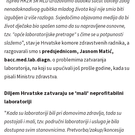
"Ispred HKZR SR MLD izražavamo duboku sućut obitelji zbog
nenadoknadivog gubitka mladog života koji nije smio biti
izgubljen iz više razloga. Svjedočimo objavama medija da bi
život dječaka bio spašen samo da su napravljene osnovne,
tzv. "opće laboratorijske pretrage" s čime se u potpunosti
slažemo
", stav je Hrvatske komore zdravstvenih radnika, a
razgovarali smo s
predsjednicom, Jasnom Matić,
bacc.med.lab.diagn.
o problemima zatvaranja
laboratorija, na koji su upućivali još prošle godine, kada su
pisali Ministru zdravstva.
Diljem Hrvatske zatvaraju se 'mali' neprofitabilni
laboratoriji
"
Kada su laboratoriji bili pri domovima zdravlja, tada su
postojali i mali, tzv. područni laboratoriji i usluga je bila
dostupna svim stanovnicima. Pretvorba/zakup/koncesija