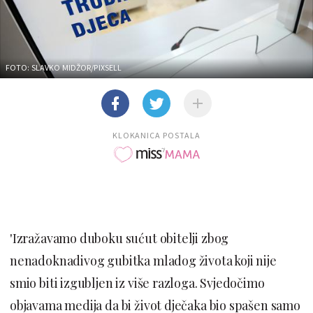
FOTO: SLAVKO MIDŽOR/PIXSELL
KLOKANICA POSTALA
'Izražavamo duboku sućut obitelji zbog
nenadoknadivog gubitka mladog života koji nije
smio biti izgubljen iz više razloga. Svjedočimo
objavama medija da bi život dječaka bio spašen samo