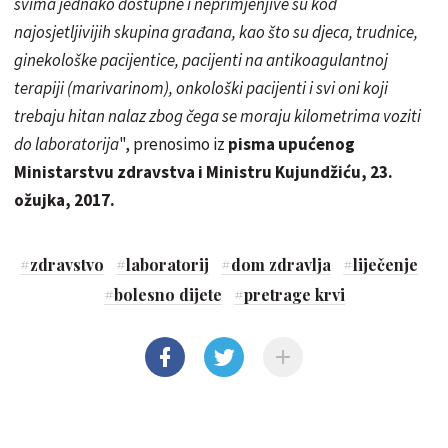
svima jednako dostupne i neprimjenjive su kod
najosjetljivijih skupina građana, kao što su djeca, trudnice,
ginekološke pacijentice, pacijenti na antikoagulantnoj
terapiji (marivarinom), onkološki pacijenti i svi oni koji
trebaju hitan nalaz zbog čega se moraju kilometrima voziti
do laboratorija
", prenosimo iz
pisma upućenog
Ministarstvu zdravstva i Ministru Kujundžiću, 23.
ožujka, 2017.
#
zdravstvo
#
laboratorij
#
dom zdravlja
#
liječenje
#
bolesno dijete
#
pretrage krvi