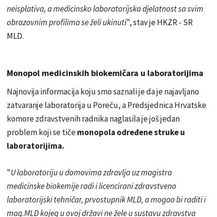
neisplativa, a medicinsko laboratorijska djelatnost sa svim
obrazovnim profilima se želi ukinuti
", stav je HKZR - SR
MLD.
Monopol medicinskih biokemičara u laboratorijima
Najnovija informacija koju smo saznali je da je najavljano
zatvaranje laboratorija u Poreču, a Predsjednica Hrvatske
komore zdravstvenih radnika naglasila je još jedan
problem koji se tiče
monopola određene struke u
laboratorijima.
"
U laboratoriju u domovima zdravlja uz magistra
medicinske biokemije radi i licencirani zdravstveno
laboratorijski tehničar, prvostupnik MLD, a mogao bi raditi i
mag.MLD kojeg u ovoj državi ne žele u sustavu zdravstva