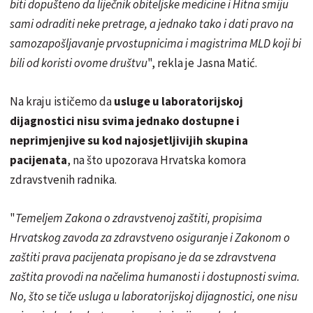
biti dopušteno da liječnik obiteljske medicine i Hitna smiju
sami odraditi neke pretrage, a jednako tako i dati pravo na
samozapošljavanje prvostupnicima i magistrima MLD koji bi
bili od koristi ovome društvu
", rekla je Jasna Matić.
Na kraju ističemo da
usluge u laboratorijskoj
dijagnostici nisu svima jednako dostupne i
neprimjenjive su kod najosjetljivijih skupina
pacijenata
, na što upozorava Hrvatska komora
zdravstvenih radnika.
"
Temeljem Zakona o zdravstvenoj zaštiti, propisima
Hrvatskog zavoda za zdravstveno osiguranje i Zakonom o
zaštiti prava pacijenata propisano je da se zdravstvena
zaštita provodi na načelima humanosti i dostupnosti svima.
No, što se tiče usluga u laboratorijskoj dijagnostici, one nisu