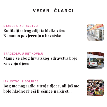
VEZANI ČLANCI
STANJE U ZDRAVSTVU
Roditelji o tragediji iz Metkovića:
Nemamo povjerenja u hrvatsko
zdravstvo!
TRAGEDIJA U METKOVIĆU
Mame se zbog hrvatskog zdravstva boje
za svoju djecu
ISKUSTVO IZ BOLNICE
Bog me nagradio s troje djece, ali još me
bole hladne riječi liječnice na kiret…