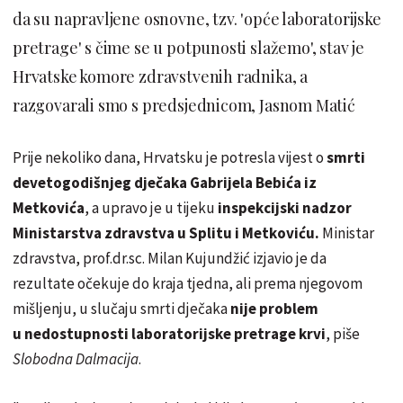
da su napravljene osnovne, tzv. 'opće laboratorijske
pretrage' s čime se u potpunosti slažemo', stav je
Hrvatske komore zdravstvenih radnika, a
razgovarali smo s predsjednicom, Jasnom Matić
Prije nekoliko dana, Hrvatsku je potresla vijest o
smrti
devetogodišnjeg dječaka Gabrijela Bebića iz
Metkovića
, a upravo je u tijeku
inspekcijski nadzor
Ministarstva zdravstva u Splitu i Metkoviću.
Ministar
zdravstva, prof.dr.sc. Milan Kujundžić izjavio je da
rezultate očekuje do kraja tjedna, ali prema njegovom
mišljenju, u slučaju smrti dječaka
nije problem
u nedostupnosti laboratorijske pretrage krvi
, piše
Slobodna Dalmacija
.