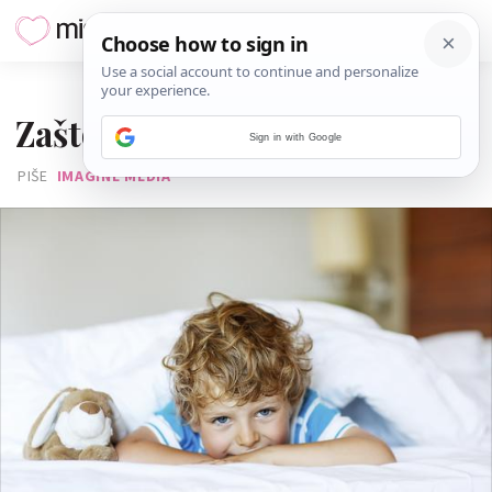
16. OŽUJKA 2016.
Zašto dijete piški u krevet?
Sign in with Google
PIŠE
IMAGINE MEDIA