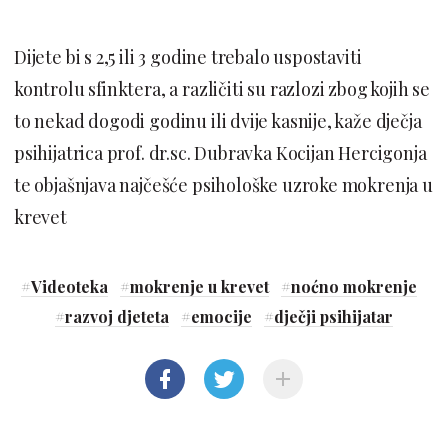
Dijete bi s 2,5 ili 3 godine trebalo uspostaviti
kontrolu sfinktera, a različiti su razlozi zbog kojih se
to nekad dogodi godinu ili dvije kasnije, kaže dječja
psihijatrica prof. dr.sc. Dubravka Kocijan Hercigonja
te objašnjava najčešće psihološke uzroke mokrenja u
krevet
#
Videoteka
#
mokrenje u krevet
#
noćno mokrenje
#
razvoj djeteta
#
emocije
#
dječji psihijatar