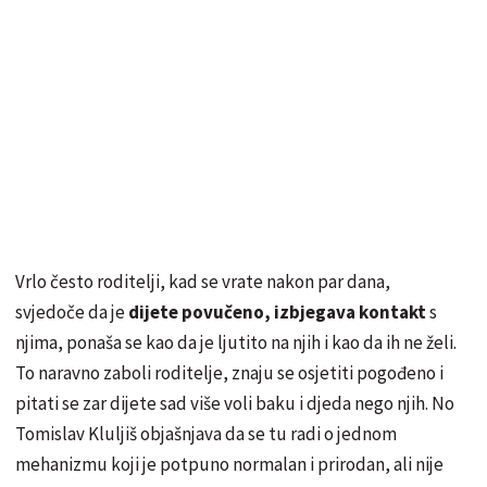
Vrlo često roditelji, kad se vrate nakon par dana,
svjedoče da je
dijete povučeno, izbjegava kontakt
s
njima, ponaša se kao da je ljutito na njih i kao da ih ne želi.
To naravno zaboli roditelje, znaju se osjetiti pogođeno i
pitati se zar dijete sad više voli baku i djeda nego njih. No
Tomislav Kluljiš objašnjava da se tu radi o jednom
mehanizmu koji je potpuno normalan i prirodan, ali nije