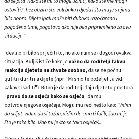
da se pita 'Kako ste mi to mogli učiniti, kako ste me mogli
ostaviti?', bez obzira što voli baku i djeda i što mu je s njima
bilo dobro. Dijete ipak može biti duboko razočarano i
pogođeno time, pogotovo ako nije bilo pripremljeno za ovu
situaciju."
Idealno bi bilo spriječiti to, no ako nam se i dogodi ovakva
situacija, Kuljiš ističe kako je
važno da roditelji takvu
reakciju djeteta ne shvate osobno
, da se ne počnu
ljutiti i duriti na dijete (npr. "Mi smo te poželjeli, a vidi
kakav si sad ti"). Bitno je da roditelji daju djetetu prostora
i
pravo da se osjeća kako se osjeća
i da mu
potvrde njegove osjećaje. Mogu mu reći nešto kao:
"Vidim
da si ljut, vidim da si tužan, vidim da smo ti falili, žao mi je
što je tako bilo, ižao mi je što se tako osjećaš..."