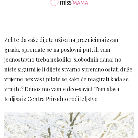
Želite da vaše dijete uživa na praznicima izvan
grada, spremate se na poslovni put, ili vam
jednostavno treba nekoliko 'slobodnih dana', no
niste sigurni je li dijete stvarno spremno ostati duže
vrijeme bez vas i pitate se kako će reagirati kada se
vratite? Donosimo vam video-savjet Tomislava
Kuljiša iz Centra Prirodno roditeljstvo