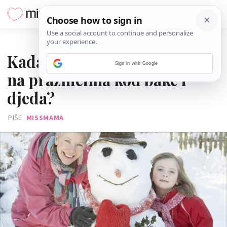
15. SRPNJA 2014.
Kada možemo dijete ostaviti
Sign in with Google
na praznicima kod bake i
djeda?
PIŠE
MISSMAMA