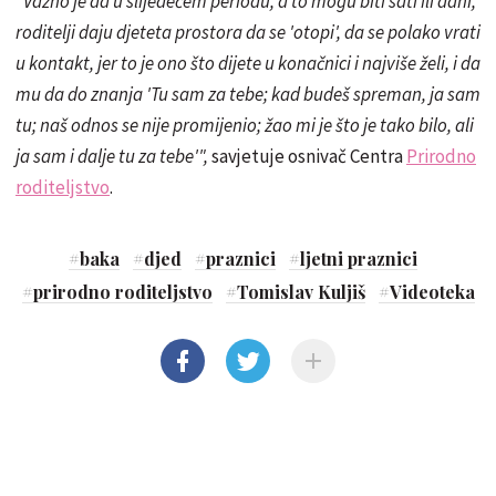
"Važno je da u slijedećem periodu, a to mogu biti sati ili dani,
roditelji daju djeteta prostora da se 'otopi', da se polako vrati
u kontakt, jer to je ono što dijete u konačnici i najviše želi, i da
mu da do znanja 'Tu sam za tebe; kad budeš spreman, ja sam
tu; naš odnos se nije promijenio; žao mi je što je tako bilo, ali
ja sam i dalje tu za tebe'",
savjetuje osnivač Centra
Prirodno
roditeljstvo
.
#
baka
#
djed
#
praznici
#
ljetni praznici
#
prirodno roditeljstvo
#
Tomislav Kuljiš
#
Videoteka