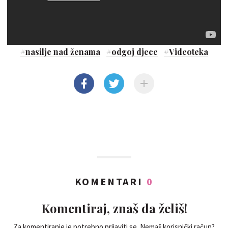
#
nasilje nad ženama
#
odgoj djece
#
Videoteka
KOMENTARI
0
Komentiraj, znaš da želiš!
Za komentiranje je potrebno prijaviti se. Nemaš korisnički račun?