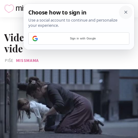
09. SVIBNJA 2016.
Video: Djeca rade ono što
Sign in with Google
vide
PIŠE
MISSMAMA