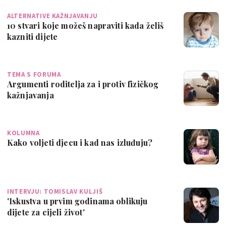
ALTERNATIVE KAŽNJAVANJU
10 stvari koje možeš napraviti kada želiš
kazniti dijete
TEMA S FORUMA
Argumenti roditelja za i protiv fizičkog
kažnjavanja
KOLUMNA
Kako voljeti djecu i kad nas izluđuju?
INTERVJU: TOMISLAV KULJIŠ
'Iskustva u prvim godinama oblikuju
dijete za cijeli život'