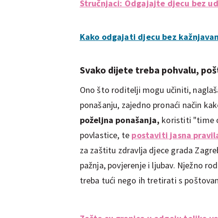
Stručnjaci: Odgajajte djecu bez u
Kako odgajati djecu bez kažnjavan
Svako dijete treba pohvalu, pošt
Ono što roditelji mogu učiniti, nagl
ponašanju, zajedno pronaći način kako
poželjna ponašanja,
koristiti "time 
povlastice, te
postaviti jasna pravil
za zaštitu zdravlja djece grada Zagre
pažnja, povjerenje i ljubav. Nježno rod
treba tući nego ih tretirati s poštovan