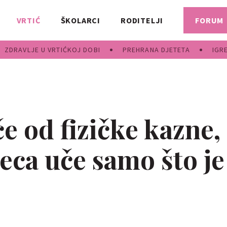
VRTIĆ
ŠKOLARCI
RODITELJI
FORUM
ZDRAVLJE U VRTIĆKOJ DOBI
PREHRANA DJETETA
IGR
e od fizičke kazne,
eca uče samo što je