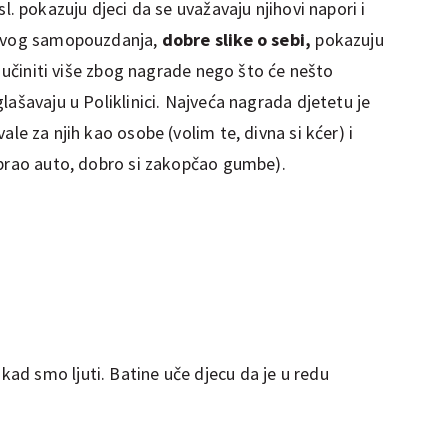
 sl. pokazuju djeci da se uvažavaju njihovi napori i
tovog samopouzdanja,
dobre slike o sebi,
pokazuju
e učiniti više zbog nagrade nego što će nešto
lašavaju u Poliklinici. Najveća nagrada djetetu je
le za njih kao osobe (volim te, divna si kćer) i
oprao auto, dobro si zakopčao gumbe).
 kad smo ljuti. Batine uče djecu da je u redu