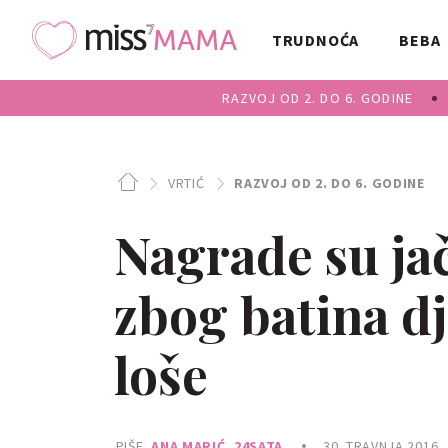
TRUDNOĆA
BEBA
RAZVOJ OD 2. DO 6. GODINE
VRTIĆ
RAZVOJ OD 2. DO 6. GODINE
Nagrade su jač
zbog batina dj
loše
PIŠE
ANA MARIĆ, 24SATA
30. TRAVNJA 2016.