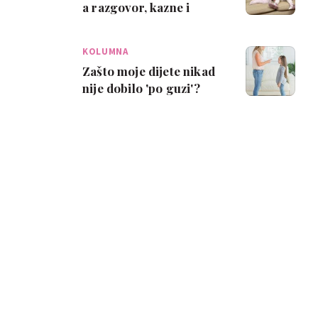
a razgovor, kazne i
batine ne pomažu
KOLUMNA
Zašto moje dijete nikad
nije dobilo 'po guzi'?