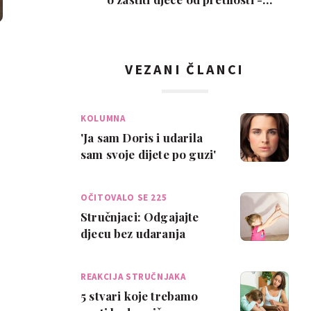
oznake upozoren…
VEZANI ČLANCI
KOLUMNA
'Ja sam Doris i udarila
sam svoje dijete po guzi'
OČITOVALO SE 225
ODGAJAT…
Stručnjaci: Odgajajte
djecu bez udaranja
REAKCIJA STRUČNJAKA
5 stvari koje trebamo