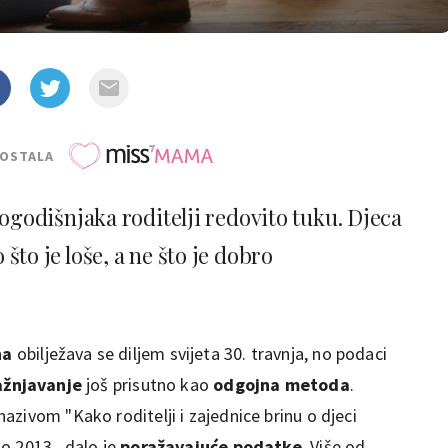
POSTALA
rogodišnjaka roditelji redovito tuku. Djeca
što je loše, a ne što je dobro
na
obilježava se diljem svijeta 30. travnja, no podaci
ažnjavanje
još prisutno kao
odgojna metoda
.
zivom "Kako roditelji i zajednice brinu o djeci
o 2013., dalo je
poražavajuće podatke
. Više od