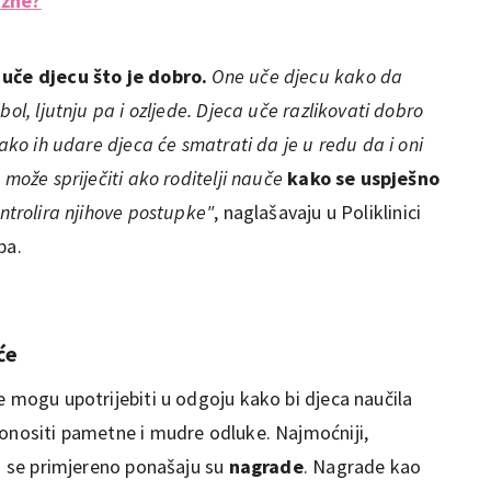
ažne?
uče djecu što je dobro.
One uče djecu kako da
ol, ljutnju pa i ozljede. Djeca uče razlikovati dobro
 ako ih udare djeca će smatrati da je u redu da i oni
 može spriječiti ako roditelji nauče
kako se uspješno
ontrolira njihove postupke"
, naglašavaju u Poliklinici
ba.
će
e mogu upotrijebiti u odgoju kako bi djeca naučila
donositi pametne i mudre odluke. Najmoćniji,
da se primjereno ponašaju su
nagrade
. Nagrade kao