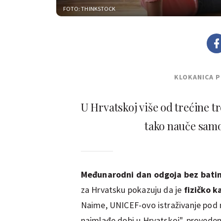
FOTO: THINKSTOCK
KLOKANICA 
U Hrvatskoj više od trećine t
tako nauče samo 
Međunarodni dan odgoja bez bati
za Hrvatsku pokazuju da je
fizičko k
Naime, UNICEF-ovo istraživanje pod na
najmlađe dobi u Hrvatskoj", proveden