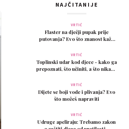
NAJČITANIJE
VRTIĆ
Flaster na dječji pupak prije
putovanja? Evo što znanost kaže
na ovaj viralni t…
VRTIĆ
Toplinski udar kod djece - kako ga
prepoznati, što učiniti, a što nikako
ne
VRTIĆ
Dijete se boji vode i plivanja? Evo
što možeš napraviti
VRTIĆ
Udruge apeliraju: Trebamo zakon
o zaštiti djece od pretilosti -