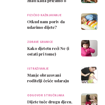
znati kada pričamo o
udaranju po guzi
FIZIČKO KAŽNJAVANJE
Otkud nam poriv da
udarimo dijete?
ZDRAVE GRANICE
Kako djetetu reći Ne (i
ostati pri tome)
ISTRAŽIVANJE
Manje obrazovani
roditelji češće udaraju
djecu po guzi
ODGOVOR STRUČNJAKA
Dijete tuče drugu djecu,