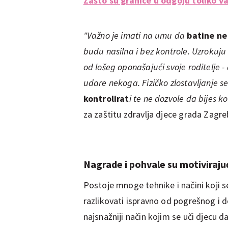
Zašto su granice u odgoju toliko v
"Važno je imati na umu da
batine ne 
budu nasilna i bez kontrole. Uzrokuju b
od lošeg oponašajući svoje roditelje -
udare nekoga. Fizičko zlostavljanje se
kontrolirat
i te ne dozvole da bijes k
za zaštitu zdravlja djece grada Zagre
Nagrade i pohvale su motiviraju
Postoje mnoge tehnike i načini koji s
razlikovati ispravno od pogrešnog i 
najsnažniji način kojim se uči djecu 