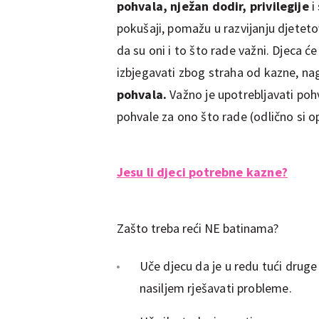
pohvala, nježan dodir, privilegije
i
pokušaji, pomažu u razvijanju djete
da su oni i to što rade važni. Djeca ć
izbjegavati zbog straha od kazne, nag
pohvala.
Važno je upotrebljavati pohva
pohvale za ono što rade (odlično si 
Jesu li djeci potrebne kazne?
Zašto treba reći NE batinama?
Uče djecu da je u redu tući druge
nasiljem rješavati probleme.