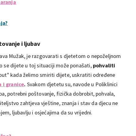
daranja
ja?
ovanje i ljubav
ašava Mužak, je razgovarati s djetetom o nepoželjnom
 se dijete u toj situaciji može ponašati,
pohvaliti
out" kada želimo smiriti dijete, uskratiti određene
a i granice
.
Svakom djetetu su, navode u Poliklinici
ba, potrebni poštovanje, fizička dobrobit, pohvala,
iteljstvo zahtjeva vještine, znanja i stav da djecu ne
jem, ljubavlju i osjećajima da su vrijedni.