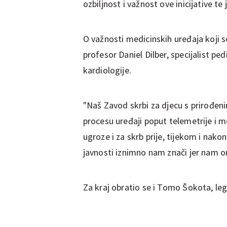
ozbiljnost i važnost ove inicijative t
O važnosti medicinskih uređaja koji s
profesor Daniel Dilber, specijalist ped
kardiologije.
"Naš Zavod skrbi za djecu s prirođen
procesu uređaji poput telemetrije i m
ugroze i za skrb prije, tijekom i nak
javnosti iznimno nam znači jer nam 
Za kraj obratio se i Tomo Šokota, l