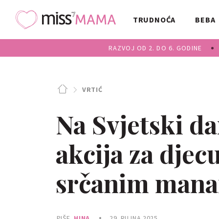
TRUDNOĆA
BEBA
RAZVOJ OD 2. DO 6. GODINE
VRTIĆ
Na Svjetski d
akcija za djec
srčanim man
PIŠE
HINA
29. RUJNA 2025.