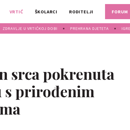
VRTIĆ
ŠKOLARCI
RODITELJI
FORUM
ZDRAVLJE U VRTIĆKOJ DOBI
PREHRANA DJETETA
IGR
an srca pokrenuta
u s prirođenim
ama