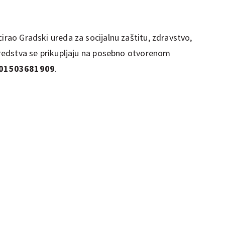
cirao Gradski ureda za socijalnu zaštitu, zdravstvo,
 sredstva se prikupljaju na posebno otvorenom
01503681909
.