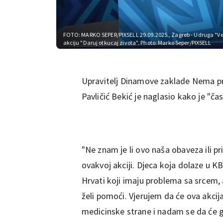
FOTO: MARKO SEPER/PIXSELL
29.09.2025., Zagreb - Udruga "
akciju "Daruj otkucaj zivota". Photo: Marko Seper/PIXSELL
Upravitelj Dinamove zaklade Nema p
Pavličić Bekić je naglasio kako je "čas
"Ne znam je li ovo naša obaveza ili pri
ovakvoj akciji. Djeca koja dolaze u KB
Hrvati koji imaju problema sa srcem, 
želi pomoći. Vjerujem da će ova akci
medicinske strane i nadam se da će gr