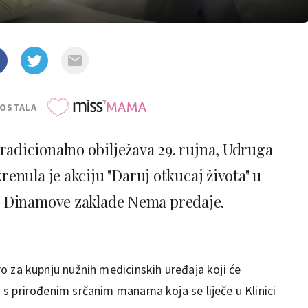
POSTALA
 tradicionalno obilježava 29. rujna, Udruga
enula je akciju "Daruj otkucaj života" u
u Dinamove zaklade Nema predaje.
euro za kupnju nužnih medicinskih uređaja koji će
ci s prirođenim srčanim manama koja se liječe u Klinici