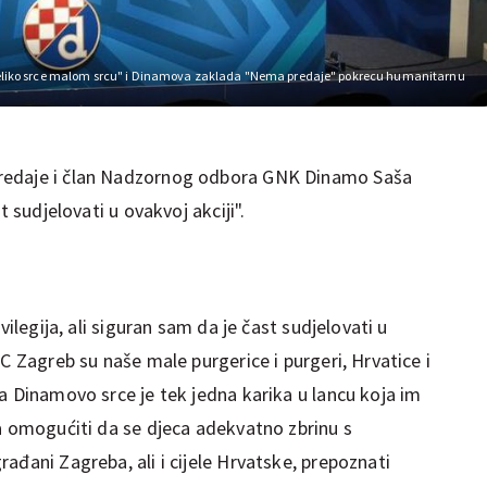
Veliko srce malom srcu" i Dinamova zaklada "Nema predaje" pokrecu humanitarnu
redaje i član Nadzornog odbora GNK Dinamo Saša
t sudjelovati u ovakvoj akciji".
vilegija, ali siguran sam da je čast sudjelovati u
C Zagreb su naše male purgerice i purgeri, Hrvatice i
a Dinamovo srce je tek jedna karika u lancu koja im
ja omogućiti da se djeca adekvatno zbrinu s
ađani Zagreba, ali i cijele Hrvatske, prepoznati