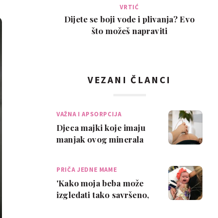
VRTIĆ
Dijete se boji vode i plivanja? Evo
što možeš napraviti
VEZANI ČLANCI
VAŽNA I APSORPCIJA
Djeca majki koje imaju
manjak ovog minerala
sklonija su srčanim
manama
PRIČA JEDNE MAME
'Kako moja beba može
izgledati tako savršeno,
a biti tako bolesna?'