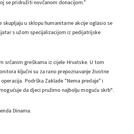
e joj se pridružiti novčanom donacijom."
e skupljaju u sklopu humanitarne akcije oglasio se
ijatar s užom specijalizacijom iz pedijatrijske
im srčanim greškama iz cijele Hrvatske. U tom
onitora ključni su za rano prepoznavanje životne
on operacija. Podrška Zaklade "Nema predaje" i
omogućuje da djeci pružimo najbolju moguću skrb“.
egenda Dinama.