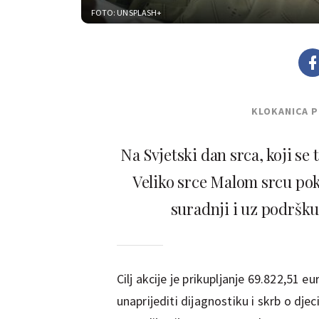
FOTO: UNSPLASH+
KLOKANICA 
Na Svjetski dan srca, koji se
Veliko srce Malom srcu pokr
suradnji i uz podršk
Cilj akcije je prikupljanje 69.822,51 
unaprijediti dijagnostiku i skrb o dje