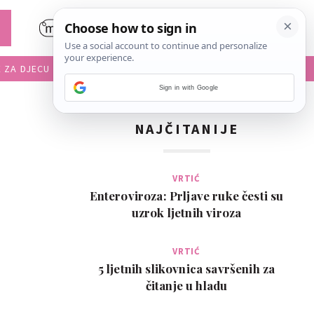
E ZA DJECU
DIJETE U VRTIĆU
Sign in with Google
NAJČITANIJE
VRTIĆ
Enteroviroza: Prljave ruke česti su
uzrok ljetnih viroza
VRTIĆ
5 ljetnih slikovnica savršenih za
čitanje u hladu