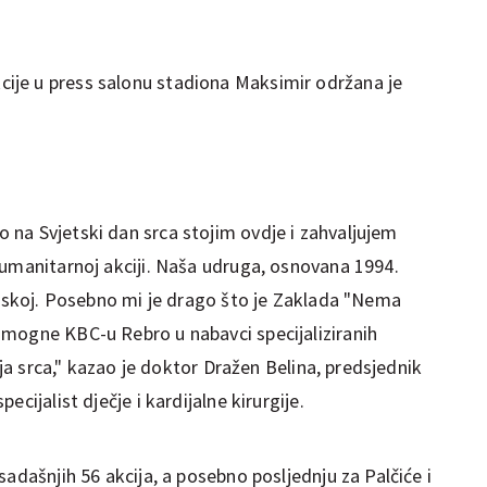
je u press salonu stadiona Maksimir održana je
na Svjetski dan srca stojim ovdje i zahvaljujem
humanitarnoj akciji. Naša udruga, osnovana 1994.
vatskoj. Posebno mi je drago što je Zaklada "Nema
mogne KBC-u Rebro u nabavci specijaliziranih
cija srca," kazao je doktor Dražen Belina, predsjednik
cijalist dječje i kardijalne kirurgije.
sadašnjih 56 akcija, a posebno posljednju za Palčiće i