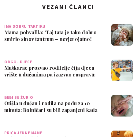
VEZANI ČLANCI
IMA DOBRU TAKTIKU
Mama pohvalila: 'Taj tata je tako dobro
smirio sinov tantrum – nevjerojatno!
Br…
ODGOJ DJECE
Muškarac prozvao roditelje čija djeca
vrište u dućanima pa izazvao raspravu:
"S…
BEBI SE ŽURIO
Otišla u dućan i rodila na podu za 10
minuta: Bolničari su bili zapanjeni kada
…
PRIČA JEDNE MAME