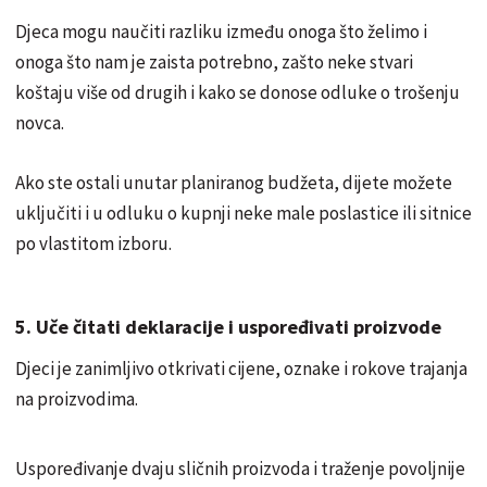
Djeca mogu naučiti razliku između onoga što želimo i
onoga što nam je zaista potrebno, zašto neke stvari
koštaju više od drugih i kako se donose odluke o trošenju
novca.
Ako ste ostali unutar planiranog budžeta, dijete možete
uključiti i u odluku o kupnji neke male poslastice ili sitnice
po vlastitom izboru.
5. Uče čitati deklaracije i uspoređivati proizvode
Djeci je zanimljivo otkrivati cijene, oznake i rokove trajanja
na proizvodima.
Uspoređivanje dvaju sličnih proizvoda i traženje povoljnije