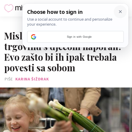
29. LIPNJA 2026.
Misliš da je odlazak u
Sign in with Google
trgovinu s djecom naporan?
Evo zašto bi ih ipak trebala
povesti sa sobom
PIŠE
KARINA ŠIŽDRAK