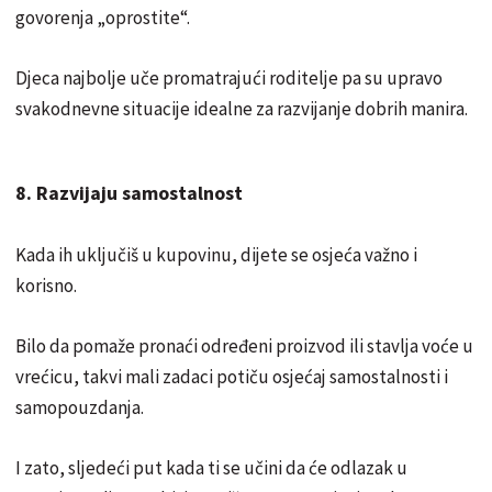
govorenja „oprostite“.
Djeca najbolje uče promatrajući roditelje pa su upravo
svakodnevne situacije idealne za razvijanje dobrih manira.
8. Razvijaju samostalnost
Kada ih uključiš u kupovinu, dijete se osjeća važno i
korisno.
Bilo da pomaže pronaći određeni proizvod ili stavlja voće u
vrećicu, takvi mali zadaci potiču osjećaj samostalnosti i
samopouzdanja.
I zato, sljedeći put kada ti se učini da će odlazak u