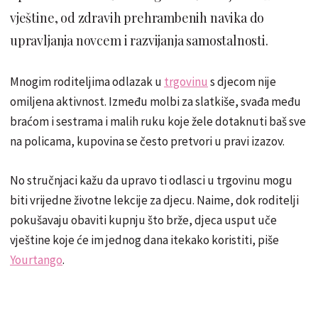
vještine, od zdravih prehrambenih navika do
upravljanja novcem i razvijanja samostalnosti.
Mnogim roditeljima odlazak u
trgovinu
s djecom nije
omiljena aktivnost. Između molbi za slatkiše, svađa među
braćom i sestrama i malih ruku koje žele dotaknuti baš sve
na policama, kupovina se često pretvori u pravi izazov.
No stručnjaci kažu da upravo ti odlasci u trgovinu mogu
biti vrijedne životne lekcije za djecu. Naime, dok roditelji
pokušavaju obaviti kupnju što brže, djeca usput uče
vještine koje će im jednog dana itekako koristiti, piše
Yourtango
.