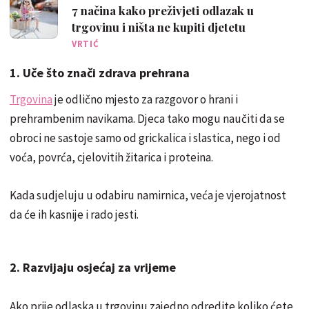
7 načina kako preživjeti odlazak u
trgovinu i ništa ne kupiti djetetu
VRTIĆ
1. Uče što znači zdrava prehrana
Trgovina
je odlično mjesto za razgovor o hrani i
prehrambenim navikama. Djeca tako mogu naučiti da se
obroci ne sastoje samo od grickalica i slastica, nego i od
voća, povrća, cjelovitih žitarica i proteina.
Kada sudjeluju u odabiru namirnica, veća je vjerojatnost
da će ih kasnije i rado jesti.
2. Razvijaju osjećaj za vrijeme
Ako prije odlaska u trgovinu zajedno odredite koliko ćete