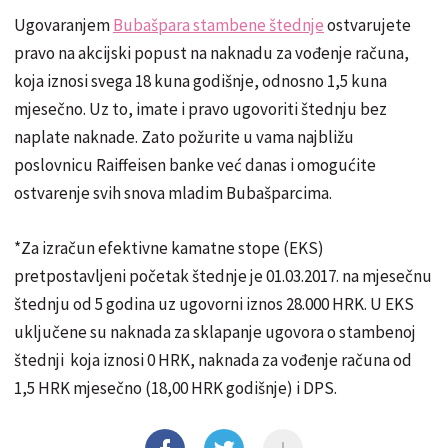
Ugovaranjem
Bubašpara stambene štednje
ostvarujete
pravo na akcijski popust na naknadu za vođenje računa,
koja iznosi svega 18 kuna godišnje, odnosno 1,5 kuna
mjesečno. Uz to, imate i pravo ugovoriti štednju bez
naplate naknade. Zato požurite u vama najbližu
poslovnicu Raiffeisen banke već danas i omogućite
ostvarenje svih snova mladim Bubašparcima.
*Za izračun efektivne kamatne stope (EKS)
pretpostavljeni početak štednje je 01.03.2017. na mjesečnu
štednju od 5 godina uz ugovorni iznos 28.000 HRK. U EKS
uključene su naknada za sklapanje ugovora o stambenoj
štednji koja iznosi 0 HRK, naknada za vođenje računa od
1,5 HRK mjesečno (18,00 HRK godišnje) i DPS.