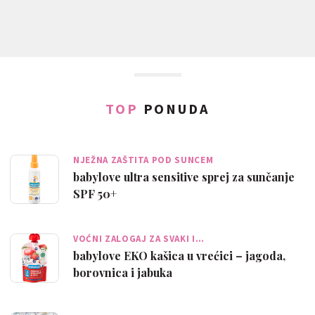
TOP
PONUDA
NJEŽNA ZAŠTITA POD SUNCEM
babylove ultra sensitive sprej za sunčanje
SPF 50+
VOĆNI ZALOGAJ ZA SVAKI I…
babylove EKO kašica u vrećici – jagoda,
borovnica i jabuka