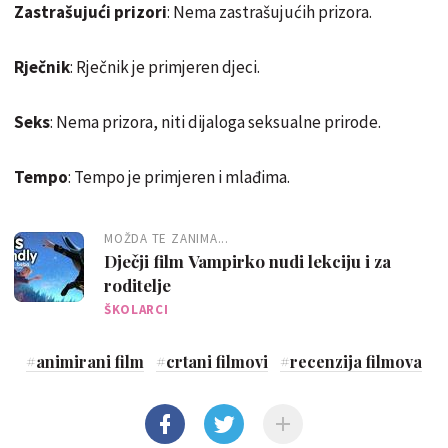
Zastrašujući prizori
: Nema zastrašujućih prizora.
Rječnik
: Rječnik je primjeren djeci.
Seks
: Nema prizora, niti dijaloga seksualne prirode.
Tempo
: Tempo je primjeren i mlađima.
MOŽDA TE ZANIMA...
Dječji film Vampirko nudi lekciju i za
roditelje
ŠKOLARCI
#
animirani film
#
crtani filmovi
#
recenzija filmova