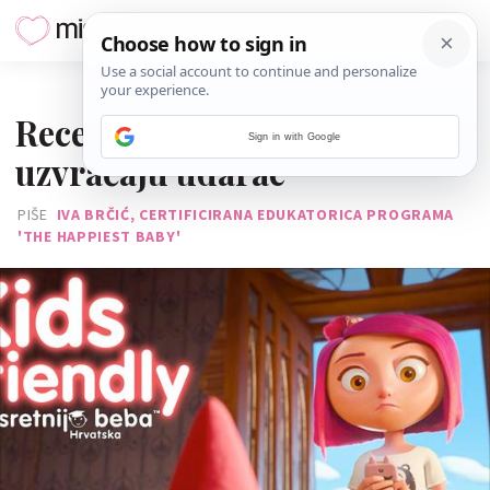
20. VELJAČE 2018.
Recenzija kino hita: 'Patuljci
Sign in with Google
uzvraćaju udarac'
PIŠE
IVA BRČIĆ, CERTIFICIRANA EDUKATORICA PROGRAMA
'THE HAPPIEST BABY'