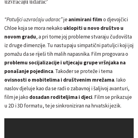
uzvraćaju udarac'
“Patuljci uzvraćaju udarac”
je
animirani film
o djevojčici
Chloe koja se mora nekako
uklopiti u novo društvo u
novom gradu
, a pri tome joj probleme stvaraju čudovišta
iz druge dimenzije. Tu nastupaju simpatični patuljci koji joj
pomažu da se riješi tih malih napasnika. Film progovara o
problemu socijalizacije i utjecaju grupe vršnjaka na
ponašanje pojedinca
. Također se proteže i tema
ovisnosti o mobitelima i društvenim mrežama
. Iako
naslov djeluje kao da se radi o zabavnoj i šaljivoj avanturi,
film je jako
dosadan roditeljima i djeci
. Film se prikazuje
u 2D i 3D formatu, te je sinkroniziran na hrvatski jezik.