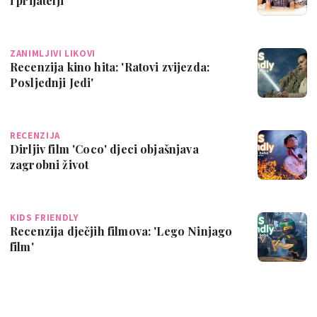
i prijatelji
ZANIMLJIVI LIKOVI
Recenzija kino hita: 'Ratovi zvijezda:
Posljednji Jedi'
RECENZIJA
Dirljiv film 'Coco' djeci objašnjava
zagrobni život
KIDS FRIENDLY
Recenzija dječjih filmova: 'Lego Ninjago
film'