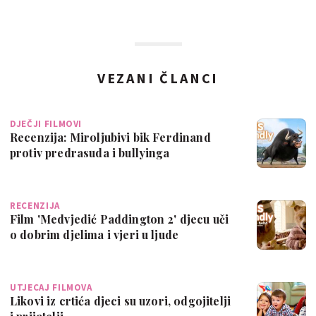
VEZANI ČLANCI
DJEČJI FILMOVI
Recenzija: Miroljubivi bik Ferdinand
protiv predrasuda i bullyinga
RECENZIJA
Film 'Medvjedić Paddington 2' djecu uči
o dobrim djelima i vjeri u ljude
UTJECAJ FILMOVA
Likovi iz crtića djeci su uzori, odgojitelji