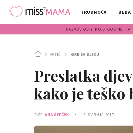
TRUDNOĆA
BEBA
RAZVOJ OD 2. DO 6. GODINE
VRTIĆ
IGRE ZA DJECU
Preslatka djev
kako je teško 
PIŠE
ANA ŠEFČEK
13. SVIBNJA 2017.