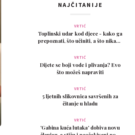
NAJČITANIJE
VRTIĆ
Toplinski udar kod djece - kako ga
prepoznati, što učiniti, a što nikako
ne
VRTIĆ
Dijete se boji vode i plivanja? Evo
što možeš napraviti
VRTIĆ
5 ljetnih slikovnica savršenih za
čitanje u hladu
VRTIĆ
'Gabina kuća lutaka' dobiva novu
članicu, a stižu i neočekivani novi