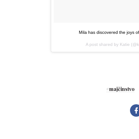
Mila has discovered the joys 
A post shared by Katie (@k
#
majčinstvo