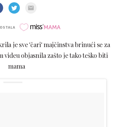
POSTALA
rila je sve 'čari' majčinstva brinući se za
 videu objasnila zašto je tako teško biti
mama