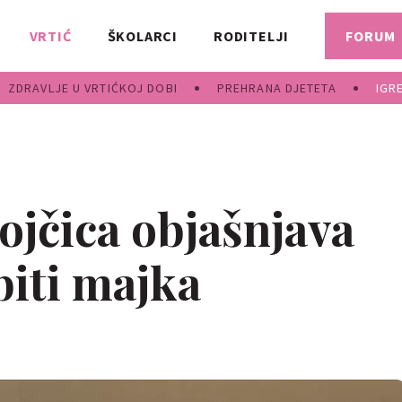
VRTIĆ
ŠKOLARCI
RODITELJI
FORUM
ZDRAVLJE U VRTIĆKOJ DOBI
PREHRANA DJETETA
IGR
ojčica objašnjava
biti majka