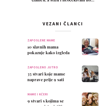
ljubimci
VEZANI ČLANCI
ZAPOSLENE MAME
10 slavnih mama
pokazuje kako izgleda
svakodnevica s djecom
ZAPOSLENO JUTRO
35 stvari koje mame
naprave prije 9 sati
ujutro
MAME I KĆERI
9 stvari s kojima se