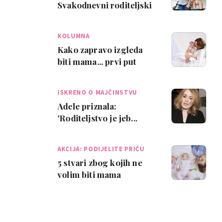
Svakodnevni roditeljski
problemi u slikama
KOLUMNA
Kako zapravo izgleda
biti mama... prvi put
ISKRENO O MAJČINSTVU
Adele priznala:
'Roditeljstvo je jeb...
teško!'
AKCIJA: PODIJELITE PRIČU
5 stvari zbog kojih ne
volim biti mama