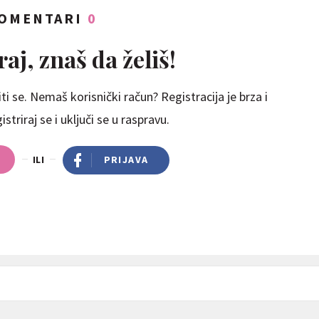
OMENTARI
0
aj, znaš da želiš!
ti se. Nemaš korisnički račun? Registracija je brza i
striraj se i uključi se u raspravu.
ILI
PRIJAVA