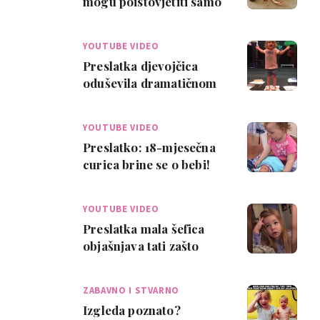
mogu poistovjetiti samo
mame djevojčica
YOUTUBE VIDEO
Preslatka djevojčica
oduševila dramatičnom
verzijom poznate
pjesmice
YOUTUBE VIDEO
Preslatko: 18-mjesečna
curica brine se o bebi!
YOUTUBE VIDEO
Preslatka mala šefica
objašnjava tati zašto
mora spustiti dasku na
WC-u
ZABAVNO I STVARNO
Izgleda poznato?