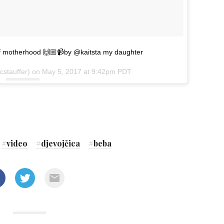
of motherhood 🙌🏼📹by @kaitsta my daughter
cstauffer) on
May 5, 2017 at 9:42pm PDT
#
video
#
djevojčica
#
beba