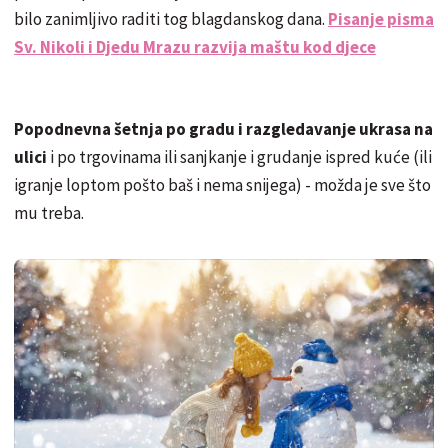
bilo zanimljivo raditi tog blagdanskog dana.
Pisanje pisma
Sv. Nikoli i Djedu Mrazu razvija maštu kod djece
Popodnevna šetnja po gradu i razgledavanje ukrasa na
ulici
i po trgovinama ili sanjkanje i grudanje ispred kuće (ili
igranje loptom pošto baš i nema snijega) - možda je sve što
mu treba.