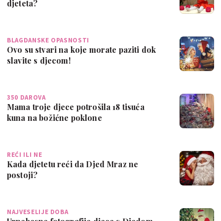
djeteta?
BLAGDANSKE OPASNOSTI
Ovo su stvari na koje morate paziti dok
slavite s djecom!
350 DAROVA
Mama troje djece potrošila 18 tisuća
kuna na božićne poklone
REĆI ILI NE
Kada djetetu reći da Djed Mraz ne
postoji?
NAJVESELIJE DOBA