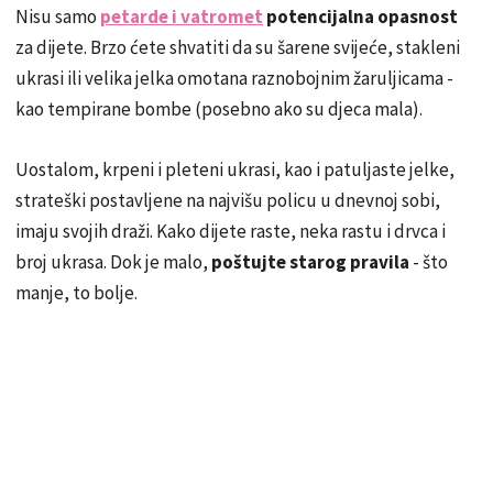
Nisu samo
petarde i vatromet
potencijalna opasnost
za dijete. Brzo ćete shvatiti da su šarene svijeće, stakleni
ukrasi ili velika jelka omotana raznobojnim žaruljicama -
kao tempirane bombe (posebno ako su djeca mala).
Uostalom, krpeni i pleteni ukrasi, kao i patuljaste jelke,
strateški postavljene na najvišu policu u dnevnoj sobi,
imaju svojih draži. Kako dijete raste, neka rastu i drvca i
broj ukrasa. Dok je malo,
poštujte starog pravila
- što
manje, to bolje.