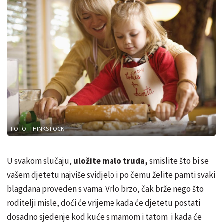
FOTO: THINKSTOCK
U svakom slučaju,
uložite malo truda,
smislite što bi se
vašem djetetu najviše svidjelo i po čemu želite pamti svaki
blagdana proveden s vama. Vrlo brzo, čak brže nego što
roditelji misle, doći će vrijeme kada će djetetu postati
dosadno sjedenje kod kuće s mamom i tatom i kada će