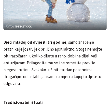
FOTO: THINKSTOCK
Djeci mlađoj od dvije ili tri godine
, samo značenje
praznika je još uvijek prilično apstraktno. Stoga nemojte
biti razočarani ukoliko dijete u ranoj dobi ne dijeli vaš
entuzijazam. Prilagodite mu se i ne remetite previše
njegovu rutinu. Svakako, učiniti taj dan posebnim i
drugačijim od ostalih, ali samo u mjeri u kojoj to djetetu
odgovara.
Tradicionalni rituali