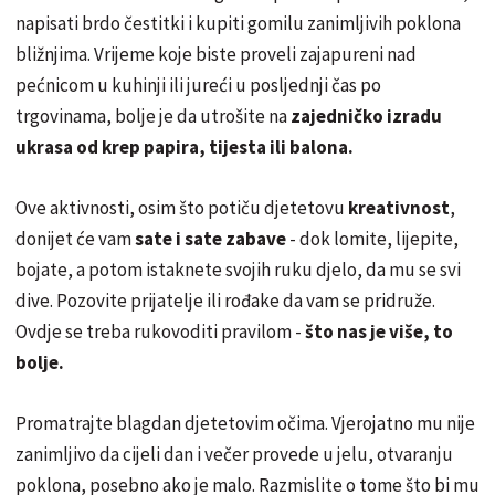
napisati brdo čestitki i kupiti gomilu zanimljivih poklona
bližnjima. Vrijeme koje biste proveli zajapureni nad
pećnicom u kuhinji ili jureći u posljednji čas po
trgovinama, bolje je da utrošite na
zajedničko izradu
ukrasa od krep papira, tijesta ili balona.
Ove aktivnosti, osim što potiču djetetovu
kreativnost
,
donijet će vam
sate i sate zabave
- dok lomite, lijepite,
bojate, a potom istaknete svojih ruku djelo, da mu se svi
dive. Pozovite prijatelje ili rođake da vam se pridruže.
Ovdje se treba rukovoditi pravilom -
što nas je više, to
bolje.
Promatrajte blagdan djetetovim očima. Vjerojatno mu nije
zanimljivo da cijeli dan i večer provede u jelu, otvaranju
poklona, posebno ako je malo. Razmislite o tome što bi mu