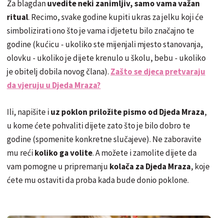
Za blagdan
uvedite neki zanimljiv, samo vama važan
ritual
. Recimo, svake godine kupiti ukras za jelku koji će
simbolizirati ono što je vama i djetetu bilo značajno te
godine (kućicu - ukoliko ste mijenjali mjesto stanovanja,
olovku - ukoliko je dijete krenulo u školu, bebu - ukoliko
je obitelj dobila novog člana).
Zašto se djeca pretvaraju
da vjeruju u Djeda Mraza?
Ili, napišite i
uz poklon priložite pismo od Djeda Mraza
,
u kome ćete pohvaliti dijete zato što je bilo dobro te
godine (spomenite konkretne slučajeve). Ne zaboravite
mu reći
koliko ga volite
. A možete i zamolite dijete da
vam pomogne u pripremanju
kolača za Djeda Mraza
, koje
ćete mu ostaviti da proba kada bude donio poklone.