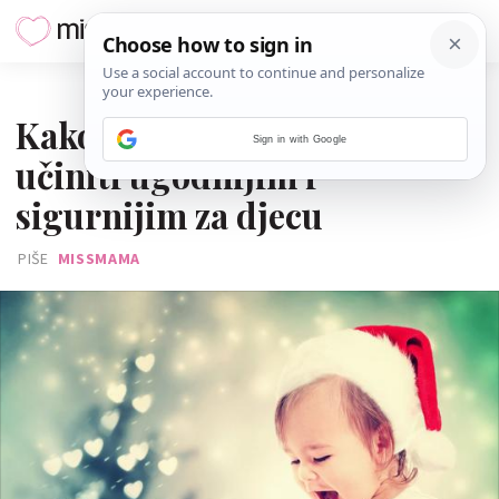
23. PROSINCA 2016.
Kako blagdansko vrijeme
Sign in with Google
učiniti ugodnijim i
sigurnijim za djecu
PIŠE
MISSMAMA