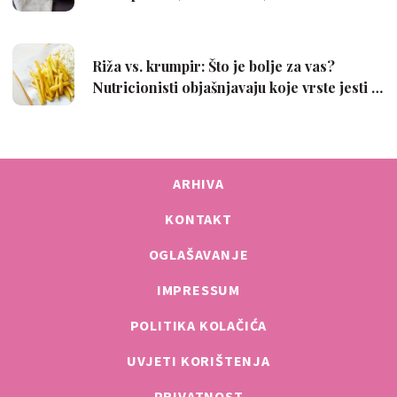
ARHIVA
KONTAKT
OGLAŠAVANJE
IMPRESSUM
POLITIKA KOLAČIĆA
UVJETI KORIŠTENJA
PRIVATNOST