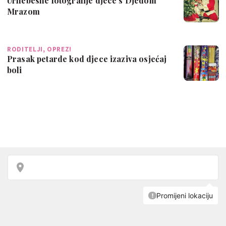
Urnebesne fotografije djece s Djedom
Mrazom
RODITELJI, OPREZ!
Prasak petarde kod djece izaziva osjećaj
boli