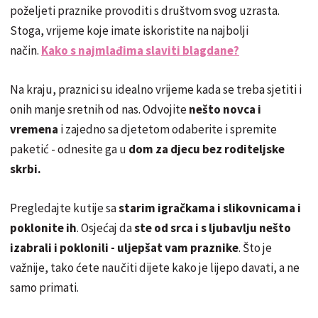
poželjeti praznike provoditi s društvom svog uzrasta.
Stoga, vrijeme koje imate iskoristite na najbolji
način.
Kako s najmlađima slaviti blagdane?
Na kraju, praznici su idealno vrijeme kada se treba sjetiti i
onih manje sretnih od nas. Odvojite
nešto novca i
vremena
i zajedno sa djetetom odaberite i spremite
paketić - odnesite ga u
dom za djecu bez roditeljske
skrbi.
Pregledajte kutije sa
starim igračkama i slikovnicama i
poklonite ih
. Osjećaj da
ste od srca i s ljubavlju nešto
izabrali i poklonili -
uljepšat vam praznike
. Što je
važnije, tako ćete naučiti dijete kako je lijepo davati, a ne
samo primati.