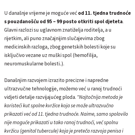
U današnje vrijeme je moguće već
od 11. tjedna trudnoće
s pouzdanošću od 95 – 99 posto otkriti spol djeteta
.
Glavni razlozi su uglavnom znatiželja roditelja, a u
rijetkim, ali puno značajnijim slučajevima zbog
medicinskih razloga, zbog genetskih bolesti koje su
isključivo vezane uz muški spol (hemofilija,
neuromuskularne bolesti..).
Današnjim razvojem izrazito precizne i napredne
ultrazvučne tehnologije, možemo već u ranoj trudnoći
vidjeti detalje razvijajućeg ploda.
"Najtočnija metoda je
koristeći kut spolne kvržice koja se može ultrazvučno
prikazati već od 11. tjedna trudnoće. Naime, samo spolovilo
nije moguće prikazati u tako ranoj trudnoći, već spolnu
kvržicu (genital tubercule) koja je preteča razvoja penisa i