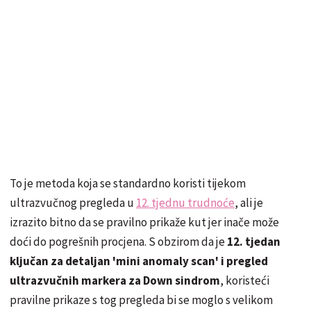
To je metoda koja se standardno koristi tijekom
ultrazvučnog pregleda u
12. tjednu trudnoće
, ali je
izrazito bitno da se pravilno prikaže kut jer inače može
doći do pogrešnih procjena. S obzirom da je
12. tjedan
ključan za detaljan 'mini anomaly scan' i pregled
ultrazvučnih markera za Down sindrom
, koristeći
pravilne prikaze s tog pregleda bi se moglo s velikom