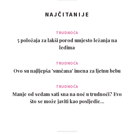
NAJČITANIJE
TRUDNOĆA
5 položaja za lakši porod umjesto ležanja na
leđima
TRUDNOĆA
Ovo su najljepša 'sunčana' imena za ljetnu bebu
TRUDNOĆA
Manje od sedam sati sna na noć u trudnoći? Evo
što se može javiti kao posljedic…