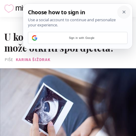
30. LIPNJA 2026.
U kojem tjednu se najranije
Sign in with Google
može otkriti spol djeteta?
PIŠE
KARINA ŠIŽDRAK