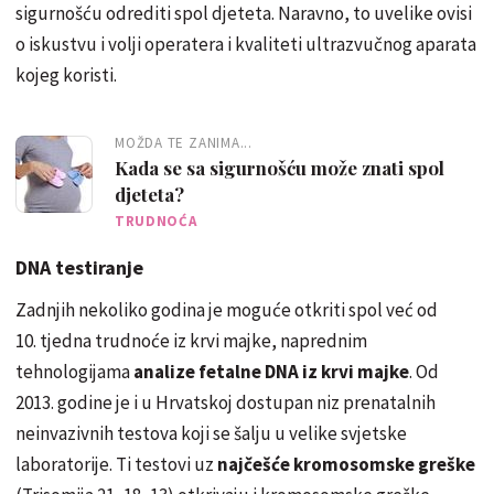
sigurnošću odrediti spol djeteta. Naravno, to uvelike ovisi
o iskustvu i volji operatera i kvaliteti ultrazvučnog aparata
kojeg koristi.
MOŽDA TE ZANIMA...
Kada se sa sigurnošću može znati spol
djeteta?
TRUDNOĆA
DNA testiranje
Zadnjih nekoliko godina je moguće otkriti spol već od
10. tjedna trudnoće iz krvi majke, naprednim
tehnologijama
analize fetalne DNA iz krvi majke
. Od
2013. godine je i u Hrvatskoj dostupan niz prenatalnih
neinvazivnih testova koji se šalju u velike svjetske
laboratorije. Ti testovi uz
najčešće kromosomske greške