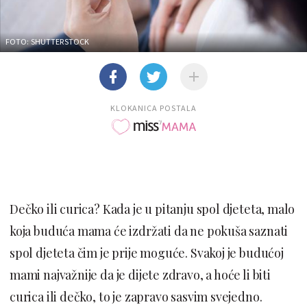
FOTO: SHUTTERSTOCK
KLOKANICA POSTALA
Dečko ili curica? Kada je u pitanju spol djeteta, malo
koja buduća mama će izdržati da ne pokuša saznati
spol djeteta čim je prije moguće. Svakoj je budućoj
mami najvažnije da je dijete zdravo, a hoće li biti
curica ili dečko, to je zapravo sasvim svejedno.