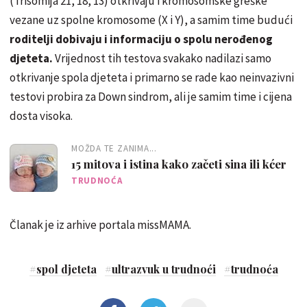
(Trisomija 21, 18, 13) otkrivaju i kromosomske greške
vezane uz spolne kromosome (X i Y), a samim time budući
roditelji dobivaju i informaciju o spolu nerođenog
djeteta.
Vrijednost tih testova svakako nadilazi samo
otkrivanje spola djeteta i primarno se rade kao neinvazivni
testovi probira za Down sindrom, ali je samim time i cijena
dosta visoka.
MOŽDA TE ZANIMA...
15 mitova i istina kako začeti sina ili kćer
TRUDNOĆA
Članak je iz arhive portala missMAMA.
#
spol djeteta
#
ultrazvuk u trudnoći
#
trudnoća