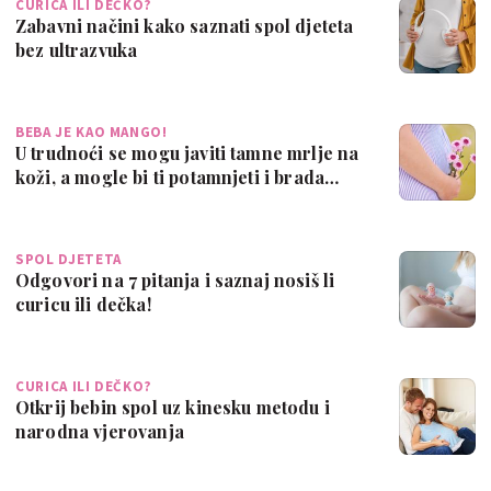
CURICA ILI DEČKO?
Zabavni načini kako saznati spol djeteta
bez ultrazvuka
BEBA JE KAO MANGO!
U trudnoći se mogu javiti tamne mrlje na
koži, a mogle bi ti potamnjeti i brada…
SPOL DJETETA
Odgovori na 7 pitanja i saznaj nosiš li
curicu ili dečka!
CURICA ILI DEČKO?
Otkrij bebin spol uz kinesku metodu i
narodna vjerovanja