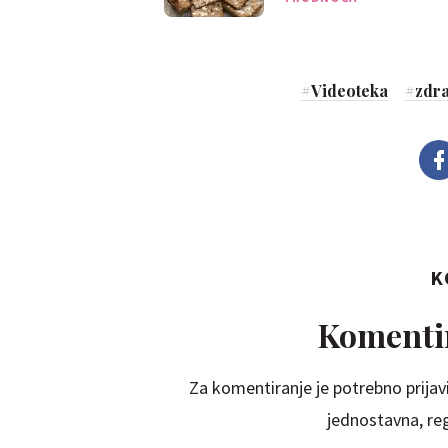
#
Videoteka
#
zdr
K
Komentir
Za komentiranje je potrebno prijavi
jednostavna, regi