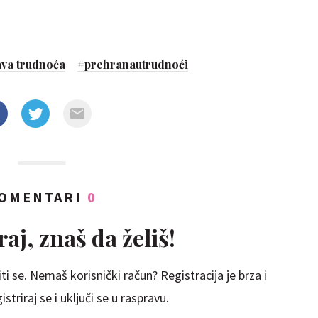
ava trudnoća
#
prehranautrudnoći
OMENTARI
0
aj, znaš da želiš!
ti se. Nemaš korisnički račun? Registracija je brza i
striraj se i uključi se u raspravu.