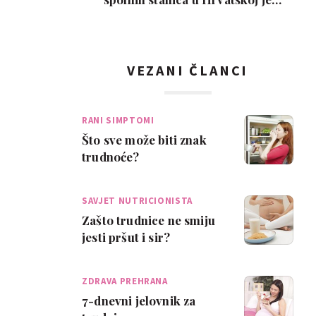
interes slab, a nem…
VEZANI ČLANCI
RANI SIMPTOMI
Što sve može biti znak
trudnoće?
SAVJET NUTRICIONISTA
Zašto trudnice ne smiju
jesti pršut i sir?
ZDRAVA PREHRANA
7-dnevni jelovnik za