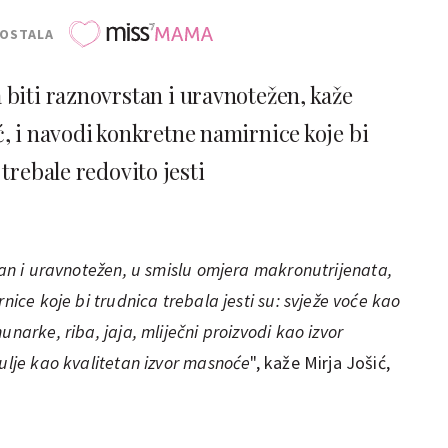
POSTALA
 biti raznovrstan i uravnotežen, kaže
ć, i navodi konkretne namirnice koje bi
trebale redovito jesti
rsan i uravnotežen, u smislu omjera makronutrijenata,
nice koje bi trudnica trebala jesti su: svježe voće kao
unarke, riba, jaja, mliječni proizvodi kao izvor
 ulje kao kvalitetan izvor masnoće
", kaže Mirja Jošić,