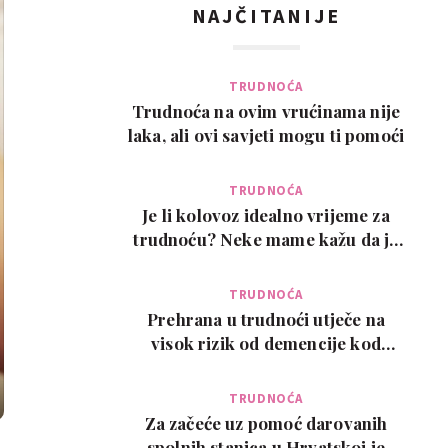
NAJČITANIJE
TRUDNOĆA
Trudnoća na ovim vrućinama nije
laka, ali ovi savjeti mogu ti pomoći
TRUDNOĆA
Je li kolovoz idealno vrijeme za
trudnoću? Neke mame kažu da je
pun pogodak
TRUDNOĆA
Prehrana u trudnoći utječe na
visok rizik od demencije kod
djeteta kasnije u ži…
TRUDNOĆA
Za začeće uz pomoć darovanih
spolnih stanica u Hrvatskoj je