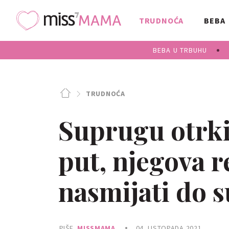
TRUDNOĆA
BEBA
BEBA U TRBUHU
TRUDNOĆA
Suprugu otrkil
put, njegova r
nasmijati do s
PIŠE
MISSMAMA
04. LISTOPADA 2021.