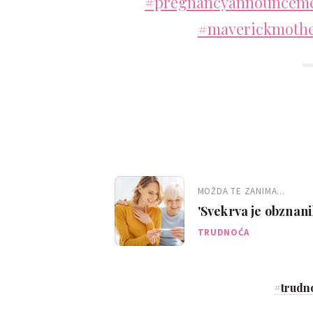
#pregnancyannouncem
#maverickmoth
MOŽDA TE ZANIMA...
'Svekrva je obznan
sam uopće rekla svoj
TRUDNOĆA
#
trudn