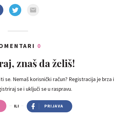
OMENTARI
0
aj, znaš da želiš!
ti se. Nemaš korisnički račun? Registracija je brza i
striraj se i uključi se u raspravu.
ILI
PRIJAVA