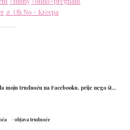
ent
#funny
#ohno
#pregnant
er
♬ Oh No - Kreepa
ila moju trudnoću na Facebooku, prije nego što
oj obitelji'
oća
#
objava trudnoće