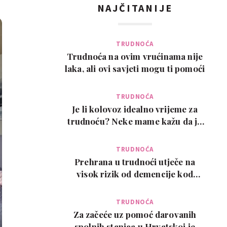
NAJČITANIJE
TRUDNOĆA
Trudnoća na ovim vrućinama nije
laka, ali ovi savjeti mogu ti pomoći
TRUDNOĆA
Je li kolovoz idealno vrijeme za
trudnoću? Neke mame kažu da je
pun pogodak
TRUDNOĆA
Prehrana u trudnoći utječe na
visok rizik od demencije kod
djeteta kasnije u ži…
TRUDNOĆA
Za začeće uz pomoć darovanih
spolnih stanica u Hrvatskoj je