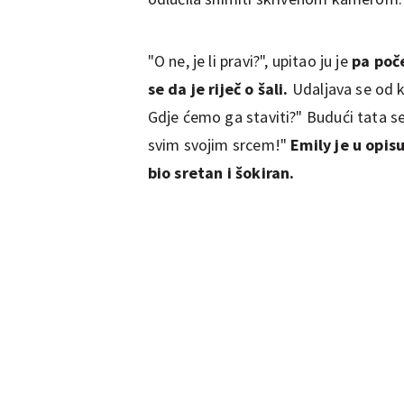
"O ne, je li pravi?", upitao ju je
pa poč
se da je riječ o šali.
Udaljava se od k
Gdje ćemo ga staviti?" Budući tata se 
svim svojim srcem!"
Emily je u opis
bio sretan i šokiran.