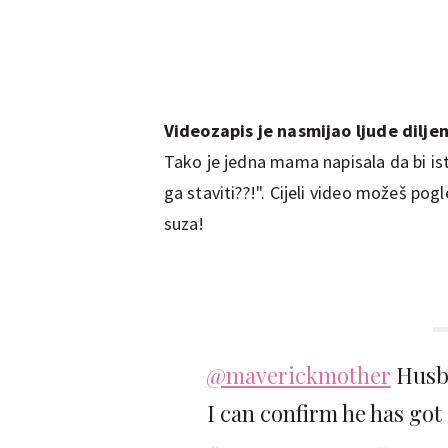
Videozapis je nasmijao ljude diljem
Tako je jedna mama napisala da bi ist
ga staviti??!". Cijeli video možeš pog
suza!
@maverickmother
Husba
I can confirm he has got