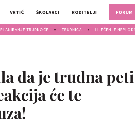
VRTIĆ
ŠKOLARCI
RODITELJI
FORUM
PLANIRANJE TRUDNOĆE
TRUDNICA
LIJEČENJE NEPLOD
a da je trudna peti
eakcija će te
uza!