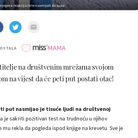
, njegova reakcija će te nasmijati do suza!
POSTALA
atitelje na društvenim mrežama svojom
m na vijest da će peti put postati otac!
ti put nasmijao je tisuće ljudi na društvenoj
 je sakriti pozitivan test na trudnoću u njihov
e mu rekla da pogleda ispod knjige na krevetu. Sve je
.