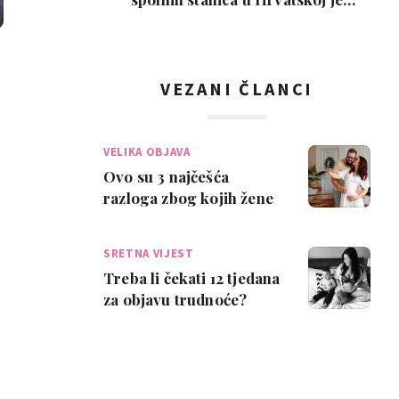
interes slab, a nem…
VEZANI ČLANCI
VELIKA OBJAVA
Ovo su 3 najčešća
razloga zbog kojih žene
čekaju objaviti da su
trudne
SRETNA VIJEST
Treba li čekati 12 tjedana
za objavu trudnoće?