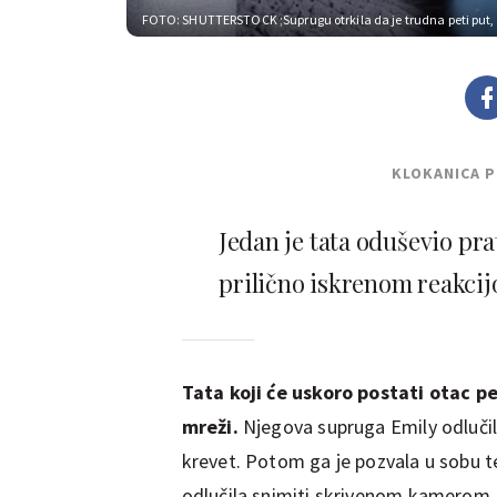
FOTO: SHUTTERSTOCK
;Suprugu otrkila da je trudna peti put
KLOKANICA 
Jedan je tata oduševio pr
prilično iskrenom reakcijo
Tata koji će uskoro postati otac pe
mreži.
Njegova supruga Emily odlučila
krevet. Potom ga je pozvala u sobu t
odlučila snimiti skrivenom kamerom