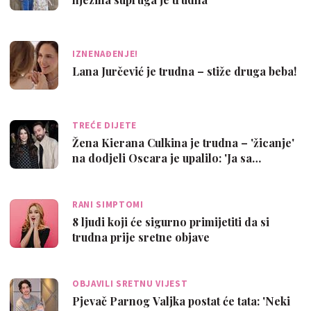
IZNENAĐENJE!
Lana Jurčević je trudna – stiže druga beba!
TREĆE DIJETE
Žena Kierana Culkina je trudna – 'žicanje'
na dodjeli Oscara je upalilo: 'Ja sa…
RANI SIMPTOMI
8 ljudi koji će sigurno primijetiti da si
trudna prije sretne objave
OBJAVILI SRETNU VIJEST
Pjevač Parnog Valjka postat će tata: 'Neki