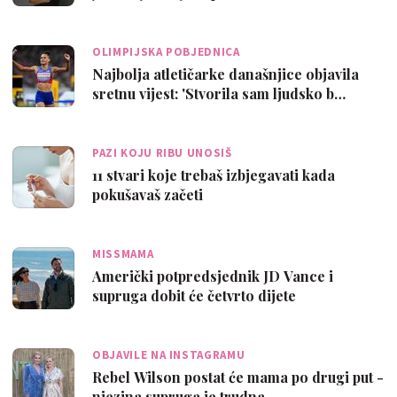
OLIMPIJSKA POBJEDNICA
Najbolja atletičarke današnjice objavila
sretnu vijest: 'Stvorila sam ljudsko b…
PAZI KOJU RIBU UNOSIŠ
11 stvari koje trebaš izbjegavati kada
pokušavaš začeti
MISSMAMA
Američki potpredsjednik JD Vance i
supruga dobit će četvrto dijete
OBJAVILE NA INSTAGRAMU
Rebel Wilson postat će mama po drugi put -
njezina supruga je trudna