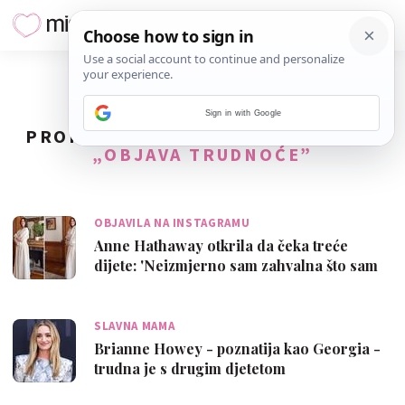
Sign in with Google
PRONAĐENO
83
REZULTATA ZA TAG
„OBJAVA TRUDNOĆE”
OBJAVILA NA INSTAGRAMU
Anne Hathaway otkrila da čeka treće
dijete: 'Neizmjerno sam zahvalna što sam
ma…
SLAVNA MAMA
Brianne Howey - poznatija kao Georgia -
trudna je s drugim djetetom