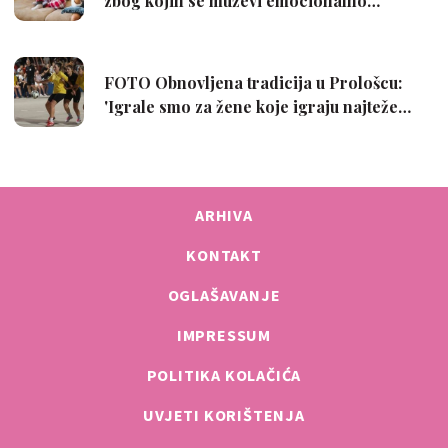
ARHIVA
KONTAKT
OGLAŠAVANJE
IMPRESSUM
POLITIKA KOLAČIĆA
UVJETI KORIŠTENJA