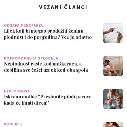
VEZANI ČLANCI
ODGAĐA MENOPAUZU
Lijek koji bi mogao produžiti ženinu
plodnost i do pet godina? Već je odavno
na…
POTPOMOGNUTA OPLODNJA
Neplodnost raste kod muškaraca, a
debljina sve češći uzrok kod oba spola
NEPLODNOST
Iskrena molba: "Prestanite pitati parove
kada će imati djecu!"
KONGRES