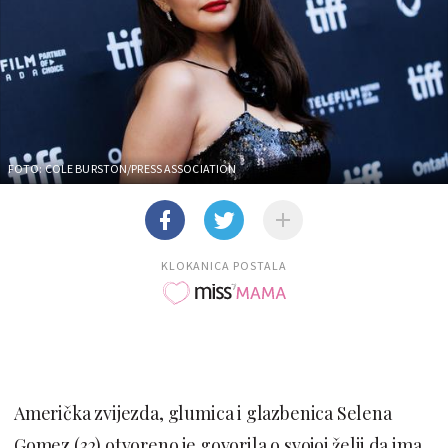
FOTO: COLE BURSTON/PRESS ASSOCIATION
KLOKANICA POSTALA
Američka zvijezda, glumica i glazbenica Selena
Gomez (32) otvoreno je govorila o svojoj želji da ima