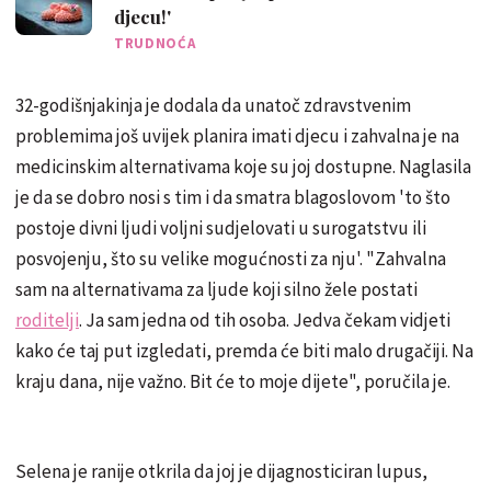
djecu!'
TRUDNOĆA
32-godišnjakinja je dodala da unatoč zdravstvenim
problemima još uvijek planira imati djecu i zahvalna je na
medicinskim alternativama koje su joj dostupne. Naglasila
je da se dobro nosi s tim i da smatra blagoslovom 'to što
postoje divni ljudi voljni sudjelovati u surogatstvu ili
posvojenju, što su velike mogućnosti za nju'. "Zahvalna
sam na alternativama za ljude koji silno žele postati
roditelji
. Ja sam jedna od tih osoba. Jedva čekam vidjeti
kako će taj put izgledati, premda će biti malo drugačiji. Na
kraju dana, nije važno. Bit će to moje dijete", poručila je.
Selena je ranije otkrila da joj je dijagnosticiran lupus,