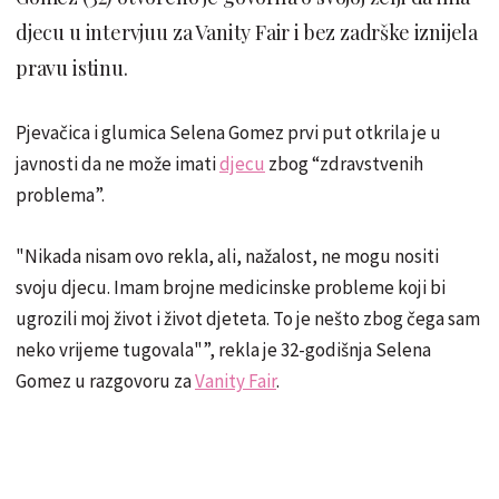
djecu u intervjuu za Vanity Fair i bez zadrške iznijela
pravu istinu.
Pjevačica i glumica Selena Gomez prvi put otkrila je u
javnosti da ne može imati
djecu
zbog “zdravstvenih
problema”.
"Nikada nisam ovo rekla, ali, nažalost, ne mogu nositi
svoju djecu. Imam brojne medicinske probleme koji bi
ugrozili moj život i život djeteta. To je nešto zbog čega sam
neko vrijeme tugovala"”, rekla je 32-godišnja Selena
Gomez u razgovoru za
Vanity Fair
.