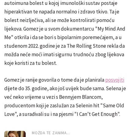
autoimuna bolest u kojoj imunološki sustav postaje
hiperaktivan te napada normalno i zdravo tkivo. Ta je
bolest neizlječiva, ali se može kontrolirati pomoću
lijekova. Gomez je u svom dokumentarcu "My Mind And
Me" otkrila i da se bori s bipolarnim poremećajem, a u
studenom 2022. godine je za The Rolling Stone rekla da
možda neće moći imati sigurnu trudnoću zbog lijekova
koje koristi za tu bolest.
Gomez je ranije govorila o tome da je planirala
posvojiti
dijete do 35. godine, ako još uvijek bude sama. Selena je
već neko vrijeme u vezi s Bennyjem Blancom,
producentom koji je zaslužan za Selenin hit "Same Old
Love", a surađivali su i na pjesmi "I Can’t Get Enough".
MOŽDA TE ZANIMA...