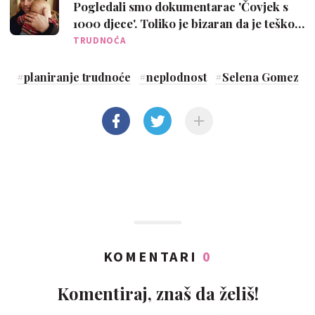
Pogledali smo dokumentarac 'Čovjek s
1000 djece'. Toliko je bizaran da je teško
shvatiti da to nije neki pomaknuti SF film
TRUDNOĆA
#
planiranje trudnoće
#
neplodnost
#
Selena Gomez
KOMENTARI
0
Komentiraj, znaš da želiš!