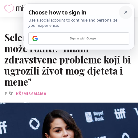
10. RUJNA 2024.
Selena Gomez otkrila da ne
Sign in with Google
može roditi: "Imam
zdravstvene probleme koji bi
ugrozili život mog djeteta i
mene"
PIŠE
KŠ/MISSMAMA