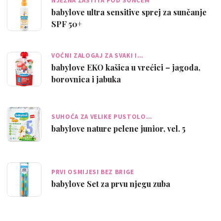
NJEŽNA ZAŠTITA POD SUNCEM
babylove ultra sensitive sprej za sunčanje
SPF 50+
VOĆNI ZALOGAJ ZA SVAKI I…
babylove EKO kašica u vrećici – jagoda,
borovnica i jabuka
SUHOĆA ZA VELIKE PUSTOLO…
babylove nature pelene junior, vel. 5
PRVI OSMIJESI BEZ BRIGE
babylove Set za prvu njegu zuba