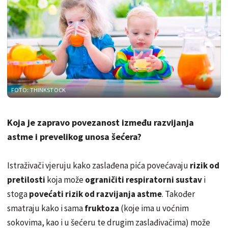
FOTO: THINKSTOCK
Koja je zapravo povezanost između razvijanja
astme i prevelikog unosa šećera?
Istraživači vjeruju kako zaslađena pića povećavaju
rizik od
pretilosti
koja može
ograničiti respiratorni sustav
i
stoga
povećati rizik od razvijanja astme
. Također
smatraju kako i sama
fruktoza
(koje ima u voćnim
sokovima, kao i u šećeru te drugim zaslađivačima) može