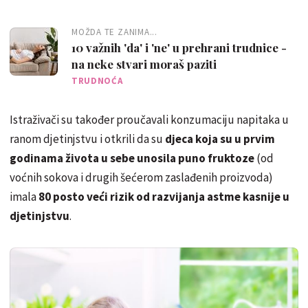
MOŽDA TE ZANIMA...
10 važnih 'da' i 'ne' u prehrani trudnice -
na neke stvari moraš paziti
TRUDNOĆA
Istraživači su također proučavali konzumaciju napitaka u
ranom djetinjstvu i otkrili da su
djeca koja su u prvim
godinama života u sebe unosila puno fruktoze
(od
voćnih sokova i drugih šećerom zaslađenih proizvoda)
imala
80 posto veći rizik od razvijanja astme kasnije u
djetinjstvu
.