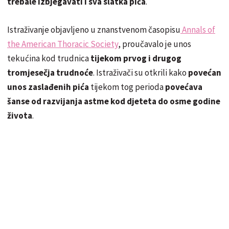
trebale izbjegavati i sva slatka pića
.
Istraživanje objavljeno u znanstvenom časopisu
Annals of
the American Thoracic Society
, proučavalo je unos
tekućina kod trudnica
tijekom prvog i drugog
tromjesečja trudnoće
. Istraživači su otkrili kako
povećan
unos zaslađenih pića
tijekom tog perioda
povećava
šanse od razvijanja astme kod djeteta do osme godine
života
.