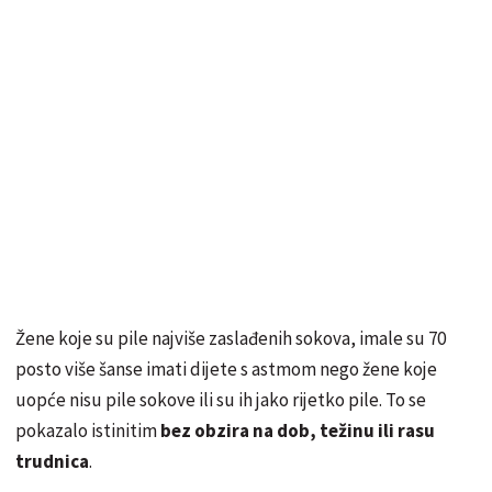
Žene koje su pile najviše zaslađenih sokova, imale su 70
posto više šanse imati dijete s astmom nego žene koje
uopće nisu pile sokove ili su ih jako rijetko pile. To se
pokazalo istinitim
bez obzira na dob, težinu ili rasu
trudnica
.