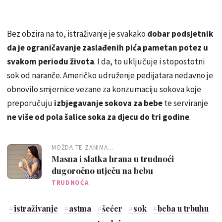
Bez obzira na to, istraživanje je svakako
dobar podsjetnik
da je ograničavanje zaslađenih pića pametan potez u
svakom periodu života
. I da, to uključuje i stopostotni
sok od naranče. Američko udruženje pedijatara nedavno je
obnovilo smjernice vezane za konzumaciju sokova koje
preporučuju
izbjegavanje sokova za bebe
te serviranje
ne više od pola šalice soka za djecu do tri godine
.
MOŽDA TE ZANIMA...
Masna i slatka hrana u trudnoći
dugoročno utječu na bebu
TRUDNOĆA
#
istraživanje
#
astma
#
šećer
#
sok
#
beba u trbuhu