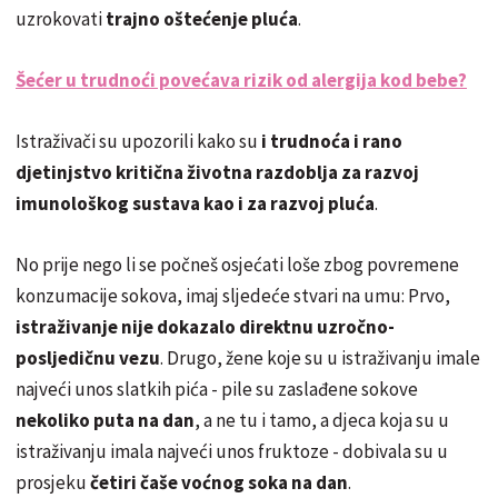
uzrokovati
trajno oštećenje pluća
.
Šećer u trudnoći povećava rizik od alergija kod bebe?
Istraživači su upozorili kako su
i trudnoća i rano
djetinjstvo kritična životna razdoblja za razvoj
imunološkog sustava kao i za razvoj pluća
.
No prije nego li se počneš osjećati loše zbog povremene
konzumacije sokova, imaj sljedeće stvari na umu: Prvo,
istraživanje nije dokazalo direktnu uzročno-
posljedičnu vezu
. Drugo, žene koje su u istraživanju imale
najveći unos slatkih pića - pile su zaslađene sokove
nekoliko puta na dan
, a ne tu i tamo, a djeca koja su u
istraživanju imala najveći unos fruktoze - dobivala su u
prosjeku
četiri čaše voćnog soka na dan
.