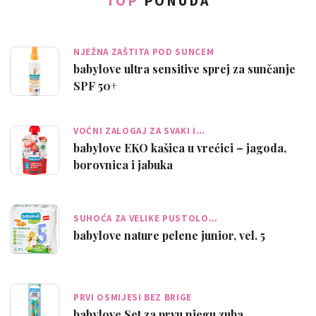
TOP
PONUDA
NJEŽNA ZAŠTITA POD SUNCEM
babylove ultra sensitive sprej za sunčanje
SPF 50+
VOĆNI ZALOGAJ ZA SVAKI I…
babylove EKO kašica u vrećici – jagoda,
borovnica i jabuka
SUHOĆA ZA VELIKE PUSTOLO…
babylove nature pelene junior, vel. 5
PRVI OSMIJESI BEZ BRIGE
babylove Set za prvu njegu zuba