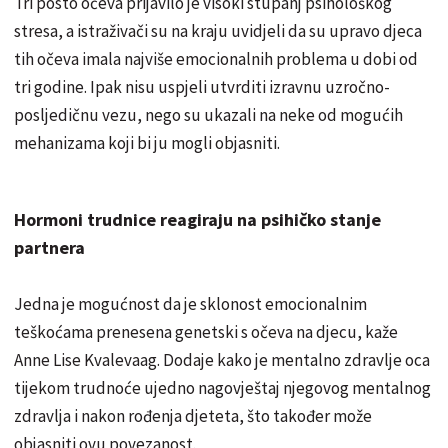
Tri posto očeva prijavilo je visoki stupanj psihološkog
stresa, a istraživači su na kraju uvidjeli da su upravo djeca
tih očeva imala najviše emocionalnih problema u dobi od
tri godine. Ipak nisu uspjeli utvrditi izravnu uzročno-
posljedičnu vezu, nego su ukazali na neke od mogućih
mehanizama koji bi ju mogli objasniti.
Hormoni trudnice reagiraju na psihičko stanje
partnera
Jedna je mogućnost da je sklonost emocionalnim
teškoćama prenesena genetski s očeva na djecu, kaže
Anne Lise Kvalevaag. Dodaje kako je mentalno zdravlje oca
tijekom trudnoće ujedno nagovještaj njegovog mentalnog
zdravlja i nakon rođenja djeteta, što također može
objasniti ovu povezanost.