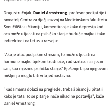
Drugi stručnjak,
Daniel Armstrong
, profesor pedijatrije i
ravnatelj Centra za dječji razvoj na Medicinskom fakultetu
Sveučilišta u Miamiju, komentirao je kako depresija kod
oca može utjecati na psihičko stanje buduće majke i tako
indirektno i na fetus u razvoju:
"Ako je otac pod jakim stresom, to može utjecati na
hormone majke tijekom trudnoće, i odraziti se na njezin
san, kao i njezino psihičko stanje." Rješenje bi po njegovom
mišljenju moglo biti vrlo jednostavno:
"Kada mama dolazi na preglede, trebali bismo ju pitati i
kako je tata. To se pitanje inače nikad ne postavlja", kaže
Daniel Armstrong.