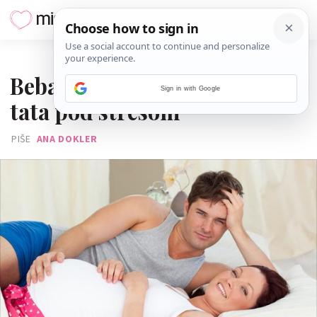
16. LIPNJA 2013.
Beba u trbuhu osjeća kada je
Sign in with Google
tata pod stresom
PIŠE
ANA DOKLER