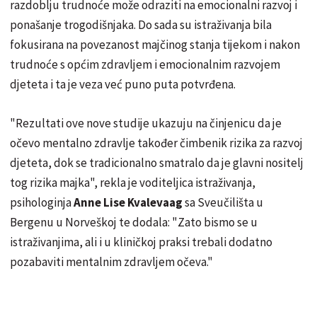
razdoblju trudnoće može odraziti na emocionalni razvoj i
ponašanje trogodišnjaka. Do sada su istraživanja bila
fokusirana na povezanost majčinog stanja tijekom i nakon
trudnoće s općim zdravljem i emocionalnim razvojem
djeteta i ta je veza već puno puta potvrđena.
"Rezultati ove nove studije ukazuju na činjenicu da je
očevo mentalno zdravlje također čimbenik rizika za razvoj
djeteta, dok se tradicionalno smatralo da je glavni nositelj
tog rizika majka", rekla je voditeljica istraživanja,
psihologinja
Anne Lise Kvalevaag
sa Sveučilišta u
Bergenu u Norveškoj te dodala: "Zato bismo se u
istraživanjima, ali i u kliničkoj praksi trebali dodatno
pozabaviti mentalnim zdravljem očeva."