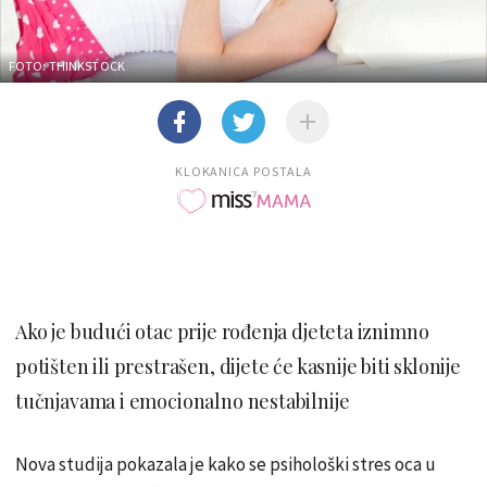
FOTO: THINKSTOCK
KLOKANICA POSTALA
Ako je budući otac prije rođenja djeteta iznimno
potišten ili prestrašen, dijete će kasnije biti sklonije
tučnjavama i emocionalno nestabilnije
Nova studija pokazala je kako se psihološki stres oca u