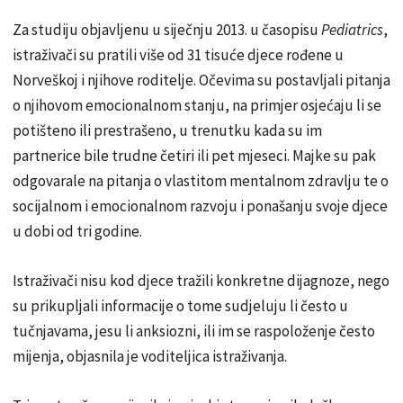
Za studiju objavljenu u siječnju 2013. u časopisu
Pediatrics
,
istraživači su pratili više od 31 tisuće djece rođene u
Norveškoj i njihove roditelje. Očevima su postavljali pitanja
o njihovom emocionalnom stanju, na primjer osjećaju li se
potišteno ili prestrašeno, u trenutku kada su im
partnerice bile trudne četiri ili pet mjeseci. Majke su pak
odgovarale na pitanja o vlastitom mentalnom zdravlju te o
socijalnom i emocionalnom razvoju i ponašanju svoje djece
u dobi od tri godine.
Istraživači nisu kod djece tražili konkretne dijagnoze, nego
su prikupljali informacije o tome sudjeluju li često u
tučnjavama, jesu li anksiozni, ili im se raspoloženje često
mijenja, objasnila je voditeljica istraživanja.