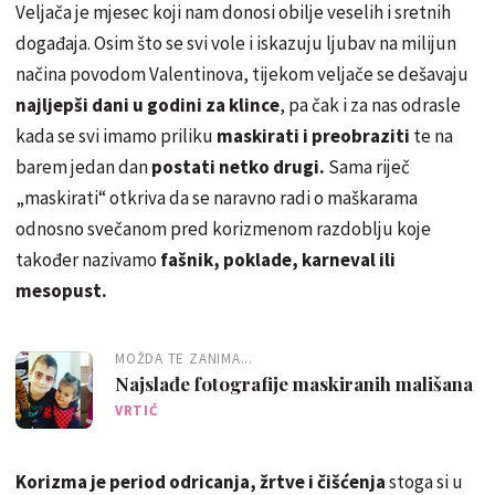
Veljača je mjesec koji nam donosi obilje veselih i sretnih
događaja. Osim što se svi vole i iskazuju ljubav na milijun
načina povodom Valentinova, tijekom veljače se dešavaju
najljepši dani u godini za klince
, pa čak i za nas odrasle
kada se svi imamo priliku
maskirati i preobraziti
te na
barem jedan dan
postati netko drugi.
Sama riječ
„maskirati“ otkriva da se naravno radi o maškarama
odnosno svečanom pred korizmenom razdoblju koje
također nazivamo
fašnik, poklade, karneval ili
mesopust.
MOŽDA TE ZANIMA...
Najslađe fotografije maskiranih mališana
VRTIĆ
Korizma je period odricanja, žrtve i čišćenja
stoga si u