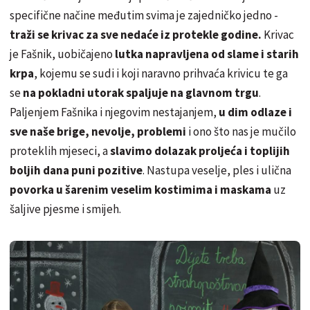
specifične načine međutim svima je zajedničko jedno -
traži se krivac za sve nedaće iz protekle godine.
Krivac
je Fašnik, uobičajeno
lutka napravljena od slame i starih
krpa
, kojemu se sudi i koji naravno prihvaća krivicu te ga
se
na pokladni utorak spaljuje na glavnom trgu
.
Paljenjem Fašnika i njegovim nestajanjem,
u dim odlaze i
sve naše brige, nevolje, problemi
i ono što nas je mučilo
proteklih mjeseci, a
slavimo dolazak proljeća i toplijih
boljih dana puni pozitive
. Nastupa veselje, ples i ulična
povorka u šarenim veselim kostimima i maskama
uz
šaljive pjesme i smijeh.