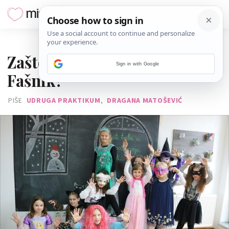
13. VELJAČE 2018.
Zašto se maskiramo za
Sign in with Google
Fašnik?
PIŠE
UDRUGA PRAKTIKUM
,
DRAGANA MATOŠEVIĆ