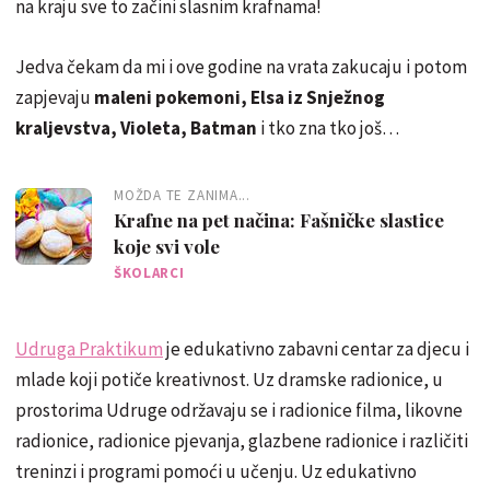
na kraju sve to začini slasnim krafnama!
Jedva čekam da mi i ove godine na vrata zakucaju i potom
zapjevaju
maleni pokemoni, Elsa iz Snježnog
kraljevstva, Violeta, Batman
i tko zna tko još…
MOŽDA TE ZANIMA...
Krafne na pet načina: Fašničke slastice
koje svi vole
ŠKOLARCI
Udruga Praktikum
je edukativno zabavni centar za djecu i
mlade koji potiče kreativnost. Uz dramske radionice, u
prostorima Udruge održavaju se i radionice filma, likovne
radionice, radionice pjevanja, glazbene radionice i različiti
treninzi i programi pomoći u učenju. Uz edukativno