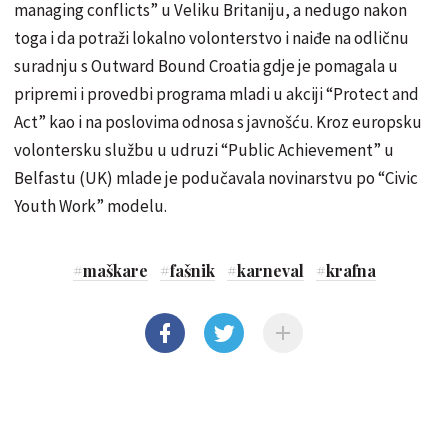
managing conflicts” u Veliku Britaniju, a nedugo nakon
toga i da potraži lokalno volonterstvo i naiđe na odličnu
suradnju s Outward Bound Croatia gdje je pomagala u
pripremi i provedbi programa mladi u akciji “Protect and
Act” kao i na poslovima odnosa s javnošću. Kroz europsku
volontersku službu u udruzi “Public Achievement” u
Belfastu (UK) mlade je podučavala novinarstvu po “Civic
Youth Work” modelu.
#
maškare
#
fašnik
#
karneval
#
krafna