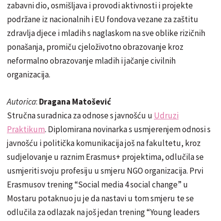
zabavni dio, osmišljava i provodi aktivnosti i projekte
podržane iz nacionalnih i EU fondova vezane za zaštitu
zdravlja djece i mladih s naglaskom na sve oblike rizičnih
ponašanja, promiču cjeloživotno obrazovanje kroz
neformalno obrazovanje mladih i jačanje civilnih
organizacija.
Autorica
:
Dragana Matošević
Stručna suradnica za odnose s javnošću u
Udruzi
Praktikum
. Diplomirana novinarka s usmjerenjem odnosi s
javnošću i politička komunikacija još na fakultetu, kroz
sudjelovanje u raznim Erasmus+ projektima, odlučila se
usmjeriti svoju profesiju u smjeru NGO organizacija. Prvi
Erasmusov trening “Social media 4 social change” u
Mostaru potaknuo ju je da nastavi u tom smjeru te se
odlučila za odlazak na još jedan trening “Young leaders