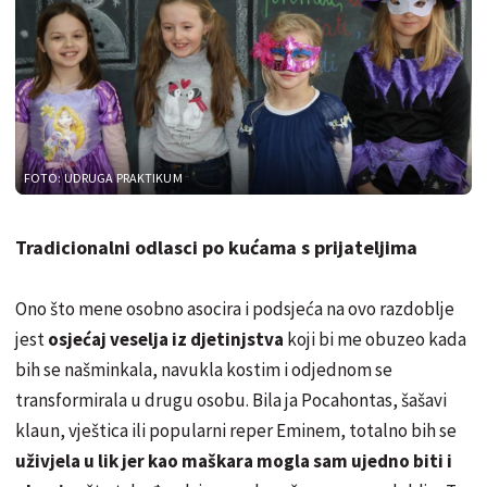
FOTO: UDRUGA PRAKTIKUM
Tradicionalni odlasci po kućama s prijateljima
Ono što mene osobno asocira i podsjeća na ovo razdoblje
jest
osjećaj veselja iz djetinjstva
koji bi me obuzeo kada
bih se našminkala, navukla kostim i odjednom se
transformirala u drugu osobu. Bila ja Pocahontas, šašavi
klaun, vještica ili popularni reper Eminem, totalno bih se
uživjela u lik jer kao maškara mogla sam ujedno biti i