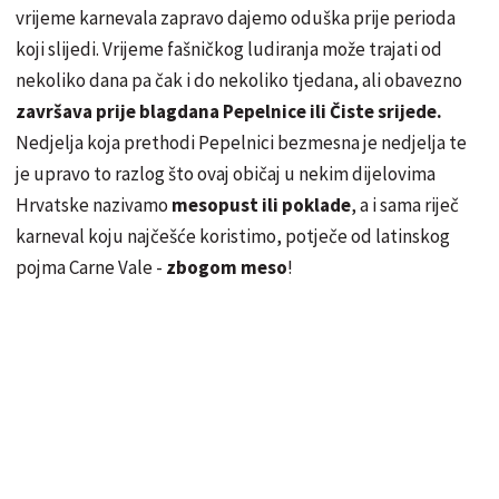
vrijeme karnevala zapravo dajemo oduška prije perioda
koji slijedi. Vrijeme fašničkog ludiranja može trajati od
nekoliko dana pa čak i do nekoliko tjedana, ali obavezno
završava prije blagdana Pepelnice ili Čiste srijede.
Nedjelja koja prethodi Pepelnici bezmesna je nedjelja te
je upravo to razlog što ovaj običaj u nekim dijelovima
Hrvatske nazivamo
mesopust ili poklade
, a i sama riječ
karneval koju najčešće koristimo, potječe od latinskog
pojma Carne Vale -
zbogom meso
!