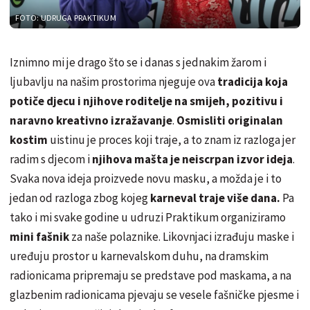
FOTO: UDRUGA PRAKTIKUM
Iznimno mi je drago što se i danas s jednakim žarom i
ljubavlju na našim prostorima njeguje ova
tradicija koja
potiče djecu i njihove roditelje na smijeh, pozitivu i
naravno kreativno izražavanje
.
Osmisliti originalan
kostim
uistinu je proces koji traje, a to znam iz razloga jer
radim s djecom i
njihova mašta je neiscrpan izvor ideja
.
Svaka nova ideja proizvede novu masku, a možda je i to
jedan od razloga zbog kojeg
karneval traje više dana.
Pa
tako i mi svake godine u udruzi Praktikum organiziramo
mini fašnik
za naše polaznike. Likovnjaci izrađuju maske i
uređuju prostor u karnevalskom duhu, na dramskim
radionicama pripremaju se predstave pod maskama, a na
glazbenim radionicama pjevaju se vesele fašničke pjesme i