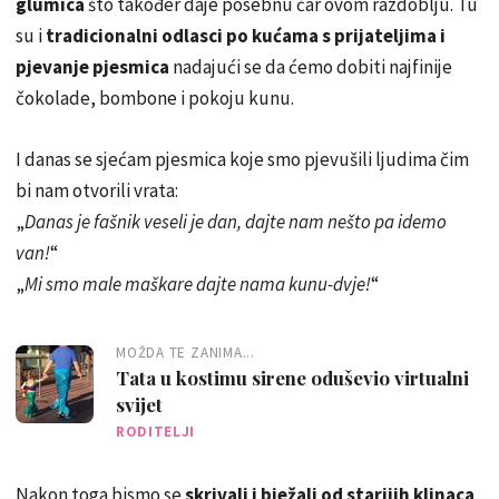
glumica
što također daje posebnu čar ovom razdoblju. Tu
su i
tradicionalni odlasci po kućama s prijateljima i
pjevanje pjesmica
nadajući se da ćemo dobiti najfinije
čokolade, bombone i pokoju kunu.
I danas se sjećam pjesmica koje smo pjevušili ljudima čim
bi nam otvorili vrata:
„
Danas je fašnik veseli je dan, dajte nam nešto pa idemo
van!
“
„
Mi smo male maškare dajte nama kunu-dvje!
“
MOŽDA TE ZANIMA...
Tata u kostimu sirene oduševio virtualni
svijet
RODITELJI
Nakon toga bismo se
skrivali i bježali od starijih klinaca