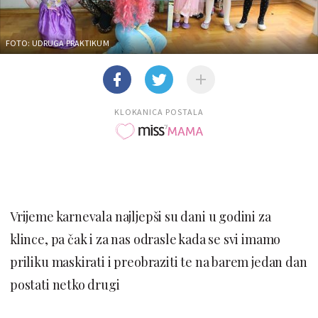
FOTO: UDRUGA PRAKTIKUM
KLOKANICA POSTALA
Vrijeme karnevala najljepši su dani u godini za
klince, pa čak i za nas odrasle kada se svi imamo
priliku maskirati i preobraziti te na barem jedan dan
postati netko drugi