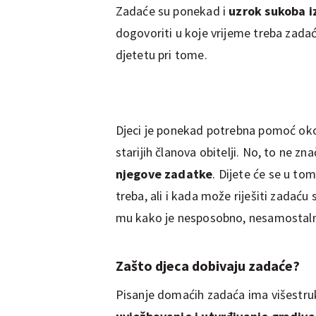
Zadaće su ponekad i
uzrok sukoba i
dogovoriti u koje vrijeme treba zadaću
djetetu pri tome.
Djeci je ponekad potrebna pomoć oko z
starijih članova obitelji. No, to ne zn
njegove zadatke
. Dijete će se u to
treba, ali i kada može riješiti zada
mu kako je nesposobno, nesamostaln
Zašto djeca dobivaju zadaće?
Pisanje domaćih zadaća ima višestruku