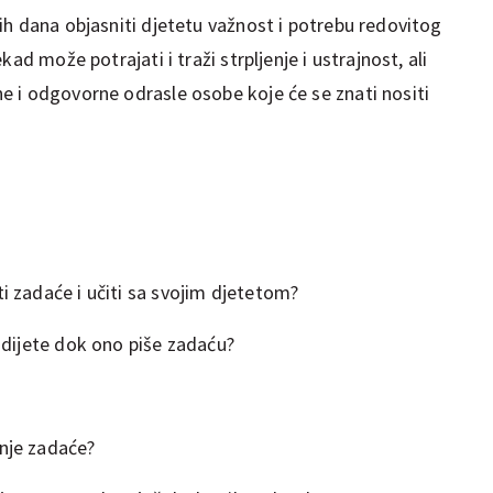
ih dana objasniti djetetu važnost i potrebu redovitog
ad može potrajati i traži strpljenje i ustrajnost, ali
 i odgovorne odrasle osobe koje će se znati nositi
ti zadaće i učiti sa svojim djetetom?
z dijete dok ono piše zadaću?
anje zadaće?