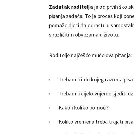
Zadatak roditelja
je od prvih školsk
pisanja zadaća. To je proces koji ponek
pomaže djeci da odrastu u samostalne
s različitim obvezama u životu.
Roditelje najčešće muče ova pitanja:
Trebam li i do kojeg razreda pisa
Trebam li cijelo vrijeme sjediti u
Kako i koliko pomoći?
Koliko vremena treba trajati pis