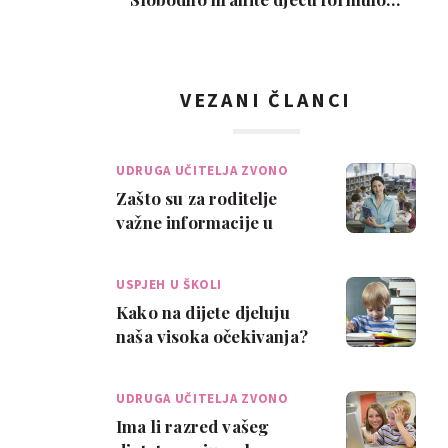
Ovo je moj isključi…
VEZANI ČLANCI
UDRUGA UČITELJA ZVONO
Zašto su za roditelje
važne informacije u
školi?
USPJEH U ŠKOLI
Kako na dijete djeluju
naša visoka očekivanja?
UDRUGA UČITELJA ZVONO
Ima li razred vašeg