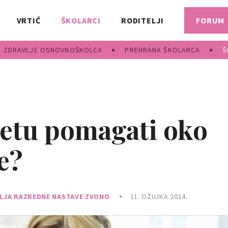
VRTIĆ
ŠKOLARCI
RODITELJI
FORUM
ZDRAVLJE OSNOVNOŠKOLCA
PREHRANA ŠKOLARCA
Š
tetu pomagati oko
e?
LJA RAZREDNE NASTAVE ZVONO
11. OŽUJKA 2014.