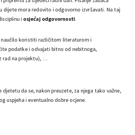
i pripremu za sljedeći radni dan. Pisanje zadaća
ju dijete mora redovito i odgovorno izvršavati. Na taj
sciplinu i
osjećaj odgovornosti
.
naučilo koristiti različitom literaturom i
ičite podatke i odvajati bitno od nebitnoga,
z rad na projektu), …
djetetu da se, nakon preuzete, za njega tako važne,
og uspjeha i eventualno dobre ocjene.