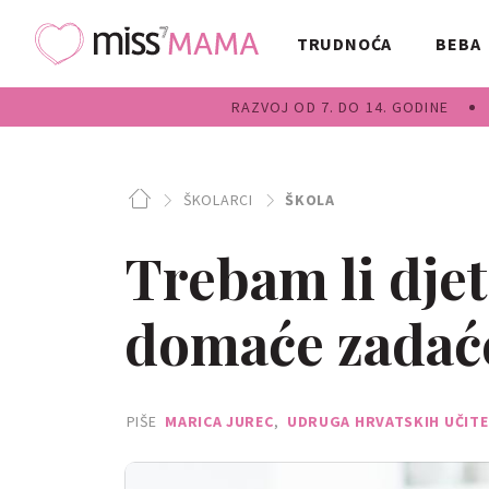
TRUDNOĆA
BEBA
RAZVOJ OD 7. DO 14. GODINE
ŠKOLARCI
ŠKOLA
Trebam li dje
domaće zadać
PIŠE
MARICA JUREC
,
UDRUGA HRVATSKIH UČITE