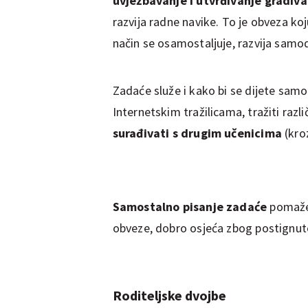
uvježbavanje i utvrđivanje gradiva
razvija radne navike. To je obveza ko
način se osamostaljuje, razvija samodi
Zadaće služe i kako bi se dijete samo 
Internetskim tražilicama, tražiti razl
surađivati s drugim učenicima
(kro
Samostalno pisanje zadaće
pomaže 
obveze, dobro osjeća zbog postignut
Roditeljske dvojbe