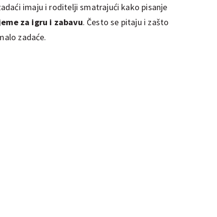
aći imaju i roditelji smatrajući kako pisanje
jeme za igru i zabavu
. Često se pitaju i zašto
 malo zadaće.