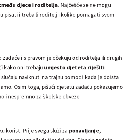
zmeđu djece i roditelja
. Najčešće se ne mogu
 pisati i treba li roditelj i koliko pomagati svom
adaće i s pravom je očekuju od roditelja ili drugih
ači kako oni trebaju
umjesto djeteta riješiti
m slučaju naviknuti na trajnu pomoć i kada je doista
ću samo. Osim toga, pišući djetetu zadaću pokazujemo
o i nespremno za školske obveze.
 korist. Prije svega služi za
ponavljanje,