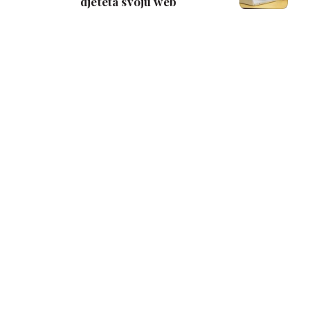
djeteta svoju web
stranicu?