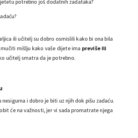
 djetetu potrebno još dodatnih zadataka?
zadaću?
jica ili učitelj su dobro osmislili kako bi ona bila
 mučiti mišlju kako vaše dijete ima
previše ili
iko učitelj smatra da je potrebno.
u
 nesigurna i dobro je biti uz njih dok pišu zadaću.
obit će na važnosti, jer vi sada promatrate njega