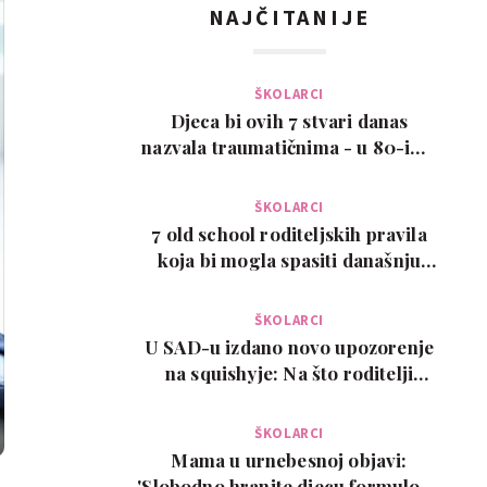
NAJČITANIJE
ŠKOLARCI
Djeca bi ovih 7 stvari danas
nazvala traumatičnima - u 80-ima
su bile normalne
ŠKOLARCI
7 old school roditeljskih pravila
koja bi mogla spasiti današnju
djecu
ŠKOLARCI
U SAD-u izdano novo upozorenje
na squishyje: Na što roditelji
trebaju paziti pr…
ŠKOLARCI
Mama u urnebesnoj objavi:
'Slobodno hranite djecu formulom.