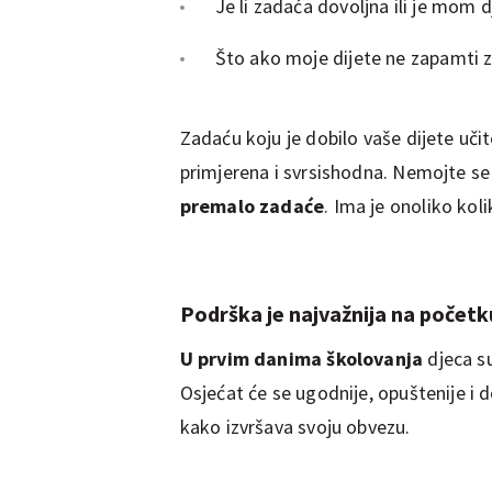
Je li zadaća dovoljna ili je mom
Što ako moje dijete ne zapamti 
Zadaću koju je dobilo vaše dijete učitel
primjerena i svrsishodna. Nemojte se
premalo zadaće
. Ima je onoliko kol
Podrška je najvažnija na početk
U prvim danima školovanja
djeca su
Osjećat će se ugodnije, opuštenije i d
kako izvršava svoju obvezu.