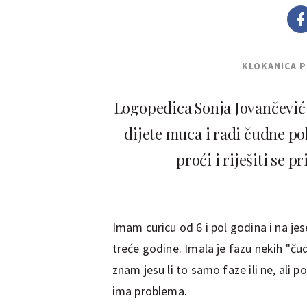
KLOKANICA 
Logopedica Sonja Jovančević 
dijete muca i radi čudne pok
proći i riješiti se p
Imam curicu od 6 i pol godina i na j
treće godine. Imala je fazu nekih "č
znam jesu li to samo faze ili ne, ali po
ima problema.