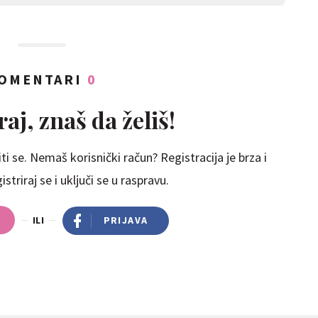
OMENTARI
0
aj, znaš da želiš!
ti se. Nemaš korisnički račun? Registracija je brza i
striraj se i uključi se u raspravu.
ILI
PRIJAVA