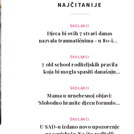
NAJČITANIJE
ŠKOLARCI
Djeca bi ovih 7 stvari danas
nazvala traumatičnima - u 80-ima
su bile normalne
ŠKOLARCI
7 old school roditeljskih pravila
koja bi mogla spasiti današnju
djecu
ŠKOLARCI
Mama u urnebesnoj objavi:
'Slobodno hranite djecu formulom.
Ovo je moj isključi…
ŠKOLARCI
U SAD-u izdano novo upozorenje
na squishyje: Na što roditelji