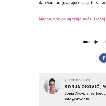
dati vam odgovarajuće savjete za ra
Mucanje se primjećuje već u trećoj
#
mucanje
#
AUTOR KOLUMNE
SONJA OKOVIĆ, 
Sonja Oković, mag. logope
info@okovic.hr