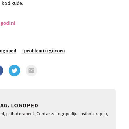
d kod kuće.
 godini
logoped
#
problemi u govoru
MAG. LOGOPED
d, psihoterapeut, Centar za logopediju i psihoterapiju,