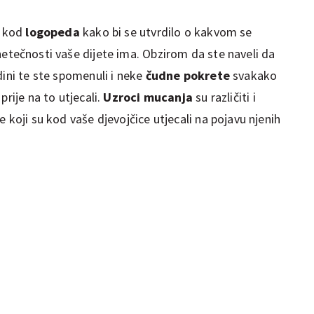
d kod
logopeda
kako bi se utvrdilo o kakvom se
 netečnosti vaše dijete ima. Obzirom da ste naveli da
dini te ste spomenuli i neke
čudne pokrete
svakako
prije na to utjecali.
Uzroci mucanja
su različiti i
 koji su kod vaše djevojčice utjecali na pojavu njenih