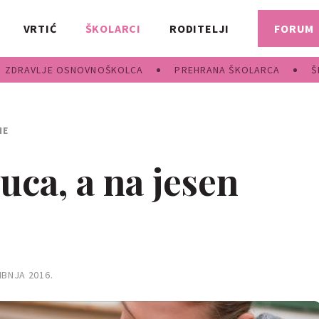
VRTIĆ
ŠKOLARCI
RODITELJI
FORUM
ZDRAVLJE OSNOVNOŠKOLCA
PREHRANA ŠKOLARCA
Š
NE
uca, a na jesen
IBNJA 2016.