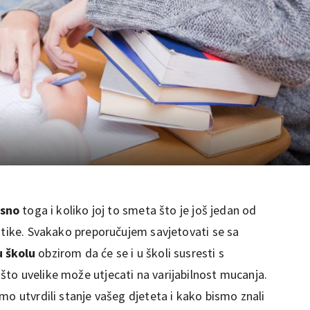
esno
toga i koliko joj to smeta što je još jedan od
atike. Svakako preporučujem savjetovati se sa
u školu
obzirom da će se i u školi susresti s
to uvelike može utjecati na varijabilnost mucanja.
mo utvrdili stanje vašeg djeteta i kako bismo znali