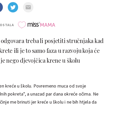
POSTALA
odgovara treba li posjetiti stručnjaka kad
rete ili je to samo faza u razvoju koja će
rije nego djevojčica krene u školu
esen kreće u školu. Povremeno muca od svoje
udnih pokreta", a unazad par dana okreće očima. Ne
činje me brinuti jer kreće u školu i ne bih htjela da