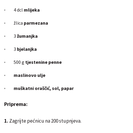
4 dcl
mlijeka
žlica
parmezana
3
žumanjka
3
bjelanjka
500 g
tjestenine penne
maslinovo ulje
muškatni oraščić, sol, papar
Priprema:
1.
Zagrijte pećnicu na 200 stupnjeva.