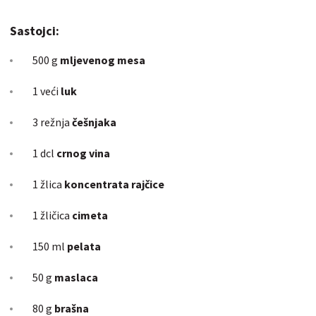
Sastojci:
500 g
mljevenog mesa
1 veći
luk
3 režnja
češnjaka
1 dcl
crnog vina
1 žlica
koncentrata rajčice
1 žličica
cimeta
150 ml
pelata
50 g
maslaca
80 g
brašna