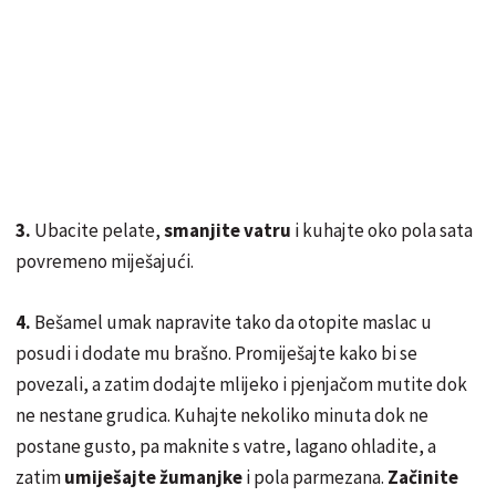
3.
Ubacite pelate,
smanjite vatru
i kuhajte oko pola sata
povremeno miješajući.
4.
Bešamel umak napravite tako da otopite maslac u
posudi i dodate mu brašno. Promiješajte kako bi se
povezali, a zatim dodajte mlijeko i pjenjačom mutite dok
ne nestane grudica. Kuhajte nekoliko minuta dok ne
postane gusto, pa maknite s vatre, lagano ohladite, a
zatim
umiješajte žumanjke
i pola parmezana.
Začinite