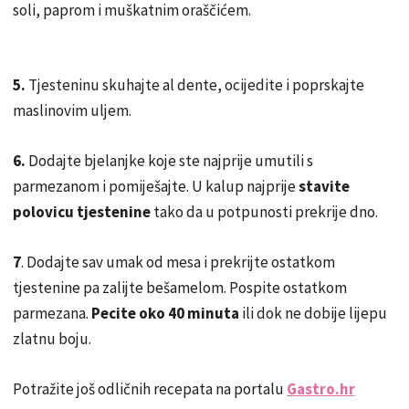
soli, paprom i muškatnim oraščićem.
5.
Tjesteninu skuhajte al dente, ocijedite i poprskajte
maslinovim uljem.
6.
Dodajte bjelanjke koje ste najprije umutili s
parmezanom i pomiješajte. U kalup najprije
stavite
polovicu tjestenine
tako da u potpunosti prekrije dno.
7
. Dodajte sav umak od mesa i prekrijte ostatkom
tjestenine pa zalijte bešamelom. Pospite ostatkom
parmezana.
Pecite oko 40 minuta
ili dok ne dobije lijepu
zlatnu boju.
Potražite još odličnih recepata na portalu
Gastro.hr