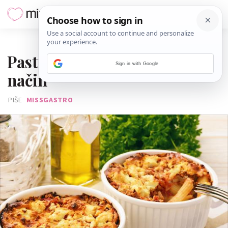
24. SIJEČNJA 2017.
Pastitsio: Lazanje na grčki
Sign in with Google
način
PIŠE
MISSGASTRO