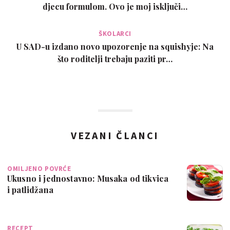
djecu formulom. Ovo je moj isključi…
ŠKOLARCI
U SAD-u izdano novo upozorenje na squishyje: Na
što roditelji trebaju paziti pr…
VEZANI ČLANCI
OMILJENO POVRĆE
Ukusno i jednostavno: Musaka od tikvica
i patlidžana
RECEPT