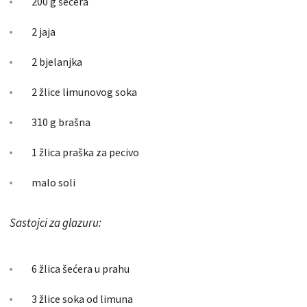
200 g šećera
2 jaja
2 bjelanjka
2 žlice limunovog soka
310 g brašna
1 žlica praška za pecivo
malo soli
Sastojci za glazuru:
6 žlica šećera u prahu
3 žlice soka od limuna