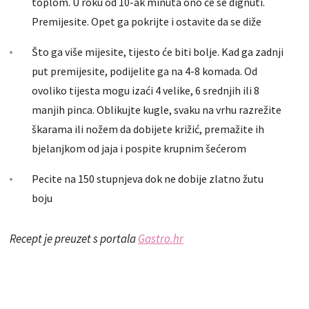
toplom. U roku od 10-ak minuta ono će se dignuti.
Premijesite. Opet ga pokrijte i ostavite da se diže
Što ga više mijesite, tijesto će biti bolje. Kad ga zadnji
put premijesite, podijelite ga na 4-8 komada. Od
ovoliko tijesta mogu izaći 4 velike, 6 srednjih ili 8
manjih pinca. Oblikujte kugle, svaku na vrhu razrežite
škarama ili nožem da dobijete križić, premažite ih
bjelanjkom od jaja i pospite krupnim šećerom
Pecite na 150 stupnjeva dok ne dobije zlatno žutu
boju
Recept je preuzet s portala
Gastro.hr