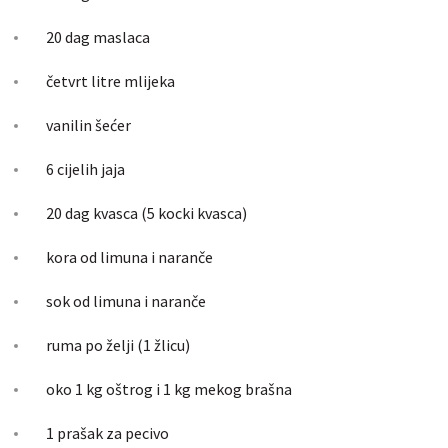
20 dag maslaca
četvrt litre mlijeka
vanilin šećer
6 cijelih jaja
20 dag kvasca (5 kocki kvasca)
kora od limuna i naranče
sok od limuna i naranče
ruma po želji (1 žlicu)
oko 1 kg oštrog i 1 kg mekog brašna
1 prašak za pecivo