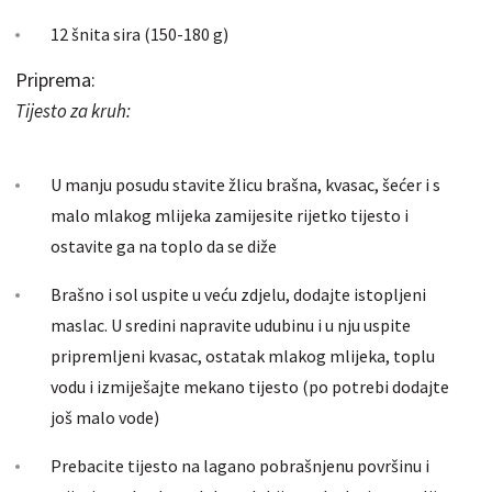
12 šnita sira (150-180 g)
Priprema:
Tijesto za kruh:
U manju posudu stavite žlicu brašna, kvasac, šećer i s
malo mlakog mlijeka zamijesite rijetko tijesto i
ostavite ga na toplo da se diže
Brašno i sol uspite u veću zdjelu, dodajte istopljeni
maslac. U sredini napravite udubinu i u nju uspite
pripremljeni kvasac, ostatak mlakog mlijeka, toplu
vodu i izmiješajte mekano tijesto (po potrebi dodajte
još malo vode)
Prebacite tijesto na lagano pobrašnjenu površinu i