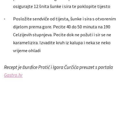
osigurajte 12 šnita šunke i sira te poklopite tijesto
Posložite sendviče od tijesta, šunke i sira s otvorenim
dijelom prema gore. Pecite 40 do 50 minuta na 190
Celzijevih stupnjeva. Pecite dok ne požuti i sir se ne
karamelizira. Izvadite kruh iz kalupa i neka se neko
vrijeme ohladi
Recept je Đurđice Protić i Igora Čurčića preuzet s portala
Gastro.hr