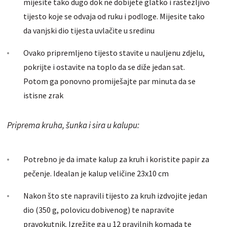
mijesite tako dugo dok ne dobijete glatko i rastezljivo
tijesto koje se odvaja od ruku i podloge. Mijesite tako
da vanjski dio tijesta uvlačite u sredinu
Ovako pripremljeno tijesto stavite u nauljenu zdjelu,
pokrijte i ostavite na toplo da se diže jedan sat.
Potom ga ponovno promiješajte par minuta da se
istisne zrak
Priprema kruha, šunka i sira u kalupu:
Potrebno je da imate kalup za kruh i koristite papir za
pečenje. Idealan je kalup veličine 23x10 cm
Nakon što ste napravili tijesto za kruh izdvojite jedan
dio (350 g, polovicu dobivenog) te napravite
pravokutnik. Izrežite ga u 12 pravilnih komada te