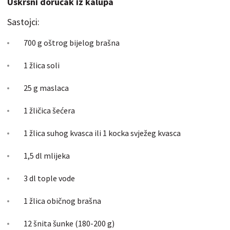
Uskrsni doručak iz kalupa
Sastojci:
700 g oštrog bijelog brašna
1 žlica soli
25 g maslaca
1 žličica šećera
1 žlica suhog kvasca ili 1 kocka svježeg kvasca
1,5 dl mlijeka
3 dl tople vode
1 žlica običnog brašna
12 šnita šunke (180-200 g)