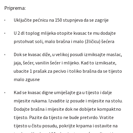
Priprema:
Uključite pećnicu na 150 stupnjeva da se zagrije
U 2 dl toplog mlijeka otopite kvasac te mu dodajte
prstohvat soli, malo brašna i malo (žličicu) šećera
Dok se kvasac diže, u velikoj posudi izmiksajte maslac,
jaja, šećer, vanilin šećer i mlijeko. Kad to izmiksate,
ubacite 1 prašak za pecivo i toliko brašna da se tijesto
malo zgusne
Kad se kvasac digne umiješajte ga u tijesto i dalje
mijesite rukama. Izvadite iz posude i mijesite na stolu.
Dodajte brašna i mijesite dok ne dobijete kompaktno
tijesto. Pazite da tijesto ne bude pretvrdo. Vratite
tijesto u čistu posudu, pokrijte krpama i ostavite na