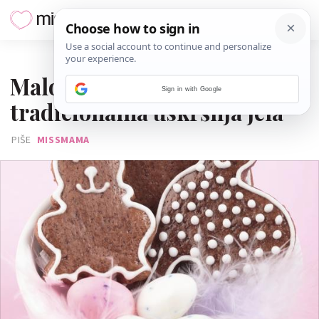
26. OŽUJKA 2016.
Malo drugačiji recepti za
Sign in with Google
tradicionalna uskršnja jela
PIŠE
MISSMAMA