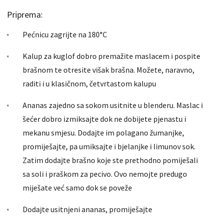
Priprema:
Pećnicu zagrijte na 180°C
Kalup za kuglof dobro premažite maslacem i pospite
brašnom te otresite višak brašna. Možete, naravno,
raditi i u klasičnom, četvrtastom kalupu
Ananas zajedno sa sokom usitnite u blenderu. Maslac i
šećer dobro izmiksajte dok ne dobijete pjenastu i
mekanu smjesu. Dodajte im polagano žumanjke,
promiješajte, pa umiksajte i bjelanjke i limunov sok.
Zatim dodajte brašno koje ste prethodno pomiješali
sa soli i praškom za pecivo. Ovo nemojte predugo
miješate već samo dok se poveže
Dodajte usitnjeni ananas, promiješajte