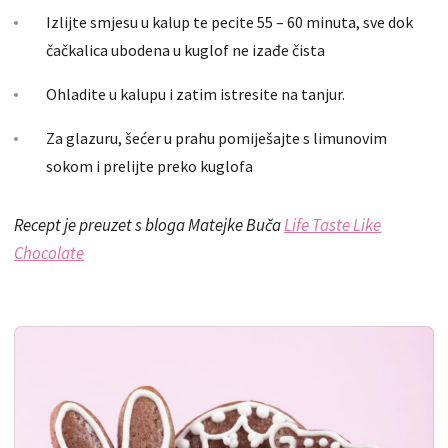
Izlijte smjesu u kalup te pecite 55 – 60 minuta, sve dok
čačkalica ubodena u kuglof ne izađe čista
Ohladite u kalupu i zatim istresite na tanjur.
Za glazuru, šećer u prahu pomiješajte s limunovim
sokom i prelijte preko kuglofa
Recept je preuzet s bloga Matejke Buča
Life Taste Like
Chocolate