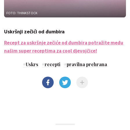
FOTO: THINKSTOCK
Uskršnji zečići od đumbira
Recept za uskršnje zečiće od đumbira potražite među
našim super receptima za cool djevojčice!
#
Uskrs
#
recepti
#
pravilna prehrana