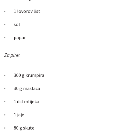
1 lovorov list
sol
papar
Za pire:
300 g krumpira
30 g maslaca
1 dcl mlijeka
1 jaje
80 g skute