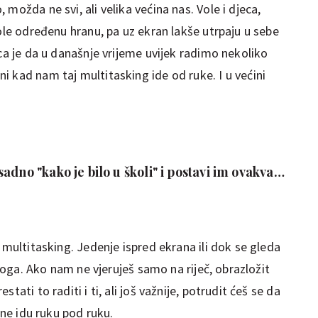
možda ne svi, ali velika većina nas. Vole i djeca,
vole određenu hranu, pa uz ekran lakše utrpaju u sebe
ica je da u današnje vrijeme uvijek radimo nekoliko
 kad nam taj multitasking ide od ruke. I u većini
adno "kako je bilo u školi" i postavi im ovakva
 multitasking. Jedenje ispred ekrana ili dok se gleda
azloga. Ako nam ne vjeruješ samo na riječ, obrazložit
tati to raditi i ti, ali još važnije, potrudit ćeš se da
 ne idu ruku pod ruku.