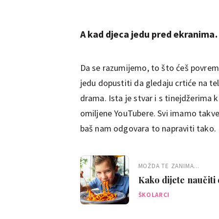
A kad djeca jedu pred ekranim
Da se razumijemo, to što ćeš povremen
jedu dopustiti da gledaju crtiće na te
drama. Ista je stvar i s tinejdžerima
omiljene YouTubere. Svi imamo takve
baš nam odgovara to napraviti tako.
MOŽDA TE ZANIMA...
Kako dijete naučiti
ŠKOLARCI