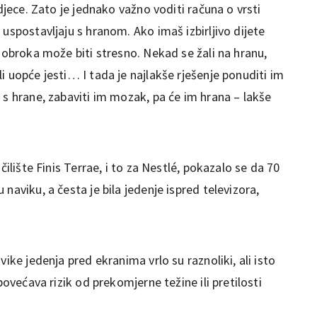
 djece. Zato je jednako važno voditi računa o vrsti
 uspostavljaju s hranom. Ako imaš izbirljivo dijete
e obroka može biti stresno. Nekad se žali na hranu,
i uopće jesti… I tada je najlakše rješenje ponuditi im
 s hrane, zabaviti im mozak, pa će im hrana – lakše
čilište Finis Terrae, i to za Nestlé, pokazalo se da 70
naviku, a česta je bila jedenje ispred televizora,
vike jedenja pred ekranima vrlo su raznoliki, ali isto
povećava rizik od prekomjerne težine ili pretilosti