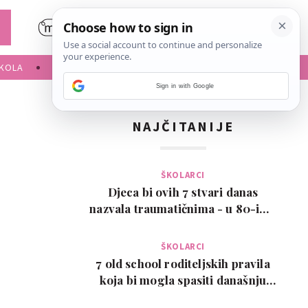
KOLA
SLOBODNE AKTIVNOSTI
Sign in with Google
NAJČITANIJE
ŠKOLARCI
Djeca bi ovih 7 stvari danas
nazvala traumatičnima - u 80-ima
su bile normalne
ŠKOLARCI
7 old school roditeljskih pravila
koja bi mogla spasiti današnju
djecu