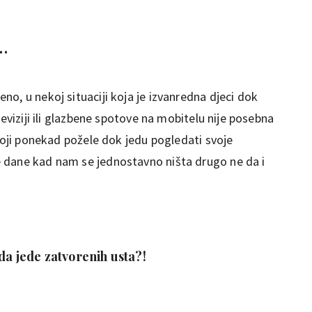
a…
o, u nekoj situaciji koja je izvanredna djeci dok
leviziji ili glazbene spotove na mobitelu nije posebna
 koji ponekad požele dok jedu pogledati svoje
 dane kad nam se jednostavno ništa drugo ne da i
 da jede zatvorenih usta?!