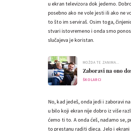
u ekran televizora dok jedemo. Dobro, 
posebno ako ne vole jesti ili ako ne 
to što im serviraš. Osim toga, činjen
stvari istovremeno i onda smo ponosni
slučajeva je koristan.
MOŽDA TE ZANIMA...
Zaboravi na ono dos
pitanja
ŠKOLARCI
No, kad jedeš, onda jedi i zaboravi na
u bilo koji ekran nije dobro iz više r
ćemo ti to. A onda ćeš, nadamo se, pres
to prestanu raditi djeca. Jelo i ekrani