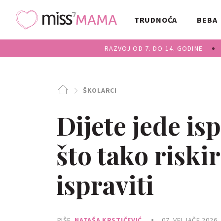
TRUDNOĆA
BEBA
RAZVOJ OD 7. DO 14. GODINE
ŠKOLARCI
Dijete jede is
što tako riskir
ispraviti
PIŠE
NATAŠA KRSTIČEVIĆ
07. VELJAČE 2026.