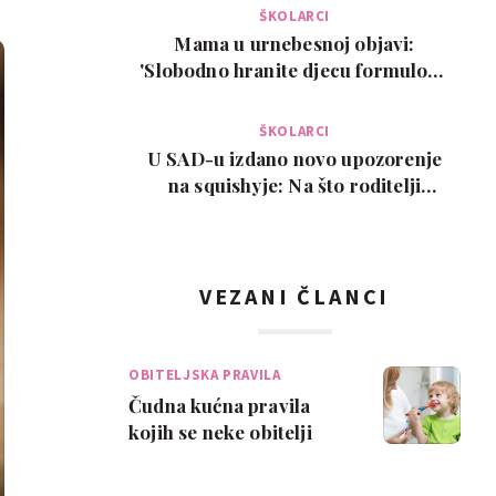
ŠKOLARCI
Mama u urnebesnoj objavi:
'Slobodno hranite djecu formulom.
Ovo je moj isključi…
ŠKOLARCI
U SAD-u izdano novo upozorenje
na squishyje: Na što roditelji
trebaju paziti pr…
VEZANI ČLANCI
OBITELJSKA PRAVILA
Čudna kućna pravila
kojih se neke obitelji
drže