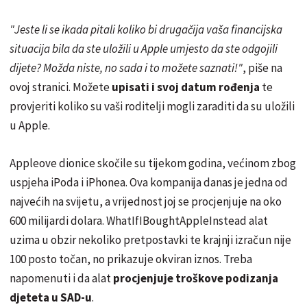
"Jeste li se ikada pitali koliko bi drugačija vaša financijska
situacija bila da ste uložili u Apple umjesto da ste odgojili
dijete? Možda niste, no sada i to možete saznati!"
, piše na
ovoj stranici. Možete
upisati i svoj datum rođenja
te
provjeriti koliko su vaši roditelji mogli zaraditi da su uložili
u Apple.
Appleove dionice skočile su tijekom godina, većinom zbog
uspjeha iPoda i iPhonea. Ova kompanija danas je jedna od
najvećih na svijetu, a vrijednost joj se procjenjuje na oko
600 milijardi dolara. WhatIfIBoughtAppleInstead alat
uzima u obzir nekoliko pretpostavki te krajnji izračun nije
100 posto točan, no prikazuje okviran iznos. Treba
napomenuti i da alat
procjenjuje troškove podizanja
djeteta u SAD-u
.