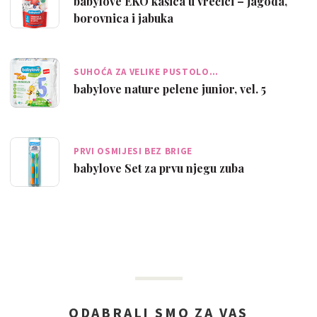
babylove EKO kašica u vrećici – jagoda,
borovnica i jabuka
SUHOĆA ZA VELIKE PUSTOLO…
babylove nature pelene junior, vel. 5
PRVI OSMIJESI BEZ BRIGE
babylove Set za prvu njegu zuba