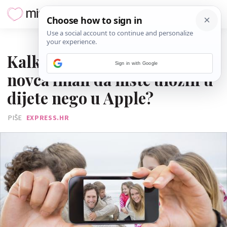
14. LISTOPADA 2016.
Kalkulator: Koliko biste
Sign in with Google
novca imali da niste uložili u
dijete nego u Apple?
PIŠE
EXPRESS.HR