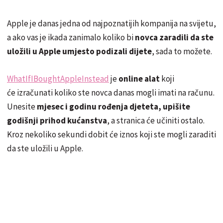
Apple je danas jedna od najpoznatijih kompanija na svijetu,
a ako vas je ikada zanimalo koliko bi
novca zaradili da ste
uložili u Apple umjesto podizali dijete
, sada to možete.
WhatIfIBoughtAppleInstead
je
online alat
koji
će izračunati koliko ste novca danas mogli imati na računu.
Unesite
mjesec i godinu rođenja djeteta, upišite
godišnji prihod kućanstva
, a stranica će učiniti ostalo.
Kroz nekoliko sekundi dobit će iznos koji ste mogli zaraditi
da ste uložili u Apple.