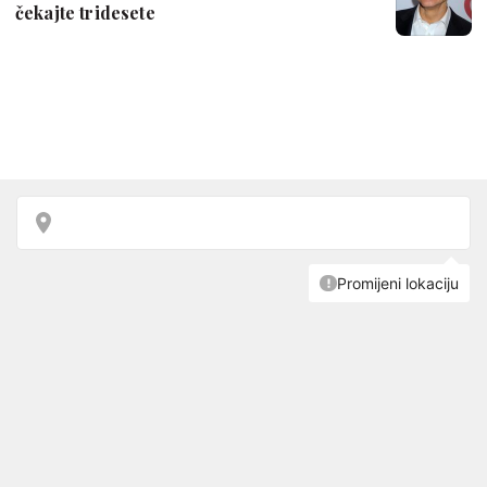
čekajte tridesete