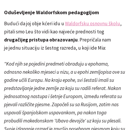
Oduševljenje Waldorfskom pedagogijom
Budući da joj obje kćeri idu u
Waldorfsku osnovnu školu
,
pitali smo Leu što vidi kao najveće prednosti tog
drugačijeg pristupa obrazovanju
. Prepričala nam
je jednu situaciju iz šestog razreda, u koji ide Mia:
"Kod njih se pojedini predmeti obrađuju u epohama,
odnosno nekoliko mjeseci u nizu, a u epohi zemljopisa ove su
godine učili Europu. Na kraju epohe, svi šestaši imali su
predstavljanje jedne zemlje za koju su radili referat. Nakon
jednosatnog nastupa i šetnje Europom, između referata su
pjevali različite pjesme. Započeli su sa Rusijom, zatim nas
uspavali španjolskom uspavankom, pa nakon toga
probudili makedonskom 'Ubavo devojče' uz koju su plesali.
Svoje izlaganje razred je završio posebnom pjesmom koju su