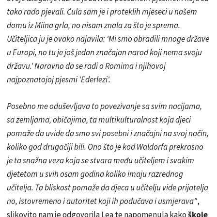
tako rado pjevali. Čula sam je i proteklih mjeseci u našem
domu iz Miina grla, no nisam znala za što je sprema.
Učiteljica ju je ovako najavila: 'Mi smo obradili mnoge države
u Europi, no tu je još jedan značajan narod koji nema svoju
državu.' Naravno da se radi o Romima i njihovoj
najpoznatojoj pjesmi 'Ederlezi'.
Posebno me oduševljava to povezivanje sa svim nacijama,
sa zemljama, običajima, ta multikulturalnost koja djeci
pomaže da uvide da smo svi posebni i značajni na svoj način,
koliko god drugačiji bili. Ono što je kod Waldorfa prekrasno
je ta snažna veza koja se stvara među učiteljem i svakim
djetetom u svih osam godina koliko imaju razrednog
učitelja. Ta bliskost pomaže da djeca u učitelju vide prijatelja
no, istovremeno i autoritet koji ih podučava i usmjerava"
,
slikovito nam je odgovorila Lea te napomenula kako
škole