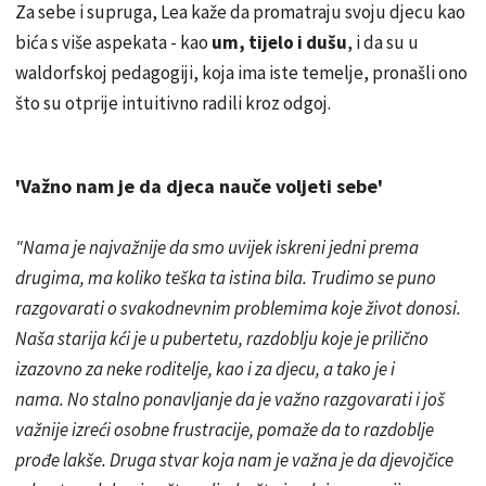
Za sebe i supruga, Lea kaže da promatraju svoju djecu kao
bića s više aspekata - kao
um, tijelo i dušu
, i da su u
waldorfskoj pedagogiji, koja ima iste temelje, pronašli ono
što su otprije intuitivno radili kroz odgoj.
'Važno nam je da djeca nauče voljeti sebe'
"Nama je najvažnije da smo uvijek iskreni jedni prema
drugima, ma koliko teška ta istina bila. Trudimo se puno
razgovarati o svakodnevnim problemima koje život donosi.
Naša starija kći je u pubertetu, razdoblju koje je prilično
izazovno za neke roditelje, kao i za djecu, a tako je i
nama. No stalno ponavljanje da je važno razgovarati i još
važnije izreći osobne frustracije, pomaže da to razdoblje
prođe lakše. Druga stvar koja nam je važna je da djevojčice