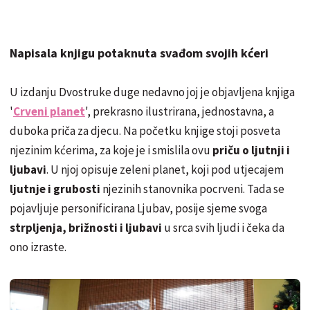
Napisala knjigu potaknuta svađom svojih kćeri
U izdanju Dvostruke duge nedavno joj je objavljena knjiga
'
Crveni planet
', prekrasno ilustrirana, jednostavna, a
duboka priča za djecu. Na početku knjige stoji posveta
njezinim kćerima, za koje je i smislila ovu
priču o ljutnji i
ljubavi
. U njoj opisuje zeleni planet, koji pod utjecajem
ljutnje i grubosti
njezinih stanovnika pocrveni. Tada se
pojavljuje personificirana Ljubav, posije sjeme svoga
strpljenja, brižnosti i ljubavi
u srca svih ljudi i čeka da
ono izraste.