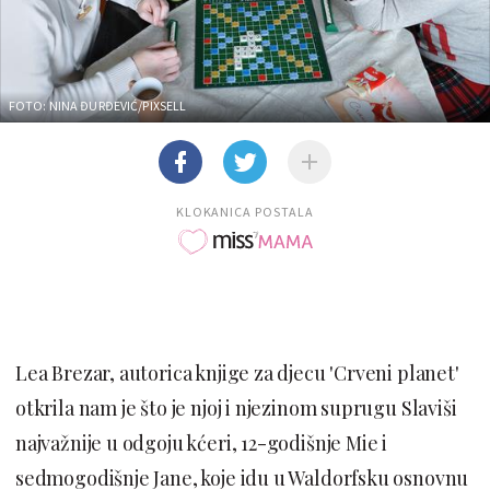
FOTO: NINA ĐURĐEVIĆ/PIXSELL
KLOKANICA POSTALA
Lea Brezar, autorica knjige za djecu 'Crveni planet'
otkrila nam je što je njoj i njezinom suprugu Slaviši
najvažnije u odgoju kćeri, 12-godišnje Mie i
sedmogodišnje Jane, koje idu u Waldorfsku osnovnu