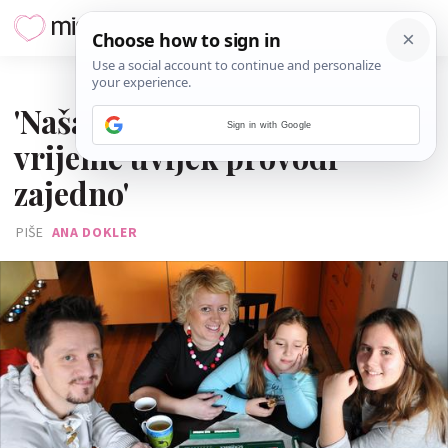
30. PROSINCA 2014.
'Naša obitelj slobodno
Sign in with Google
vrijeme uvijek provodi
zajedno'
PIŠE
ANA DOKLER