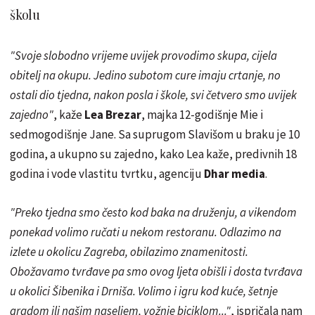
školu
"Svoje slobodno vrijeme uvijek provodimo skupa, cijela
obitelj na okupu. Jedino subotom cure imaju crtanje, no
ostali dio tjedna, nakon posla i škole, svi četvero smo uvijek
zajedno"
, kaže
Lea Brezar
, majka 12-godišnje Mie i
sedmogodišnje Jane. Sa suprugom Slavišom u braku je 10
godina, a ukupno su zajedno, kako Lea kaže, predivnih 18
godina i vode vlastitu tvrtku, agenciju
Dhar media
.
"Preko tjedna smo često kod baka na druženju, a vikendom
ponekad volimo ručati u nekom restoranu. Odlazimo na
izlete u okolicu Zagreba, obilazimo znamenitosti.
Obožavamo tvrđave pa smo ovog ljeta obišli i dosta tvrđava
u okolici Šibenika i Drniša. Volimo i igru kod kuće, šetnje
gradom ili našim naseljem, vožnje biciklom..."
, ispričala nam