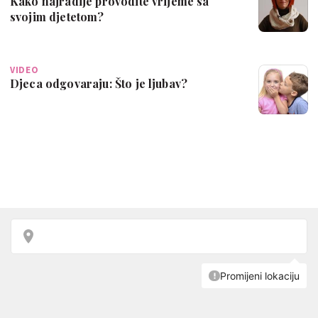
Kako najradije provodite vrijeme sa
svojim djetetom?
VIDEO
Djeca odgovaraju: Što je ljubav?