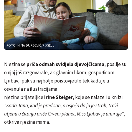
FOTO: NINA ĐURĐEVIĆ/PIXSELL
Njezina se
priča odmah svidjela djevojčicama
, poslije su
o njoj još razgovarale, a s glavnim likom, gospođicom
Ljubav, ipak su najbolje poistovjetile tek kada je u
osvanula na ilustracijama
njezine prijateljice
Irine Steiger
, koje se nalaze i u knjizi.
"Sada Jana, kad je pred san, a osjeća da ju je strah, traži
utjehu u čitanju priče Crveni planet, Miss Ljubav je umiruje"
,
otkriva njezina mama.