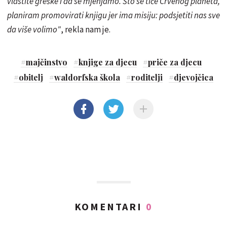
vlastite greške i da se mjenjamo. Što se tiče Crvenog planeta,
planiram promovirati knjigu jer ima misiju: podsjetiti nas sve
da više volimo"
, rekla nam je.
#
majčinstvo
#
knjige za djecu
#
priče za djecu
#
obitelj
#
waldorfska škola
#
roditelji
#
djevojčica
KOMENTARI
0