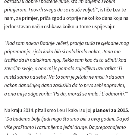
odrastu u dobre i poštene ljude, što im dajemo svojim
primjerom. I povrh svega da se nauče voljeti"
, ističe Lea te
nam, za primjer, priča zgodu otprije nekoliko dana koja na
jednostavan način oslikava koiko u tome uspijevaju:
"Kad sam nakon Badnje večeri, pranja suđa te cjelodnevnog
pripremanja, sjela kako bih si nalakirala nokte, Jana me
tražila da ih nalakiram njoj. Rekla sam kao ću to učiniti kad
završim svoje, a ona mi je pomalo zajedljivo uzvratila
: 'Ti
misliš samo na sebe.' Na to sam je pitala ne misli li da sam
nakon današnjeg dana zaslužila da to prvo sebi napravim,
a ona mi je odgovorila: 'Pa da, moraš se malo i ti odmoriti.'"
Na kraju 2014. pitali smo Leu i kakvi su joj
planovi za 2015.
"Da budemo bolji ljudi nego što smo bili u ovoj godini. Da još
više praštamo i razumijemo jedni druge. Da prepoznajemo