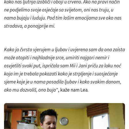
kako nas ljutnja izobliči i oboji u crveno. Ako na pravi način
ne podjelimo svoje osjećaje sa svijetom, oni nas truju, u
nama bujaju i luduju. Pod tim lošim emocijama sve oko nas
stradava, a ponajprije mi.
Kako ja čvrsto vjerujem u ljubav i uvjerena sam da ona zaista
može otopiti i najhladnije srce, umiriti najgori nemir i
osvjetliti svaki put, ispričala sam Mii i Jani priču za laku noć
koja im je trebala pokazati kako je strpljenje i suosjećanje
sjeme koje je u nama posadila ljubav i kako svakim danom,
ako mu dozvoliš, ono buja"
, kaže nam Lea.