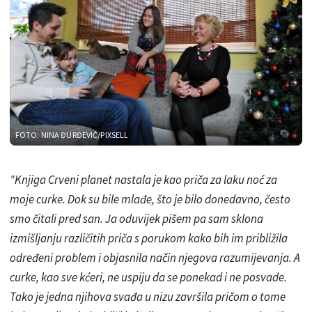
FOTO: NINA ĐURĐEVIĆ/PIXSELL
"Knjiga Crveni planet nastala je kao priča za laku noć za
moje curke. Dok su bile mlađe, što je bilo donedavno, često
smo čitali pred san. Ja oduvijek pišem pa sam sklona
izmišljanju različitih priča s porukom kako bih im približila
određeni problem i objasnila način njegova razumijevanja. A
curke, kao sve kćeri, ne uspiju da se ponekad i ne posvade.
Tako je jedna njihova svađa u nizu završila pričom o tome