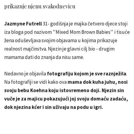
prikazuje njenu svakodnevicu
Jazmyne Futrell
31- godišnja je majka četvero djece stoji
iza bloga pod nazivom ''Mixed Mom Brown Babies'' i tisuće
žena oduševljava svojim objavama u kojima prikazuje
realnost majčinstva. Njezin je glavni cilj bio - drugim
mamama dati do znanja da nisu same.
Nedavno je objavila
fotografiju kojom je sve raznježila
.
Na fotografiji se vidi kako ova
mama dok kuha juhu, nosi
svoju bebu Koehna koju istovremeno doji. Njezin sin
vuče je za majicu pokazujući joj svoju domaću zadaću,
dok njezina kćer i sin uživaju na podu u igri.