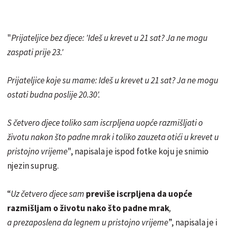
"
Prijateljice bez djece: 'Ideš u krevet u 21 sat? Ja ne mogu
zaspati prije 23.'
Prijateljice koje su mame: Ideš u krevet u 21 sat? Ja ne mogu
ostati budna poslije 20.30'.
S četvero djece toliko sam iscrpljena uopće razmišljati o
životu nakon što padne mrak i toliko zauzeta otići u krevet u
pristojno vrijeme
", napisala je ispod fotke koju je snimio
njezin suprug.
“
Uz četvero djece sam
previše iscrpljena da uopće
razmišljam o životu nako što padne mrak
,
a prezaposlena da legnem u pristojno vrijeme
”, napisala je i