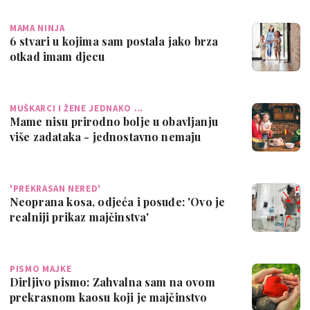
MAMA NINJA
6 stvari u kojima sam postala jako brza
otkad imam djecu
MUŠKARCI I ŽENE JEDNAKO …
Mame nisu prirodno bolje u obavljanju
više zadataka - jednostavno nemaju
izbora
'PREKRASAN NERED'
Neoprana kosa, odjeća i posuđe: 'Ovo je
realniji prikaz majčinstva'
PISMO MAJKE
Dirljivo pismo: Zahvalna sam na ovom
prekrasnom kaosu koji je majčinstvo