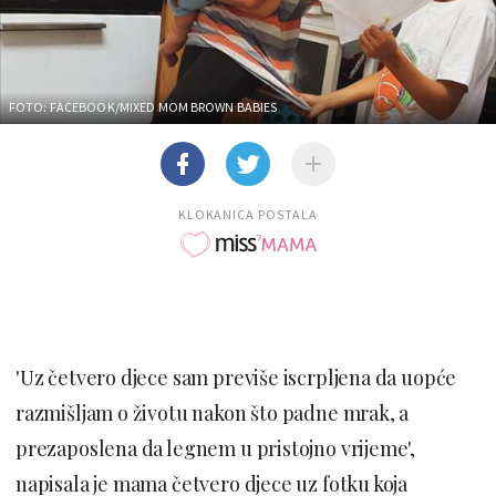
FOTO: FACEBOOK/MIXED MOM BROWN BABIES
KLOKANICA POSTALA
'Uz četvero djece sam previše iscrpljena da uopće
razmišljam o životu nakon što padne mrak, a
prezaposlena da legnem u pristojno vrijeme',
napisala je mama četvero djece uz fotku koja