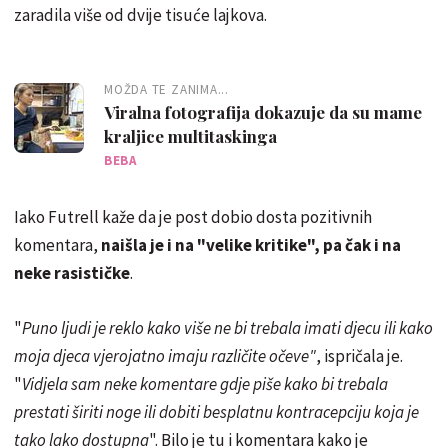
zaradila više od dvije tisuće lajkova.
MOŽDA TE ZANIMA...
Viralna fotografija dokazuje da su mame
kraljice multitaskinga
BEBA
Iako Futrell kaže da je post dobio dosta pozitivnih
komentara,
naišla je i na "velike kritike", pa čak i na
neke rasističke
.
"
Puno ljudi je reklo kako više ne bi trebala imati djecu ili kako
moja djeca vjerojatno imaju različite očeve"
, ispričala je.
"
Vidjela sam neke komentare gdje piše kako bi trebala
prestati širiti noge ili dobiti besplatnu kontracepciju koja je
tako lako dostupna
". Bilo je tu i komentara kako je