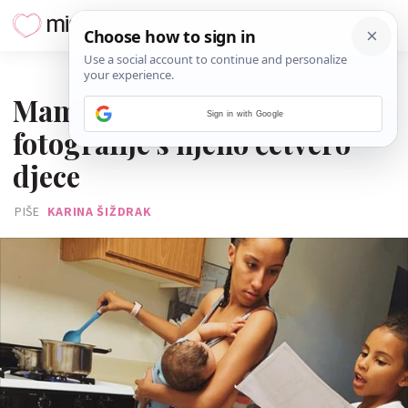
13. SVIBNJA 2021.
Mamu kritiziraju zbog ove
Sign in with Google
fotografije s njeno četvero
djece
PIŠE
KARINA ŠIŽDRAK