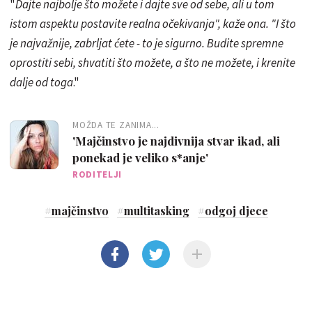
"
Dajte najbolje što možete i dajte sve od sebe, ali u tom
istom aspektu postavite realna očekivanja", kaže ona. "I što
je najvažnije, zabrljat ćete - to je sigurno. Budite spremne
oprostiti sebi, shvatiti što možete, a što ne možete, i krenite
dalje od toga
."
MOŽDA TE ZANIMA...
'Majčinstvo je najdivnija stvar ikad, ali
ponekad je veliko s*anje'
RODITELJI
#
majčinstvo
#
multitasking
#
odgoj djece