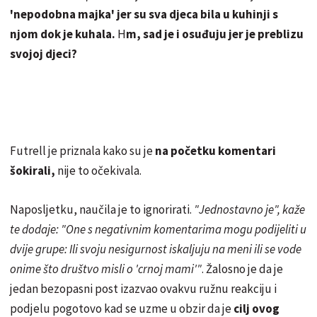
'nepodobna majka' jer su sva djeca bila u kuhinji s
njom dok je kuhala.
H
m, sad je i osuđuju jer je preblizu
svojoj djeci?
Futrell je priznala kako su je
na početku komentari
šokirali,
nije to očekivala.
Naposljetku, naučila je to ignorirati.
"Jednostavno je", kaže
te dodaje: "One s negativnim komentarima mogu podijeliti u
dvije grupe: Ili svoju nesigurnost iskaljuju na meni ili se vode
onime što društvo misli o 'crnoj mami'"
. Žalosno je da je
jedan bezopasni post izazvao ovakvu ružnu reakciju i
podjelu pogotovo kad se uzme u obzir da je
cilj ovog