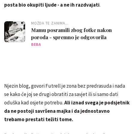
posta bio okupiti ljude - a ne ih razdvajati
.
MOŽDA TE ZANIMA...
Mamu posramili zbog fotke nakon
poroda - spremno je odgovorila
BEBA
Njezin blog, govori Futrell je zona bez predrasuda i nada
se kako će joj se drugi obratiti za savjet ili si samo dati
oduška kad osjete potrebu.
Ali iznad svega je podsjetnik
da ne postoji savršena majka i da jednostavno
trebamo prestati težiti tome.