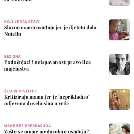
KOJI JE VAŠ STAV?
Slavnu mamu osuđuju jer je djetetu dala
Nutellu
BEZ SNA
Podočnjaci i neispavanost: pravo lice
majčinstva
ŠTO VI MISLITE?
Kritiziraju mamu jer je 'neprikladno'
odjevena dovela sina u vrtić
MAME BEZ PREDRASUDA
Zašto se mame međusobno osuđuju?