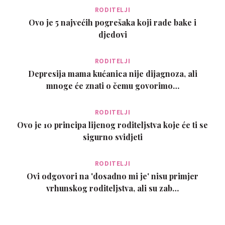
RODITELJI
Ovo je 5 najvećih pogrešaka koji rade bake i
djedovi
RODITELJI
Depresija mama kućanica nije dijagnoza, ali
mnoge će znati o čemu govorimo…
RODITELJI
Ovo je 10 principa lijenog roditeljstva koje će ti se
sigurno svidjeti
RODITELJI
Ovi odgovori na 'dosadno mi je' nisu primjer
vrhunskog roditeljstva, ali su zab…