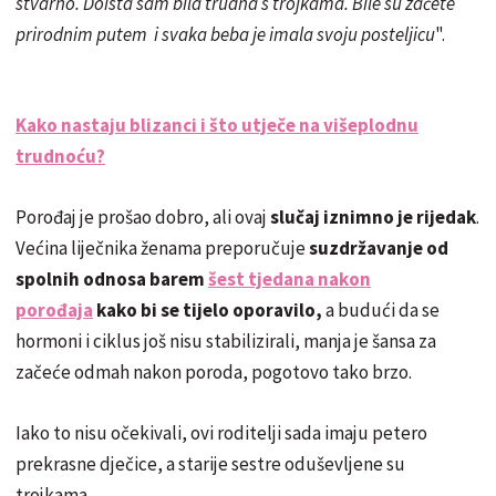
stvarno. Doista sam bila trudna s trojkama. Bile su začete
prirodnim putem i svaka beba je imala svoju posteljicu
".
Kako nastaju blizanci i što utječe na višeplodnu
trudnoću?
Porođaj je prošao dobro, ali ovaj
slučaj iznimno je rijedak
.
Većina liječnika ženama preporučuje
suzdržavanje od
spolnih odnosa barem
šest tjedana nakon
porođaja
kako bi se tijelo oporavilo,
a budući da se
hormoni i ciklus još nisu stabilizirali, manja je šansa za
začeće odmah nakon poroda, pogotovo tako brzo.
Iako to nisu očekivali, ovi roditelji sada imaju petero
prekrasne dječice, a starije sestre oduševljene su
trojkama.