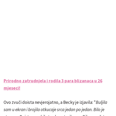
Prirodno zatrudnjela i rodila 3 para blizanaca u 26
mjeseci!
Ovo zvuči doista nevjerojatno, a Becky je izjavila: "
Buljila
sam u ekran i brojila otkucaje srca jedan po jedan. Bilo je