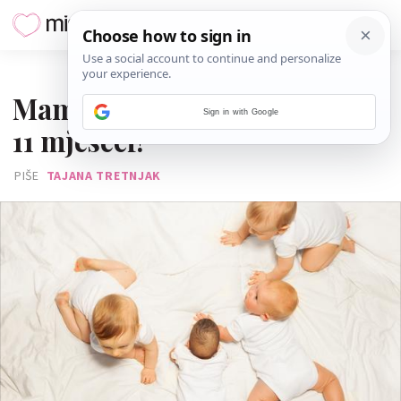
05. SIJEČNJA 2017.
Mama rodila četvero djece u
Sign in with Google
11 mjeseci!
PIŠE
TAJANA TRETNJAK