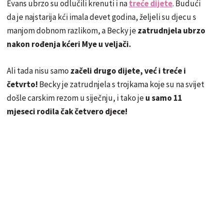
Evans ubrzo su odlučili krenuti i na
treće dijete
. Budući
da je najstarija kći imala devet godina, željeli su djecu s
manjom dobnom razlikom, a Becky je
zatrudnjela ubrzo
nakon rođenja kćeri Mye u veljači.
Ali tada nisu samo
začeli drugo dijete, već i treće i
četvrto!
Becky je zatrudnjela s trojkama koje su na svijet
došle carskim rezom u siječnju, i tako je
u samo 11
mjeseci rodila čak četvero djece!