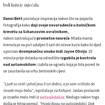
boli koju je osjećala
Danni Bett
postala je inspiracija nakon što se pojavila
fotografija kako
doji svoje novorođenče u bolničkom
krevetu sa Schanzovim ovratnikom
,
nakon zastrašujuće
prometne nesreće
. Mlada mama
krenula je na put udaljen 5 sati do očeve kuće kako bi djed
upoznao
dvomjesečnu unuku Indi Jayne Oliviju
. 10
minuta prije dolaska na odredište
izgubila je kontrolu
nad automobilom
i zabila se ogradu koja je bila pored te
se zaustavila na vrhu betonskih cijevi.
"Ljudi su stali i pitali jesu li svi dobro, a ja sam vrištala da
izvade moju bebu"
, ispričala je za
Kidspot
. Jedan prolaznik
je izvadio malu Indi iz
autosjedalice
. Nedugo nakon toga
došla je hitna pomoć.
"Hvala Bogu na autosjedalici. Dok