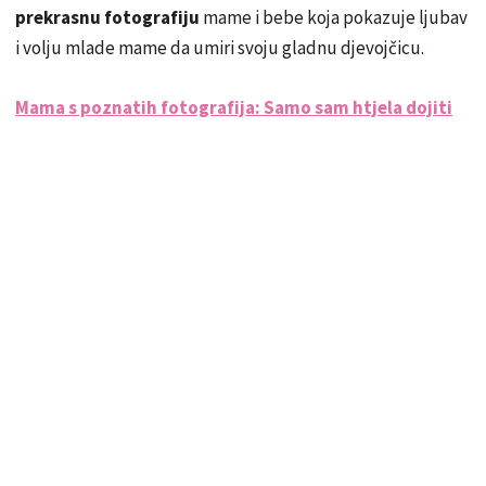
prekrasnu fotografiju
mame i bebe koja pokazuje ljubav
i volju mlade mame da umiri svoju gladnu djevojčicu.
Mama s poznatih fotografija: Samo sam htjela dojiti