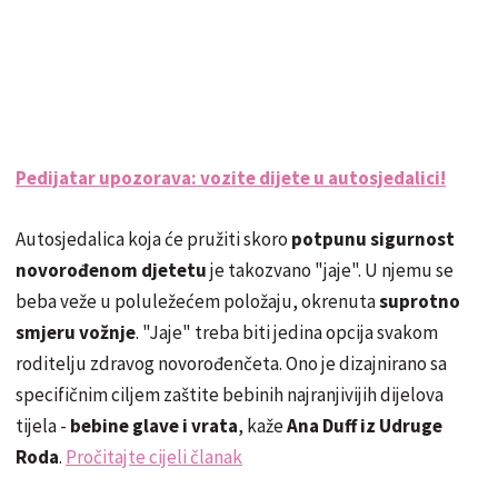
Pedijatar upozorava: vozite dijete u autosjedalici!
Autosjedalica koja će pružiti skoro
potpunu sigurnost
novorođenom djetetu
je takozvano "jaje". U njemu se
beba veže u poluležećem položaju, okrenuta
suprotno
smjeru vožnje
. "Jaje" treba biti jedina opcija svakom
roditelju zdravog novorođenčeta. Ono je dizajnirano sa
specifičnim ciljem zaštite bebinih najranjivijih dijelova
tijela -
bebine glave i vrata
, kaže
Ana Duff iz Udruge
Roda
.
Pročitajte cijeli članak