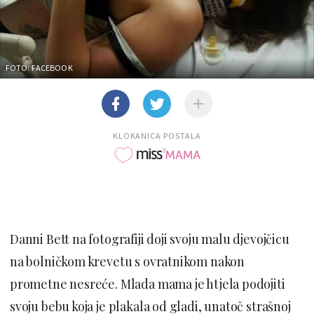
FOTO: FACEBOOK
KLOKANICA POSTALA
Danni Bett na fotografiji doji svoju malu djevojčicu
na bolničkom krevetu s ovratnikom nakon
prometne nesreće. Mlada mama je htjela podojiti
svoju bebu koja je plakala od gladi, unatoč strašnoj