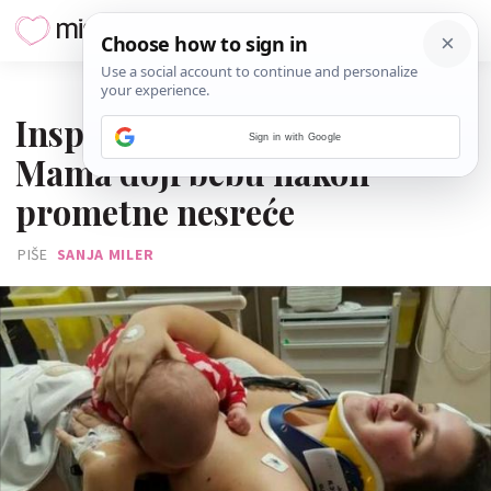
25. SVIBNJA 2016.
Inspirativna fotografija:
Sign in with Google
Mama doji bebu nakon
prometne nesreće
PIŠE
SANJA MILER