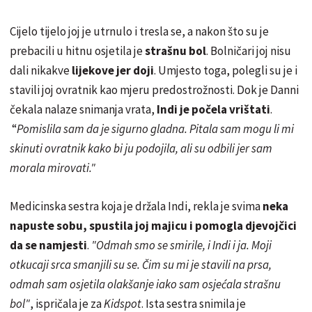
Cijelo tijelo joj je utrnulo i tresla se, a nakon što su je
prebacili u hitnu osjetila je
strašnu bol
. Bolničari joj nisu
dali nikakve
lijekove jer doji
. Umjesto toga, polegli su je i
stavili joj ovratnik kao mjeru predostrožnosti. Dok je Danni
čekala nalaze snimanja vrata,
Indi je počela vrištati
.
“
Pomislila sam da je sigurno gladna. Pitala sam mogu li mi
skinuti ovratnik kako bi ju podojila, ali su odbili jer sam
morala mirovati."
Medicinska sestra koja je držala Indi, rekla je svima
neka
napuste sobu, spustila joj majicu i pomogla djevojčici
da se namjesti
.
"Odmah smo se smirile, i Indi i ja. Moji
otkucaji srca smanjili su se. Čim su mi je stavili na prsa,
odmah sam osjetila olakšanje iako sam osjećala strašnu
bol"
, ispričala je za
Kidspot
. Ista sestra snimila je