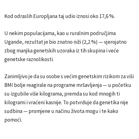
Kod odraslih Europljana taj udio iznosi oko 17,6 %.
U nekim populacijama, kao u ruralnim područjima
Ugande, rezultat je bio znatno niži (2,2 %) — vjerojatno
zbog manjka genetskih uzoraka iz tih skupina i veće
genetske raznolikosti.
Zanimljivo je da su osobe s većim genetskim rizikom za viši
BMI bolje reagirale na programe mršavljenja — u početku
su izgubile više kilograma, premda su kod mnogih ti
kilogrami i vraćeni kasnije. To potvrđuje da genetika nije
sudbina — promjene u načinu života mogu i te kako
pomoći.