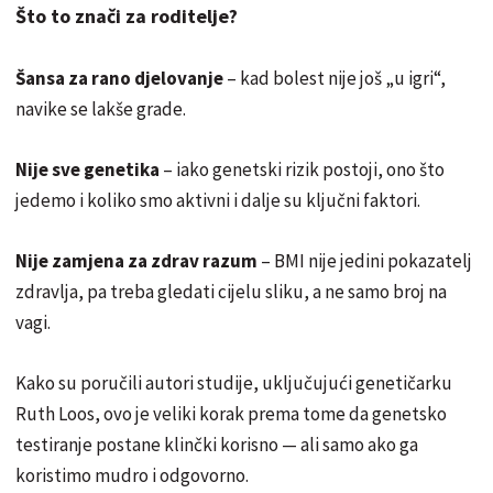
Što to znači za roditelje?
Šansa za rano djelovanje
– kad bolest nije još „u igri“,
navike se lakše grade.
Nije sve genetika
– iako genetski rizik postoji, ono što
jedemo i koliko smo aktivni i dalje su ključni faktori.
Nije zamjena za zdrav razum
– BMI nije jedini pokazatelj
zdravlja, pa treba gledati cijelu sliku, a ne samo broj na
vagi.
Kako su poručili autori studije, uključujući genetičarku
Ruth Loos, ovo je veliki korak prema tome da genetsko
testiranje postane klinčki korisno — ali samo ako ga
koristimo mudro i odgovorno.