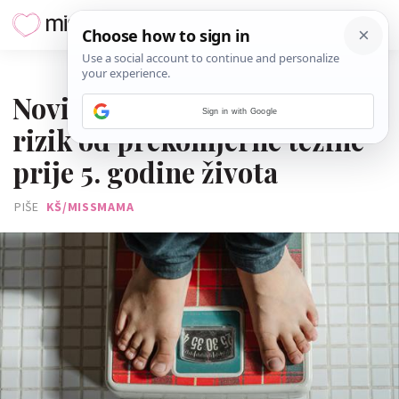
19. KOLOVOZA 2025.
Novi test može predvidjeti
Sign in with Google
rizik od prekomjerne težine
prije 5. godine života
PIŠE
KŠ/MISSMAMA