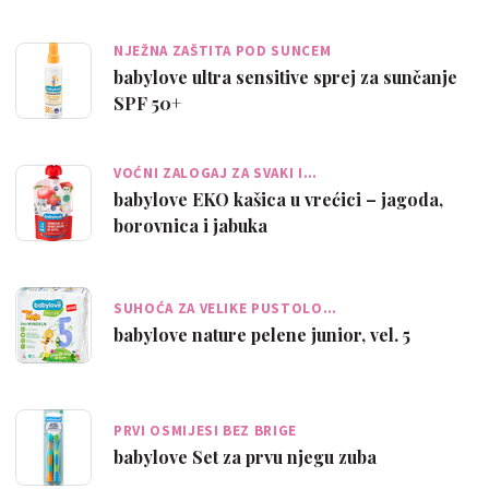
NJEŽNA ZAŠTITA POD SUNCEM
babylove ultra sensitive sprej za sunčanje
SPF 50+
VOĆNI ZALOGAJ ZA SVAKI I…
babylove EKO kašica u vrećici – jagoda,
borovnica i jabuka
SUHOĆA ZA VELIKE PUSTOLO…
babylove nature pelene junior, vel. 5
PRVI OSMIJESI BEZ BRIGE
babylove Set za prvu njegu zuba