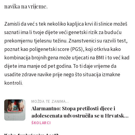
navika na vrijeme.
Zamisli da već s tek nekoliko kapljica krvi ili slinice možeš
saznati ima li tvoje dijete veći genetski rizik za buduću
prekomjernu tjelesnu težinu. Znanstvenici su razvili test,
poznat kao poligenetski score (PGS), koji otkriva kako
kombinacija brojnih gena može utjecati na BMI i to već kad
dijete ima manje od pet godina. To ti daje vrijeme da
usadite zdrave navike prije nego što situacija izmakne
kontroli.
MOŽDA TE ZANIMA...
Alarmantno: Stopa pretilosti djece i
adolescenata udvostručila se u Hrvatskoj
u samo tri desetljeća
ŠKOLARCI