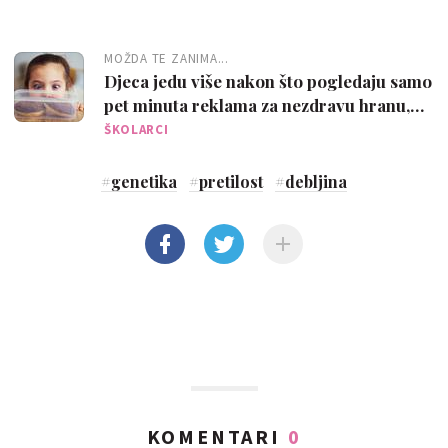
MOŽDA TE ZANIMA...
Djeca jedu više nakon što pogledaju samo
pet minuta reklama za nezdravu hranu,
pokazalo je istraživanje
ŠKOLARCI
#
genetika
#
pretilost
#
debljina
KOMENTARI
0