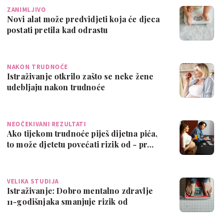
ZANIMLJIVO
Novi alat može predvidjeti koja će djeca
postati pretila kad odrastu
NAKON TRUDNOĆE
Istraživanje otkrilo zašto se neke žene
udebljaju nakon trudnoće
NEOČEKIVANI REZULTATI
Ako tijekom trudnoće piješ dijetna pića,
to može djetetu povećati rizik od - pr…
VELIKA STUDIJA
Istraživanje: Dobro mentalno zdravlje
11-godišnjaka smanjuje rizik od
pretilost…