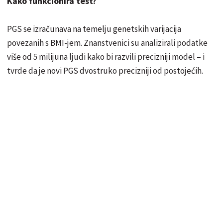
Kako funkcionira test?
PGS se izračunava na temelju genetskih varijacija
povezanih s BMI-jem. Znanstvenici su analizirali podatke
više od 5 milijuna ljudi kako bi razvili precizniji model – i
tvrde da je novi PGS dvostruko precizniji od postojećih.