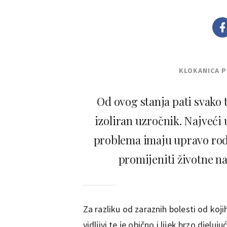
KLOKANICA 
Od ovog stanja pati svako t
izoliran uzročnik. Najveći u
problema imaju upravo rodite
promijeniti životne nav
Za razliku od zaraznih bolesti od koji
vidljivi te je obično i lijek brzo djeluj