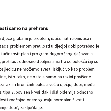
esti samo na prehranu
djece globalni je problem, ističe nutricionistica i
štac s problemom pretilosti u dječjoj dobi potrebno je
iti učinkovit plan i program dugoročnog rješavanja
pretilost odnosno debljina smatra se bolešću čiji su
o posljedicu ne možemo svesti isključivo kao problem
ne, isto tako, ne ostaje samo na razini povišene
araznih kroničnih bolesti već u dječjoj dobi, među
 tipa 2, povišen krvni tlak i dislipidemija odnosno
lesti značajno onemogućuju normalan život i
ije dobi", zaključila je.