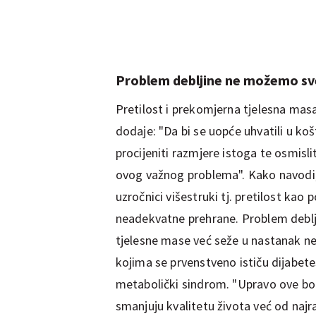
Problem debljine ne možemo sv
Pretilost i prekomjerna tjelesna masa 
dodaje: "Da bi se uopće uhvatili u ko
procijeniti razmjere istoga te osmisl
ovog važnog problema". Kako navodi, 
uzročnici višestruki tj. pretilost ka
neadekvatne prehrane. Problem deblji
tjelesne mase već seže u nastanak nez
kojima se prvenstveno ističu dijabetes
metabolički sindrom. "Upravo ove bo
smanjuju kvalitetu života već od najran