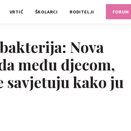
VRTIĆ
ŠKOLARCI
RODITELJI
FORUM
 bakterija: Nova
ada među djecom,
e savjetuju kako ju