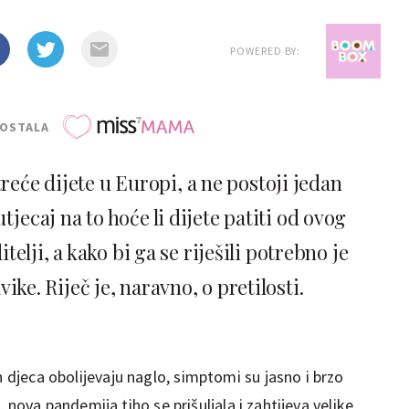
POWERED BY:
POSTALA
reće dijete u Europi, a ne postoji jedan
tjecaj na to hoće li dijete patiti od ovog
lji, a kako bi ga se riješili potrebno je
ike. Riječ je, naravno, o pretilosti.
h djeca obolijevaju naglo, simptomi su jasno i brzo
uć, nova pandemija tiho se prišuljala i zahtijeva velike