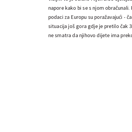
napore kako bi se s njom obračunali. R
podaci za Europu su poražavajući - čak
situacija još gora gdje je pretilo čak
ne smatra da njihovo dijete ima preko