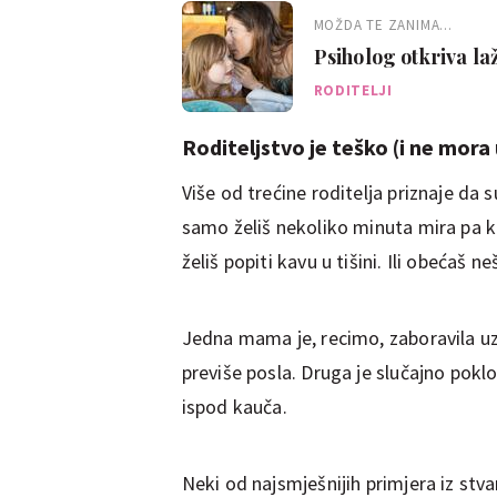
MOŽDA TE ZANIMA...
Psiholog otkriva laž
posljedice nisu bez
RODITELJI
Roditeljstvo je teško (i ne mora 
Više od trećine roditelja priznaje da s
samo želiš nekoliko minuta mira pa 
želiš popiti kavu u tišini. Ili obećaš 
Jedna mama je, recimo, zaboravila uzet
previše posla. Druga je slučajno pokl
ispod kauča.
Neki od najsmješnijih primjera iz stva