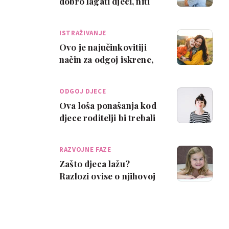
dobro lagati djeci, niti
bezazlene laži - evo što
ja nap…
ISTRAŽIVANJE
Ovo je najučinkovitiji
način za odgoj iskrene,
empatične djece, prema
istraživa…
ODGOJ DJECE
Ova loša ponašanja kod
djece roditelji bi trebali
što prije ispraviti
RAZVOJNE FAZE
Zašto djeca lažu?
Razlozi ovise o njihovoj
dobi!