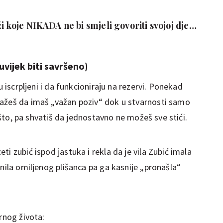
i koje NIKADA ne bi smjeli govoriti svojoj djeci,
azlene
uvijek biti savršeno)
u iscrpljeni i da funkcioniraju na rezervi. Ponekad
kažeš da imaš „važan poziv“ dok u stvarnosti samo
nešto, pa shvatiš da jednostavno ne možeš sve stići.
i zubić ispod jastuka i rekla da je vila Zubić imala
onila omiljenog plišanca pa ga kasnije „pronašla“
rnog života: