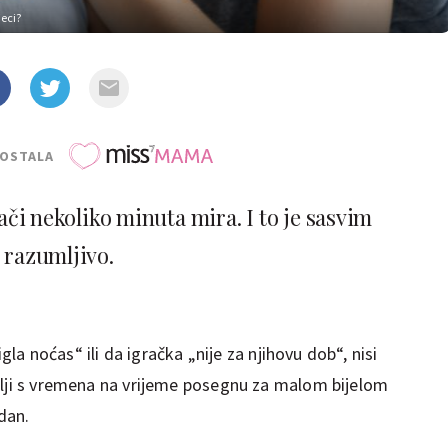
jeci?
POSTALA
ači nekoliko minuta mira. I to je sasvim
razumljivo.
igla noćas“ ili da igračka „nije za njihovu dob“, nisi
elji s vremena na vrijeme posegnu za malom bijelom
dan.