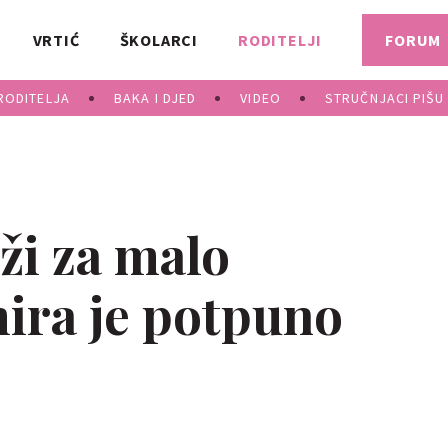
VRTIĆ
ŠKOLARCI
RODITELJI
FORUM
RODITELJA
BAKA I DJED
VIDEO
STRUČNJACI PIŠU
aži za malo
mira je potpuno