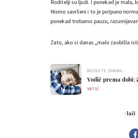
Roditelji su ljudi. I ponekad je mala
Nismo savršeni i to je potpuno normalno
ponekad trebamo pauzu, razumijevan
Zato, ako si danas „malo zaobišla isti
MOŽDA TE ZANIMA...
Vodič prema dobi: Z
laži?
VRTIĆ
#
laži