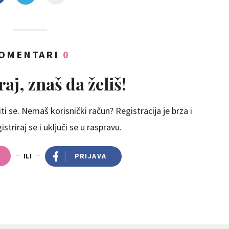
OMENTARI
0
aj, znaš da želiš!
ti se. Nemaš korisnički račun? Registracija je brza i
striraj se i uključi se u raspravu.
ILI
PRIJAVA