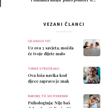
djece: 'Znam…
VEZANI ČLANCI
IZLUĐUJU TE?
Uz ova 3 savjeta, možda
će tvoje dijete malo
manje lagati - i manje te
izluđiva…
TVRDE STRUČNJACI
Ova loša navika kod
djece zapravo je znak
briljantnog uma
RADIMO TO SVI PONEKAD
Psihologinja: Nije baš