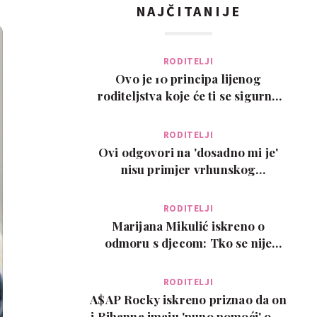
NAJČITANIJE
RODITELJI
Ovo je 10 principa lijenog
roditeljstva koje će ti se sigurno
svidjeti
RODITELJI
Ovi odgovori na 'dosadno mi je'
nisu primjer vrhunskog
roditeljstva, ali su zab…
RODITELJI
Marijana Mikulić iskreno o
odmoru s djecom: Tko se nije
poželio razvesti, pobje…
RODITELJI
A$AP Rocky iskreno priznao da on
i Rihanna imaju 'puno pomoći' oko