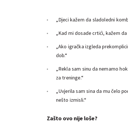
„Djeci kažem da sladoledni kombi
„Kad mi dosade crtići, kažem da s
„Ako igračka izgleda prekomplicir
dob.“
„Rekla sam sinu da nemamo hokeja
za treninge.“
„Uvjerila sam sina da mu čelo po
nešto izmisli.“
Zašto ovo nije loše?