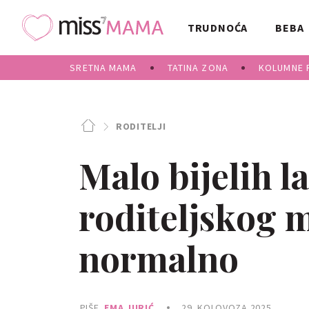
TRUDNOĆA
BEBA
SRETNA MAMA
TATINA ZONA
KOLUMNE 
RODITELJI
Malo bijelih l
roditeljskog 
normalno
PIŠE
EMA JURIĆ
29. KOLOVOZA 2025.