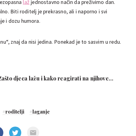
, bezopasna
laž
jednostavno način da preživimo dan.
. Biti roditelj je prekrasno, ali i naporno i svi
je i dozu humora.
nu“, znaj da nisi jedina. Ponekad je to sasvim u redu.
ašto djeca lažu i kako reagirati na njihove
#
roditelji
#
laganje