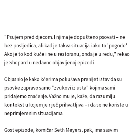
"Psujem pred djecom. I njima je dopušteno psovati – ne
bez posljedica, ali kad je takva situacija i ako to 'pogode'.
Ako je to kod kuće i ne u restoranu, onda je u redu," rekao
je Shepard u nedavno objavljenoj epizodi.
Objasnio je kako kćerima pokušava prenijeti stav da su
psovke zapravo samo "zvukovi iz usta" kojima sami
pridajemo značenje. Važno mu je, kaže, da razumiju
kontekst u kojem je riječ prihvatljiva – i da se ne koriste u
neprimjerenim situacijama.
Gost epizode, komičar Seth Meyers, pak, ima sasvim