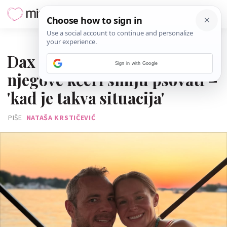
30. SRPNJA 2025.
Dax Shepard objasnio zašto
Sign in with Google
njegove kćeri smiju psovati –
'kad je takva situacija'
PIŠE
NATAŠA KRSTIČEVIĆ