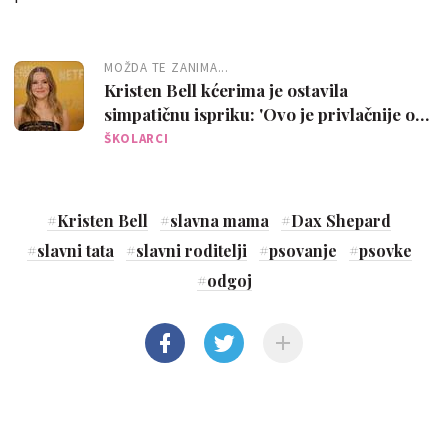
MOŽDA TE ZANIMA...
Kristen Bell kćerima je ostavila
simpatičnu ispriku: 'Ovo je privlačnije od
njene glume'
ŠKOLARCI
#
Kristen Bell
#
slavna mama
#
Dax Shepard
#
slavni tata
#
slavni roditelji
#
psovanje
#
psovke
#
odgoj