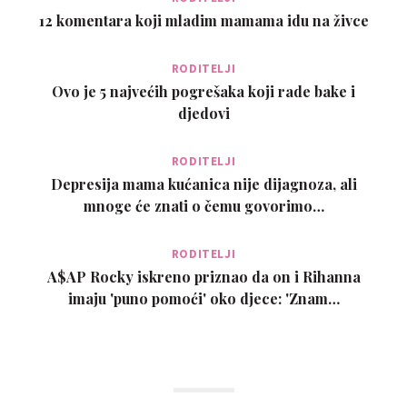
12 komentara koji mladim mamama idu na živce
RODITELJI
Ovo je 5 najvećih pogrešaka koji rade bake i
djedovi
RODITELJI
Depresija mama kućanica nije dijagnoza, ali
mnoge će znati o čemu govorimo…
RODITELJI
A$AP Rocky iskreno priznao da on i Rihanna
imaju 'puno pomoći' oko djece: 'Znam…