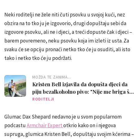
Neki roditelji ne žele niti čuti psovku u svojoj kući, nez
obzira na to tko ju je izgovorio, drugi dopuštaju sebi da
izgovore psovku, ali ne i djeci, a treći dopuste čak i djeci –
barem povremeno, neku psovku koja im izleti iz usta. Za
svaku će se opciju pronaći netko tko će ju osuditi, ali isto
tako i netko tko će ju podržati.
MOŽDA TE ZANIMA...
Kristen Bell izjavila da dopušta djeci da
piju bezalkoholno pivo: "Nije me briga što
drugi misle"
RODITELJI
Glumac Dax Shepard nedavno je u svom popularnom
podcastu
Armchair Expert
otkrio kako on i njegova
supruga, glumica Kristen Bell, dopuštaju svojim kćerima –