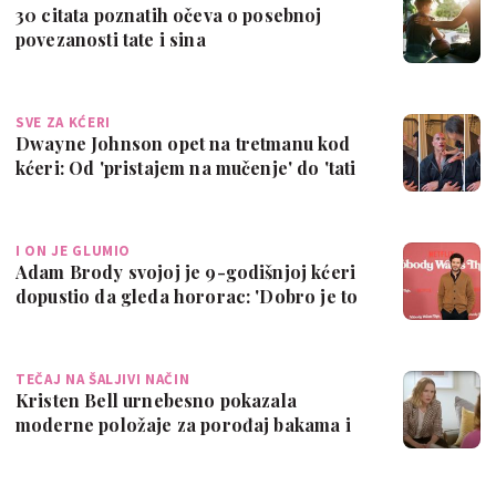
30 citata poznatih očeva o posebnoj
povezanosti tate i sina
SVE ZA KĆERI
Dwayne Johnson opet na tretmanu kod
kćeri: Od 'pristajem na mučenje' do 'tati
t…
I ON JE GLUMIO
Adam Brody svojoj je 9-godišnjoj kćeri
dopustio da gleda hororac: 'Dobro je to
…
TEČAJ NA ŠALJIVI NAČIN
Kristen Bell urnebesno pokazala
moderne položaje za porođaj bakama i
djedovima