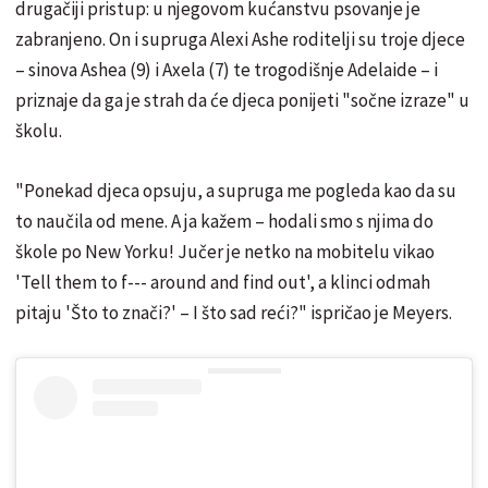
drugačiji pristup: u njegovom kućanstvu psovanje je
zabranjeno. On i supruga Alexi Ashe roditelji su troje djece
– sinova Ashea (9) i Axela (7) te trogodišnje Adelaide – i
priznaje da ga je strah da će djeca ponijeti "sočne izraze" u
školu.
"Ponekad djeca opsuju, a supruga me pogleda kao da su
to naučila od mene. A ja kažem – hodali smo s njima do
škole po New Yorku! Jučer je netko na mobitelu vikao
'Tell them to f--- around and find out', a klinci odmah
pitaju 'Što to znači?' – I što sad reći?" ispričao je Meyers.