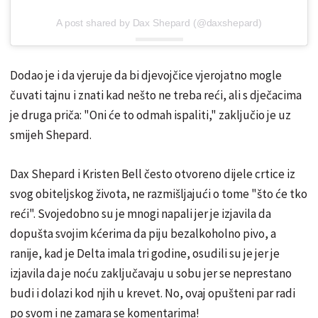
A post shared by Dax Shepard (@daxshepard)
Dodao je i da vjeruje da bi djevojčice vjerojatno mogle
čuvati tajnu i znati kad nešto ne treba reći, ali s dječacima
je druga priča: "Oni će to odmah ispaliti," zaključio je uz
smijeh Shepard.
Dax Shepard i Kristen Bell često otvoreno dijele crtice iz
svog obiteljskog života, ne razmišljajući o tome "što će tko
reći". Svojedobno su je mnogi napali jer je izjavila da
dopušta svojim kćerima da piju bezalkoholno pivo, a
ranije, kad je Delta imala tri godine, osudili su je jer je
izjavila da je noću zaključavaju u sobu jer se neprestano
budi i dolazi kod njih u krevet. No, ovaj opušteni par radi
po svom i ne zamara se komentarima!