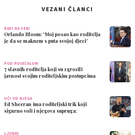
VEZANI ČLANCI
RADI NA SEBI
Orlando Bloom: 'Moj posao kao roditelja
je da se maknem s puta svojoj djeci'
POD POVEĆALOM
7 slavnih roditelja koji su zgrozili
javnost svojim roditeljskim postupcima
UČI OD NJEGA
Ed Sheeran ima roditeljski trik koji
sigurno voli i njegova supruga:
'Pripremit…
LJUBAV