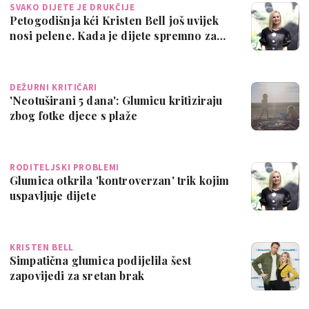
SVAKO DIJETE JE DRUKČIJE
Petogodišnja kći Kristen Bell još uvijek
nosi pelene. Kada je dijete spremno za…
DEŽURNI KRITIČARI
'Neotuširani 5 dana': Glumicu kritiziraju
zbog fotke djece s plaže
RODITELJSKI PROBLEMI
Glumica otkrila 'kontroverzan' trik kojim
uspavljuje dijete
KRISTEN BELL
Simpatična glumica podijelila šest
zapovijedi za sretan brak