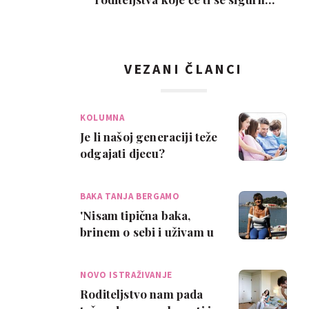
svidjeti
VEZANI ČLANCI
KOLUMNA
Je li našoj generaciji teže
odgajati djecu?
BAKA TANJA BERGAMO
'Nisam tipična baka,
brinem o sebi i uživam u
životu'
NOVO ISTRAŽIVANJE
Roditeljstvo nam pada