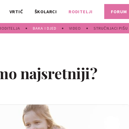
VRTIĆ
ŠKOLARCI
RODITELJI
FORUM
RODITELJA
BAKA I DJED
VIDEO
STRUČNJACI PIŠU
mo najsretniji?