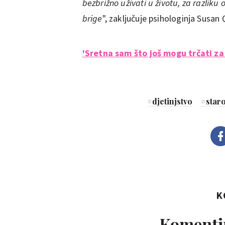
bezbrižno uživati ​​u životu, za razliku
brige
", zaključuje psihologinja Susan 
'Sretna sam što još mogu trčati z
#
djetinjstvo
#
staro
K
Komentir