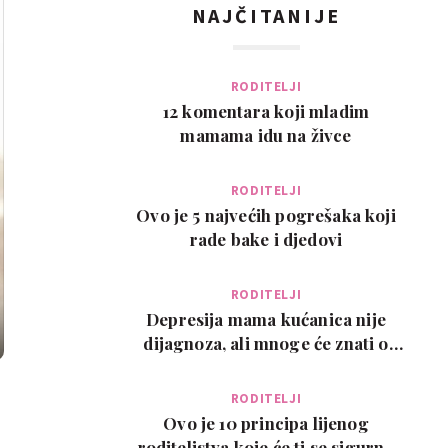
NAJČITANIJE
RODITELJI
12 komentara koji mladim
mamama idu na živce
RODITELJI
Ovo je 5 najvećih pogrešaka koji
rade bake i djedovi
RODITELJI
Depresija mama kućanica nije
dijagnoza, ali mnoge će znati o
čemu govorimo…
RODITELJI
Ovo je 10 principa lijenog
roditeljstva koje će ti se sigurno