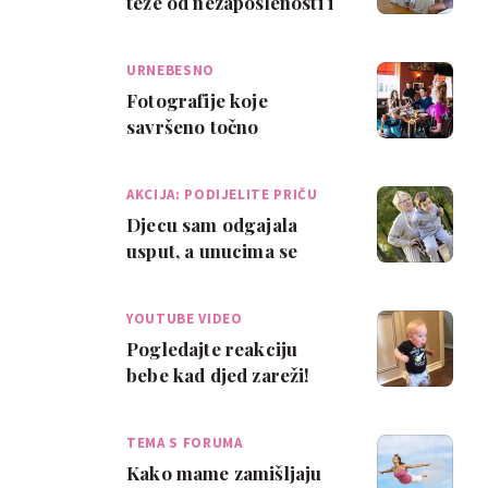
teže od nezaposlenosti i
razvoda
URNEBESNO
Fotografije koje
savršeno točno
prikazuju život s djecom
AKCIJA: PODIJELITE PRIČU
Djecu sam odgajala
usput, a unucima se
potpuno posvećujem
YOUTUBE VIDEO
Pogledajte reakciju
bebe kad djed zareži!
TEMA S FORUMA
Kako mame zamišljaju