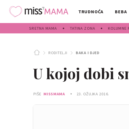
TRUDNOĆA
BEBA
SRETNA MAMA
TATINA ZONA
KOLUMNE 
RODITELJI
BAKA I DJED
U kojoj dobi s
PIŠE
MISSMAMA
23. OŽUJKA 2016.