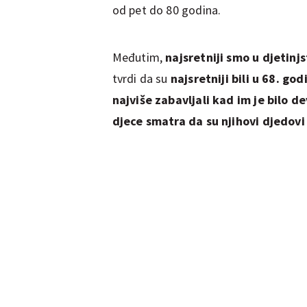
od pet do 80 godina.
Međutim,
najsretniji smo u djetinjs
tvrdi da su
najsretniji bili u 68. god
najviše zabavljali kad im je bilo d
djece smatra da su njihovi djedovi 