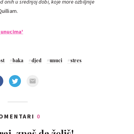
 od onih u srednjoj dobi, koje more ozbiljnije
Quilliam.
a unucima'
st
#
baka
#
djed
#
unuci
#
stres
OMENTARI
0
aj, znaš da želiš!