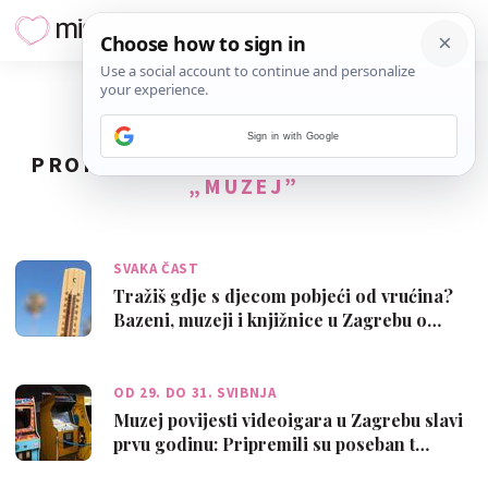
Sign in with Google
PRONAĐENO
16
REZULTATA ZA TAG
„MUZEJ”
SVAKA ČAST
Tražiš gdje s djecom pobjeći od vrućina?
Bazeni, muzeji i knjižnice u Zagrebu o…
OD 29. DO 31. SVIBNJA
Muzej povijesti videoigara u Zagrebu slavi
prvu godinu: Pripremili su poseban t…