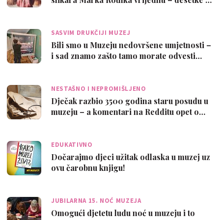
SASVIM DRUKČIJI MUZEJ
Bili smo u Muzeju nedovršene umjetnosti –
i sad znamo zašto tamo morate odvesti…
NESTAŠNO I NEPROMIŠLJENO
Dječak razbio 3500 godina staru posudu u
muzeju – a komentari na Redditu opet o…
EDUKATIVNO
Dočarajmo djeci užitak odlaska u muzej uz
ovu čarobnu knjigu!
JUBILARNA 15. NOĆ MUZEJA
Omogući djetetu ludu noć u muzeju i to