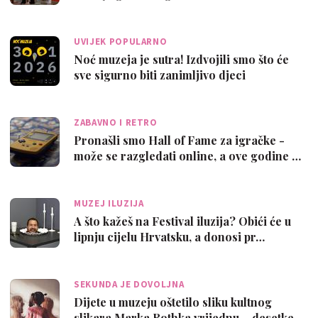
UVIJEK POPULARNO
Noć muzeja je sutra! Izdvojili smo što će
sve sigurno biti zanimljivo djeci
ZABAVNO I RETRO
Pronašli smo Hall of Fame za igračke -
može se razgledati online, a ove godine …
MUZEJ ILUZIJA
A što kažeš na Festival iluzija? Obići će u
lipnju cijelu Hrvatsku, a donosi pr…
SEKUNDA JE DOVOLJNA
Dijete u muzeju oštetilo sliku kultnog
slikara Marka Rothka vrijednu – desetke …