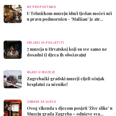
NE PROPUŠTAMO
U Tehničkom muzeju idući tjedan možeš ući
u pravu podmornicu - 'Mališan' je atr…
VRIJEDI IH POSJETITI
7 muzeja u Hrvatskoj koji su sve samo ne
dosadni (i djeca ih obožavaju)
MLADI U MUZEJE
Zagrebački gradski muzeji cijeli ožujak
besplatni za učenike!
ZABAVA ZA DJECU
Ovog vikenda s djecom posjeti 'Žive slike' u
Muzeju grada Zagreba – oduševe sva…