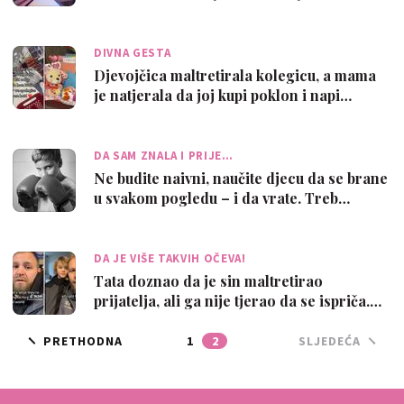
DIVNA GESTA
Djevojčica maltretirala kolegicu, a mama
je natjerala da joj kupi poklon i napi…
DA SAM ZNALA I PRIJE…
Ne budite naivni, naučite djecu da se brane
u svakom pogledu – i da vrate. Treb…
DA JE VIŠE TAKVIH OČEVA!
Tata doznao da je sin maltretirao
prijatelja, ali ga nije tjerao da se ispriča.…
PRETHODNA
1
2
SLJEDEĆA