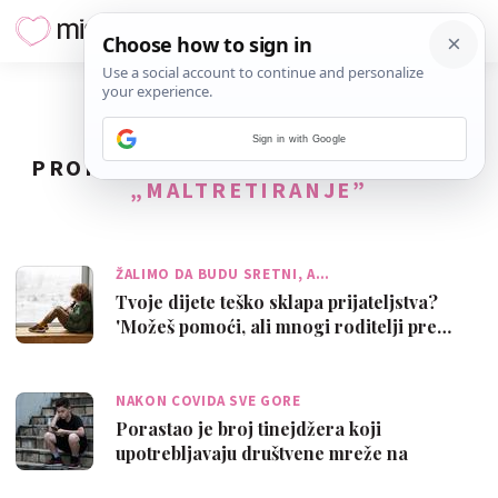
Sign in with Google
PRONAĐENO
23
REZULTATA ZA TAG
„MALTRETIRANJE”
ŽALIMO DA BUDU SRETNI, A…
Tvoje dijete teško sklapa prijateljstva?
'Možeš pomoći, ali mnogi roditelji pre…
NAKON COVIDA SVE GORE
Porastao je broj tinejdžera koji
upotrebljavaju društvene mreže na
'problematič…