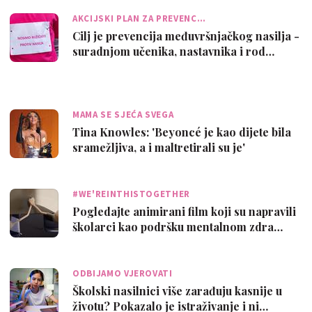
AKCIJSKI PLAN ZA PREVENC…
Cilj je prevencija međuvršnjačkog nasilja -
suradnjom učenika, nastavnika i rod…
MAMA SE SJEĆA SVEGA
Tina Knowles: 'Beyoncé je kao dijete bila
sramežljiva, a i maltretirali su je'
#WE'REINTHISTOGETHER
Pogledajte animirani film koji su napravili
školarci kao podršku mentalnom zdra…
ODBIJAMO VJEROVATI
Školski nasilnici više zarađuju kasnije u
životu? Pokazalo je istraživanje i ni…