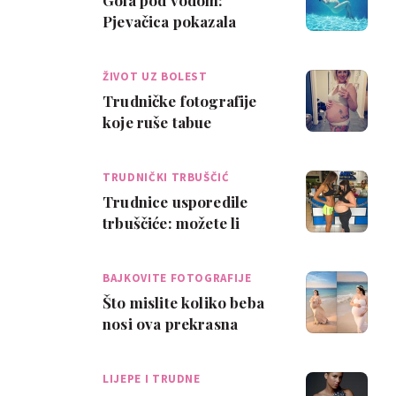
Gola pod vodom:
Pjevačica pokazala
trudnički trbuščić
ŽIVOT UZ BOLEST
Trudničke fotografije
koje ruše tabue
TRUDNIČKI TRBUŠČIĆ
Trudnice usporedile
trbuščiće: možete li
vjerovati da će roditi
skoro u isto vr…
BAJKOVITE FOTOGRAFIJE
Što mislite koliko beba
nosi ova prekrasna
trudnica?
LIJEPE I TRUDNE