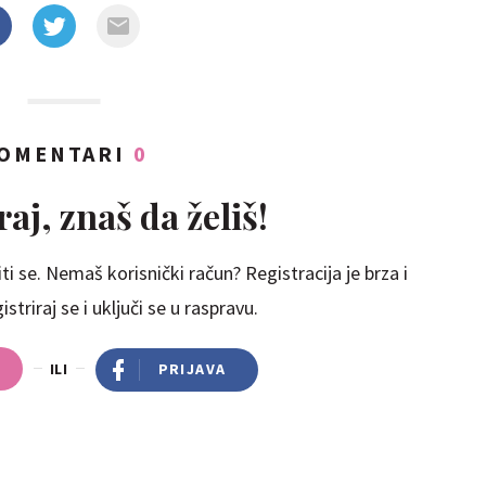
OMENTARI
0
aj, znaš da želiš!
ti se. Nemaš korisnički račun? Registracija je brza i
striraj se i uključi se u raspravu.
ILI
PRIJAVA