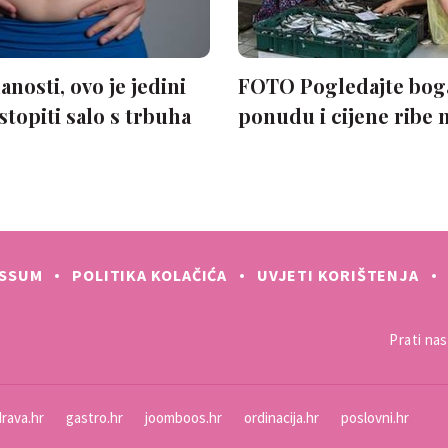
ESSUM
POLITIKA KOLAČIĆA
UVJETI KORIŠTENJA
Prati nas 
rava.hr
gastro.hr
joomboos.hr
ordinacija.hr
poslovni.hr