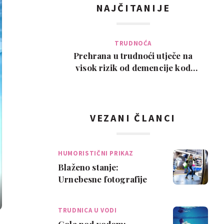
NAJČITANIJE
TRUDNOĆA
Prehrana u trudnoći utječe na
visok rizik od demencije kod
djeteta kasnije u ži…
VEZANI ČLANCI
HUMORISTIČNI PRIKAZ
Blaženo stanje:
Urnebesne fotografije
pokazuju kako se
trudnice stvarno
TRUDNICA U VODI
osjećaju