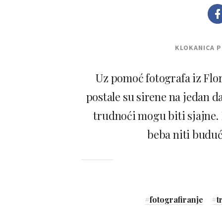
KLOKANICA 
Uz pomoć fotografa iz Flo
postale su sirene na jedan d
trudnoći mogu biti sjajne. 
beba niti buduć
#
fotografiranje
#
t