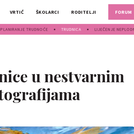
VRTIĆ
ŠKOLARCI
RODITELJI
FORUM
PLANIRANJE TRUDNOĆE
TRUDNICA
LIJEČENJE NEPLOD
nice u nestvarnim
tografijama