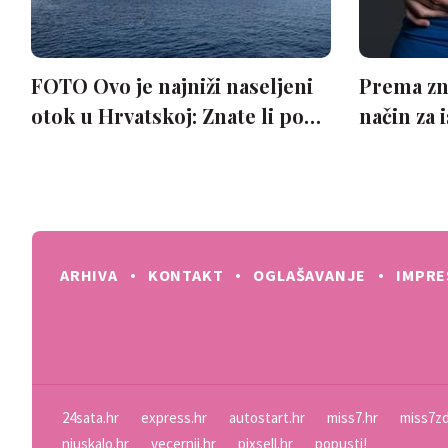
ARHIVA
KONTAKT
OGLAŠAVANJE
IMPR
24sata.hr
express.hr
autostart.hr
miss7.hr
miss7zd
njuskalo.hr
vecernji.hr
pixsell.hr
popusti!