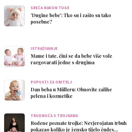
SREĆA NAKON TUGE
'Dugine bebe': Tko su i zašto su tako
posebne?
ISTRAŽIVANJE
Mame i tate, čini se da bebe više vole
razgovarati jedne s drugima
POPUSTI ZA OBITELJ
Dan beba u Mülleru: Obnovite zalihe
pelena i kozmetike
TRUDNOĆA S TROJKAMA
Rođene poznate trojke: Nevjerojatan trbuh
pokazao koliko je žensko tijelo čudes…