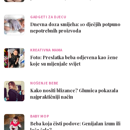
GADGETI ZA DJECU
Dnevna doza smijeha: 10 dječjih potpuno
nepotrebnih proizvoda
KREATIVNA MAMA
Foto: Preslatka beba odjevena kao žene
koje su mijenjale svijet
NOŠENJE BEBE
Kako nositi blizance? Glumica pokazala
najpraktičniji način
BABY MOP
Beba koja čisti podove: Genijalan izum ili
loša šala?