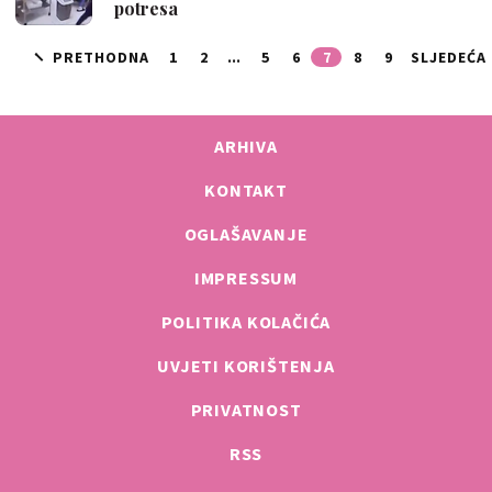
potresa
PRETHODNA
1
2
...
5
6
7
8
9
SLJEDEĆA
ARHIVA
KONTAKT
OGLAŠAVANJE
IMPRESSUM
POLITIKA KOLAČIĆA
UVJETI KORIŠTENJA
PRIVATNOST
RSS