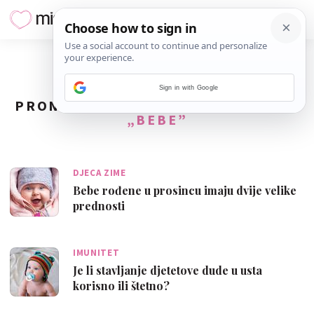
Sign in with Google
PRONAĐENO
114
REZULTATA ZA TAG
„BEBE”
DJECA ZIME
Bebe rođene u prosincu imaju dvije velike
prednosti
IMUNITET
Je li stavljanje djetetove dude u usta
korisno ili štetno?