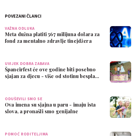
POVEZANI ČLANCI
VAŽNA ODLUKA
Meta dužna platiti 567 milijuna dolara za
fond za mentalno zdravlje tinejdžera
UVIJEK DOBRA ZABAVA
Špancirfest će ove godine biti posebno
sjajan za djecu - više od stotinu bespla…
ODUŠEVILI SMO SE
Ova imena su sjajna u paru - imaju ista
slova, a pronašli smo genijalne
kombina…
POMOĆ RODITELJIMA