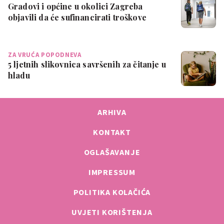
Gradovi i općine u okolici Zagreba
objavili da će sufinancirati troškove
školov…
ZA VRUĆA POPODNEVA
5 ljetnih slikovnica savršenih za čitanje u
hladu
ARHIVA
KONTAKT
OGLAŠAVANJE
IMPRESSUM
POLITIKA KOLAČIĆA
UVJETI KORIŠTENJA