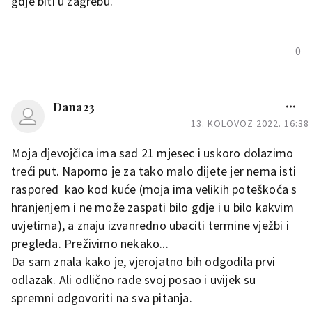
gdje biti u zagrebu.
0
Dana23
13. KOLOVOZ 2022. 16:38
Moja djevojčica ima sad 21 mjesec i uskoro dolazimo
treći put. Naporno je za tako malo dijete jer nema isti
raspored kao kod kuće (moja ima velikih poteškoća s
hranjenjem i ne može zaspati bilo gdje i u bilo kakvim
uvjetima), a znaju izvanredno ubaciti termine vježbi i
pregleda. Preživimo nekako...
Da sam znala kako je, vjerojatno bih odgodila prvi
odlazak. Ali odlično rade svoj posao i uvijek su
spremni odgovoriti na sva pitanja.