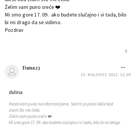
Želim vam puno sreće ❤️
Mi smo gore 17. 09. ako budete slučajno i vi tada, bilo
bi mi drago da se vidimo.
Pozdrav
0
Dana23
15. KOLOVOZ 2022. 12:30
dulina
Hvala vam puno na informacijama. Sad mi je puno lakše kad
znam što me čeka.
Želim vam puno sreće ❤️
Mi smo gore 17. 09. ako budete slučajno i vi tada, bilo bi mi drago
da se vidimo.