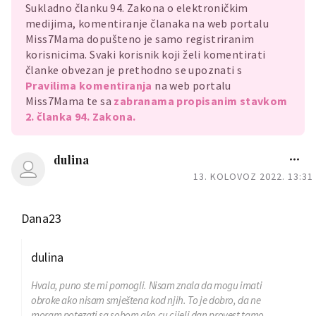
Sukladno članku 94. Zakona o elektroničkim
medijima, komentiranje članaka na web portalu
Miss7Mama dopušteno je samo registriranim
korisnicima. Svaki korisnik koji želi komentirati
članke obvezan je prethodno se upoznati s
Pravilima komentiranja
na web portalu
Miss7Mama te sa
zabranama propisanim stavkom
2. članka 94. Zakona.
dulina
13. KOLOVOZ 2022. 13:31
Dana23
dulina
Hvala, puno ste mi pomogli. Nisam znala da mogu imati
obroke ako nisam smještena kod njih. To je dobro, da ne
moram potezati sa sobom ako cu cijeli dan provest tamo.