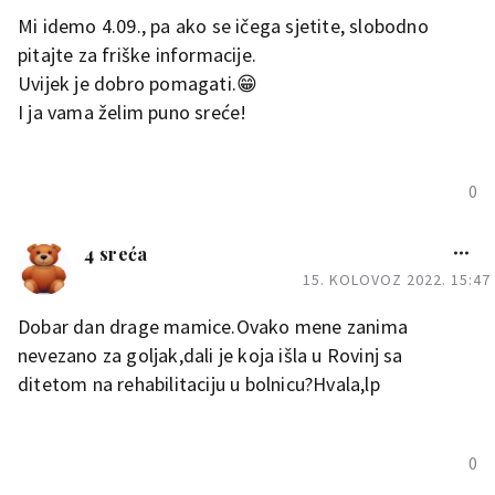
Pozdrav
Mi idemo 4.09., pa ako se ičega sjetite, slobodno
pitajte za friške informacije.
Uvijek je dobro pomagati.😁
I ja vama želim puno sreće!
0
4 sreća
15. KOLOVOZ 2022. 15:47
Dobar dan drage mamice.Ovako mene zanima
nevezano za goljak,dali je koja išla u Rovinj sa
ditetom na rehabilitaciju u bolnicu?Hvala,lp
0