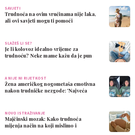
SAVJETI
Trudnoća na ovim vrućinama nije laka,
ali ovi savjeti mogu ti pomoći
SLAŽEŠ LI SE?
Je li kolovoz idealno vrijeme za
trudnoću? Neke mame kažu da je pun
pogodak
A NIJE NI RIJETKOST
Žena američkog nogometaša emotivna
nakon trudničke nezgode: 'Najveća
sramota ik…
NOVO ISTRAŽIVANJE
Majčinski mozak: Kako trudnoća
mijenja način na koji mislimo i
osjećamo