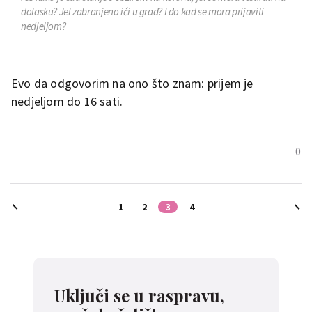
dolasku? Jel zabranjeno ići u grad? I do kad se mora prijaviti
nedjeljom?
Evo da odgovorim na ono što znam: prijem je
nedjeljom do 16 sati.
0
1
2
3
4
Uključi se u raspravu,