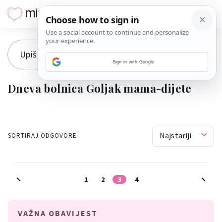
Sign in with Google
Dneva bolnica Goljak mama-dijete
Najstariji
SORTIRAJ ODGOVORE
1
2
3
4
VAŽNA OBAVIJEST