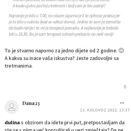
A kada ujutro počinju tretmani i kad vam je bio zadnji?
Previse pitam ali volim znati što me ceka 🤪
Najranije je bilo u 7.00, no nisam sigurna je li to njihova praksa jer
je to bilo u subotu (kad se odlazi doma). Jedino to sam ja zamolila
da bude ranije i to mi je terapeut ponudio. A najkasnije je trebalo
biti u 18.30, što je sam terapeut odmah prebacio na neki raniji
termin. Vjerujem da se sve može dogovoriti. Neki pacijenti im budu
spriječeni doći pa se termin može prilagoditi.
To je stvarno naporno za jedno dijete od 2 godine. 🙁
A kakva su inace vaša iskustva? Jeste zadovoljni sa
tretmanima.
0
Dana23
13. KOLOVOZ 2022. 13:37
dulina
s obzirom da idete prvi put, pretpostavljam da
ste se s njima već konzultirali u vezi smještaja? Da ne