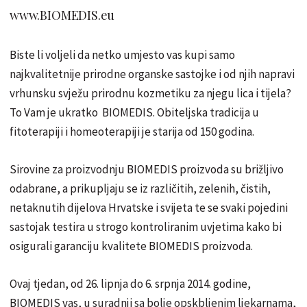
www.BIOMEDIS.eu
Biste li voljeli da netko umjesto vas kupi samo
najkvalitetnije prirodne organske sastojke i od njih napravi
vrhunsku svježu prirodnu kozmetiku za njegu lica i tijela?
To Vam je ukratko BIOMEDIS. Obiteljska tradicija u
fitoterapiji i homeoterapiji je starija od 150 godina.
Sirovine za proizvodnju BIOMEDIS proizvoda su brižljivo
odabrane, a prikupljaju se iz različitih, zelenih, čistih,
netaknutih dijelova Hrvatske i svijeta te se svaki pojedini
sastojak testira u strogo kontroliranim uvjetima kako bi
osigurali garanciju kvalitete BIOMEDIS proizvoda.
Ovaj tjedan, od 26. lipnja do 6. srpnja 2014. godine,
BIOMEDIS vas, u suradnji sa bolje opskbljenim ljekarnama,