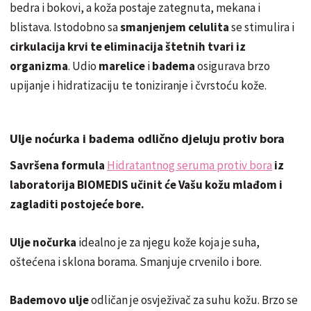
bedra i bokovi, a koža postaje zategnuta, mekana i
blistava. Istodobno sa
smanjenjem celulita
se stimulira i
cirkulacija krvi te eliminacija
štetnih tvari iz
organizma
.
Udio
marelice
i
badema
osigurava brzo
upijanje i hidratizaciju te toniziranje i čvrstoću kože.
Ulje noćurka i badema odlično djeluju protiv bora
Savršena formula
Hidratantnog seruma protiv bora
iz
laboratorija BIOMEDIS učinit će Vašu kožu mlađom i
zagladiti postojeće bore.
Ulje nočurka
idealno je za njegu kože koja je suha,
oštećena i sklona borama. Smanjuje crvenilo i bore.
Bademovo ulje
odličan je osvježivač za suhu kožu. Brzo se