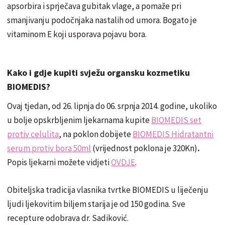
apsorbira i sprječava gubitak vlage, a pomaže pri
smanjivanju podočnjaka nastalih od umora. Bogato je
vitaminom E koji usporava pojavu bora.
Kako i gdje kupiti svježu organsku kozmetiku
BIOMEDIS?
Ovaj tjedan, od 26. lipnja do 06. srpnja 2014. godine, ukoliko
u bolje opskrbljenim ljekarnama kupite
BIOMEDIS set
protiv celulita
, na poklon dobijete
BIOMEDIS Hidratantni
serum protiv bora 50ml
(vrijednost poklona je 320Kn)
.
Popis ljekarni možete vidjeti
OVDJE
.
Obiteljska tradicija vlasnika tvrtke BIOMEDIS u liječenju
ljudi ljekovitim biljem starija je od 150 godina. Sve
recepture odobrava dr. Sadiković.