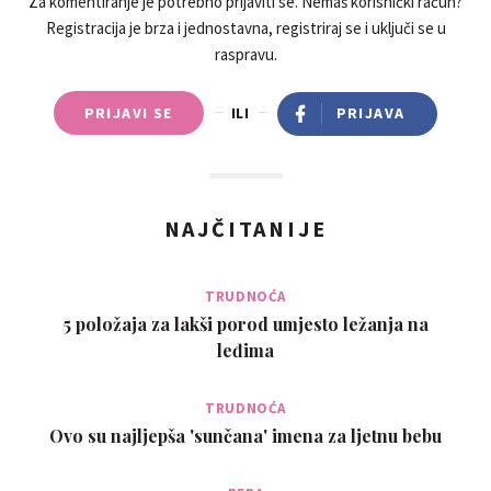
Za komentiranje je potrebno prijaviti se. Nemaš korisnički račun?
Registracija je brza i jednostavna, registriraj se i uključi se u
raspravu.
PRIJAVI SE
ILI
PRIJAVA
NAJČITANIJE
TRUDNOĆA
5 položaja za lakši porod umjesto ležanja na
leđima
TRUDNOĆA
Ovo su najljepša 'sunčana' imena za ljetnu bebu