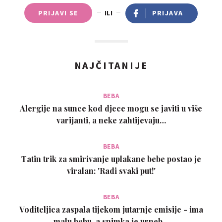
PRIJAVI SE
ILI
PRIJAVA
NAJČITANIJE
BEBA
Alergije na sunce kod djece mogu se javiti u više
varijanti, a neke zahtijevaju…
BEBA
Tatin trik za smirivanje uplakane bebe postao je
viralan: 'Radi svaki put!'
BEBA
Voditeljica zaspala tijekom jutarnje emisije - ima
malu bebu, a snimka je urneb…