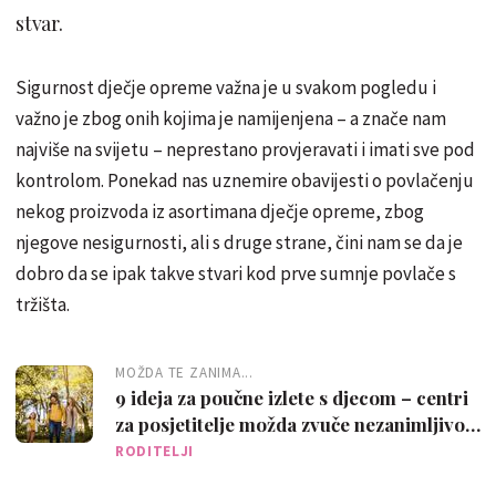
stvar.
Sigurnost dječje opreme važna je u svakom pogledu i
važno je zbog onih kojima je namijenjena – a znače nam
najviše na svijetu – neprestano provjeravati i imati sve pod
kontrolom. Ponekad nas uznemire obavijesti o povlačenju
nekog proizvoda iz asortimana dječje opreme, zbog
njegove nesigurnosti, ali s druge strane, čini nam se da je
dobro da se ipak takve stvari kod prve sumnje povlače s
tržišta.
MOŽDA TE ZANIMA...
9 ideja za poučne izlete s djecom – centri
za posjetitelje možda zvuče nezanimljivo,
ali upravo su suprotno!
RODITELJI