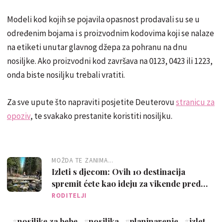
Modeli kod kojih se pojavila opasnost prodavali su se u
određenim bojama i s proizvodnim kodovima koji se nalaze
na etiketi unutar glavnog džepa za pohranu na dnu
nosiljke. Ako proizvodni kod završava na 0123, 0423 ili 1223,
onda biste nosiljku trebali vratiti.
Za sve upute što napraviti posjetite Deuterovu
stranicu za
opoziv
, te svakako prestanite koristiti nosiljku.
MOŽDA TE ZANIMA...
Izleti s djecom: Ovih 10 destinacija
spremit ćete kao ideju za vikende pred
nama
RODITELJI
#
nosiljke za bebe
#
nosiljka
#
planinarenje
#
izlet