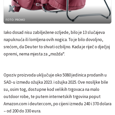
FOTO: PROMO
Iako dosad nisu zabilježene ozljede, bilo je 13 slučajeva
napuknuća ili lomljena ovih nogica. To je bilo dovoljno,
srećom, da Deuter to shvati ozbiljno. Kada je riječ o dječjoj
opremi, nema mjesta za „možda“.
Opoziv proizvoda uključuje oko 5080 jedinica prodanih u
SAD-u između ožujka 2023. i ožujka 2025. Ove nosiljke bile
su, osim tog, dostupne kod velikih trgovaca na malo
outdoor robe, te putem internetskih trgovina poput
Amazon.com i deuter.com, po cijeni između 240 i 370 dolara
– od 200 do 330 eura.