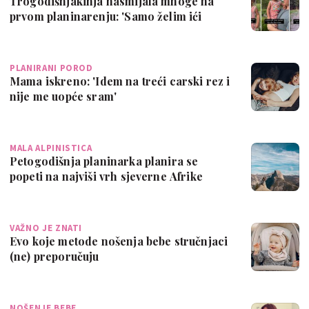
Trogodišnjakinja nasmijala mnoge na
prvom planinarenju: 'Samo želim ići
doma i …
PLANIRANI POROD
Mama iskreno: 'Idem na treći carski rez i
nije me uopće sram'
MALA ALPINISTICA
Petogodišnja planinarka planira se
popeti na najviši vrh sjeverne Afrike
VAŽNO JE ZNATI
Evo koje metode nošenja bebe stručnjaci
(ne) preporučuju
NOŠENJE BEBE