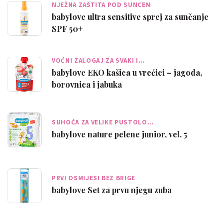
NJEŽNA ZAŠTITA POD SUNCEM
babylove ultra sensitive sprej za sunčanje
SPF 50+
VOĆNI ZALOGAJ ZA SVAKI I…
babylove EKO kašica u vrećici – jagoda,
borovnica i jabuka
SUHOĆA ZA VELIKE PUSTOLO…
babylove nature pelene junior, vel. 5
PRVI OSMIJESI BEZ BRIGE
babylove Set za prvu njegu zuba