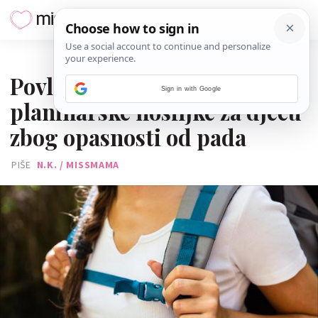
14. SVIBNJA 2025.
Povlače se popularne
Sign in with Google
planinarske nosiljke za djecu
zbog opasnosti od pada
PIŠE
N.K. / MISSMAMA