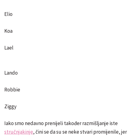
Elio
Koa
Lael
Lando
Robbie
Ziggy
Iako smo nedavno prenijeli također razmišljanje iste
stručnjakinje
, čini se da su se neke stvari promijenile, jer