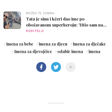
MOŽDA TE ZANIMA...
Tata je sinu i kćeri dao ime po
obožavanom superheroju: 'Htio sam nam
promijeniti i prezime, ali supruga je
RODITELJI
odbila'
#
imena za bebe
#
imena za djecu
#
Imena za dječake
#
Imena za djevojčice
#
odabir imena
#
imena