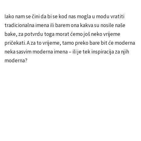
Iako nam se čini da bi se kod nas mogla u modu vratiti
tradicionalna imena ili barem ona kakva su nosile naše
bake, za potvrdu toga morat ćemo još neko vrijeme
pričekati. A za to vrijeme, tamo preko bare bit će moderna
neka sasvim moderna imena – ili je tek inspiracija za njih
moderna?