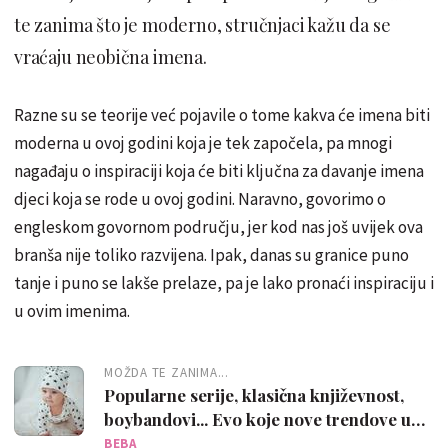
te zanima što je moderno, stručnjaci kažu da se
vraćaju neobična imena.
Razne su se teorije već pojavile o tome kakva će imena biti
moderna u ovoj godini koja je tek započela, pa mnogi
nagađaju o inspiraciji koja će biti ključna za davanje imena
djeci koja se rode u ovoj godini. Naravno, govorimo o
engleskom govornom području, jer kod nas još uvijek ova
branša nije toliko razvijena. Ipak, danas su granice puno
tanje i puno se lakše prelaze, pa je lako pronaći inspiraciju i
u ovim imenima.
MOŽDA TE ZANIMA...
Popularne serije, klasična književnost,
boybandovi... Evo koje nove trendove u
imenima djece najavljuje BabyCenter
BEBA