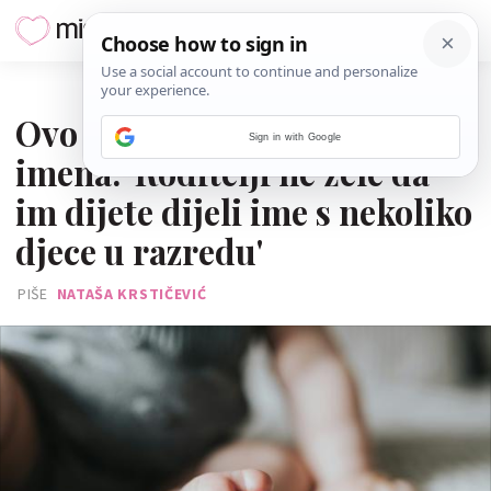
13. SIJEČNJA 2026.
Ovo je godina neobičnih
Sign in with Google
imena: 'Roditelji ne žele da
im dijete dijeli ime s nekoliko
djece u razredu'
PIŠE
NATAŠA KRSTIČEVIĆ