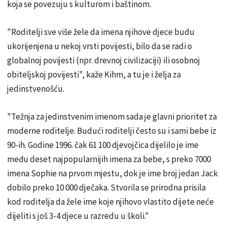
koja se povezuju s kulturom i baštinom.
"Roditelji sve više žele da imena njihove djece budu
ukorijenjena u nekoj vrsti povijesti, bilo da se radi o
globalnoj povijesti (npr. drevnoj civilizaciji) ili osobnoj
obiteljskoj povijesti", kaže Kihm, a tu je i želja za
jedinstvenošću.
"Težnja za jedinstvenim imenom sada je glavni prioritet za
moderne roditelje. Budući roditelji često su i sami bebe iz
90-ih. Godine 1996. čak 61 100 djevojčica dijelilo je ime
među deset najpopularnijih imena za bebe, s preko 7000
imena Sophie na prvom mjestu, dok je ime broj jedan Jack
dobilo preko 10 000 dječaka. Stvorila se prirodna prisila
kod roditelja da žele ime koje njihovo vlastito dijete neće
dijeliti s još 3-4 djece u razredu u školi."