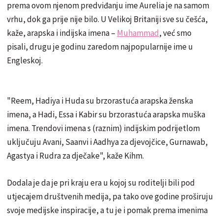
prema ovom njenom predviđanju ime Aurelia je na samom
vrhu, dok ga prije nije bilo. U Velikoj Britaniji sve su češća,
kaže, arapska i indijska imena –
Muhammad
, već smo
pisali, drugu je godinu zaredom najpopularnije ime u
Engleskoj.
"Reem, Hadiya i Huda su brzorastuća arapska ženska
imena, a Hadi, Essa i Kabir su brzorastuća arapska muška
imena. Trendovi imena s (raznim) indijskim podrijetlom
uključuju Avani, Saanvi i Aadhya za djevojčice, Gurnawab,
Agastya i Rudra za dječake", kaže Kihm.
Dodala je da je pri kraju era u kojoj su roditelji bili pod
utjecajem društvenih medija, pa tako ove godine proširuju
svoje medijske inspiracije, a tu je i pomak prema imenima