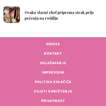
ARHIVA
KONTAKT
OGLAŠAVANJE
IMPRESSUM
POLITIKA KOLAČIĆA
UVJETI KORIŠTENJA
PRIVATNOST