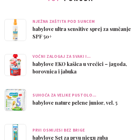
NJEŽNA ZAŠTITA POD SUNCEM
babylove ultra sensitive sprej za sunčanje
SPF 50+
VOĆNI ZALOGAJ ZA SVAKI I…
babylove EKO kašica u vrećici – jagoda,
borovnica i jabuka
SUHOĆA ZA VELIKE PUSTOLO…
babylove nature pelene junior, vel. 5
PRVI OSMIJESI BEZ BRIGE
babylove Set za prvu njegu zuba