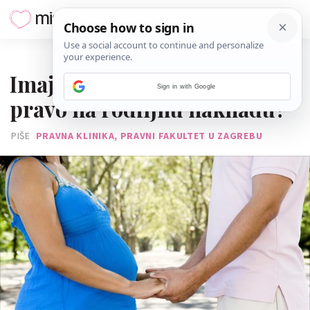
25. KOLOVOZA 2014.
Imaju li svi nezaposleni
Sign in with Google
pravo na rodiljnu naknadu?
PIŠE
PRAVNA KLINIKA, PRAVNI FAKULTET U ZAGREBU