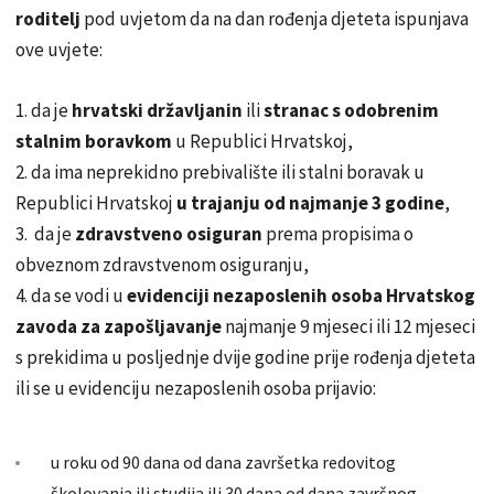
roditelj
pod uvjetom da na dan rođenja djeteta ispunjava
ove uvjete:
1. da je
hrvatski državljanin
ili
stranac s odobrenim
stalnim boravkom
u Republici Hrvatskoj,
2. da ima neprekidno prebivalište ili stalni boravak u
Republici Hrvatskoj
u trajanju od najmanje 3 godine
,
3. da je
zdravstveno osiguran
prema propisima o
obveznom zdravstvenom osiguranju,
4. da se vodi u
evidenciji nezaposlenih osoba Hrvatskog
zavoda za zapošljavanje
najmanje 9 mjeseci ili 12 mjeseci
s prekidima u posljednje dvije godine prije rođenja djeteta
ili se u evidenciju nezaposlenih osoba prijavio:
u roku od 90 dana od dana završetka redovitog
školovanja ili studija ili 30 dana od dana završnog