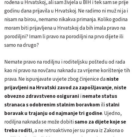
rođena u Hrvatskoj, ali sam živjela u BIH i tek sam se prije
godinu dana prijavila u Hrvatskoj. Ne radimo ni muž ni ja i
nisam na birou, nemamo nikakva primanja. Koliko godina
moram biti prijavljena u Hrvatskoj da bih imala pravo na
porodiljni? Imam li pravo na porodiljni na prvo dijete ili
samo na drugo?
Nemate pravo na rodiljnu i roditeljsku poštedu od rada
kao ni pravo na novčanu naknadu za vrijeme korištenje tih
prava. Ne ispunjavate uvjete zbog činjenice da
niste
prijavljeni na Hrvatski zavod za zapošljavanje
,
niste
obvezno zdravstveno osigurani
i
nemate status
stranaca s odobrenim stalnim boravkom
ili
stalni
boravak u trajanju od najmanje tri godine
. Ujedno,
rodiljna naknada se može dobiti
samo za dijete koje se
treba roditi
, a ne retroaktivno jer su prava iz Zakona o