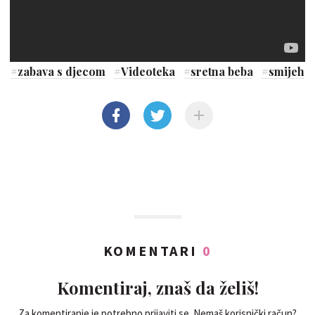
#
zabava s djecom
#
Videoteka
#
sretna beba
#
smijeh
KOMENTARI
0
Komentiraj, znaš da želiš!
Za komentiranje je potrebno prijaviti se. Nemaš korisnički račun?