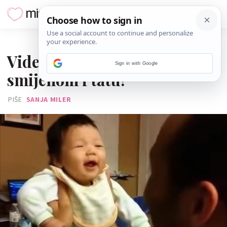
17. LIPNJA 2016.
Video: Beba 'zarazila'
Sign in with Google
smijehom i tatu!
PIŠE
SANJA MILER