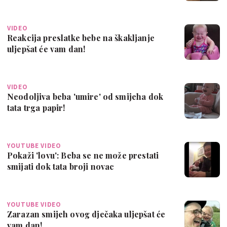
VIDEO
Reakcija preslatke bebe na škakljanje
uljepšat će vam dan!
VIDEO
Neodoljiva beba 'umire' od smijeha dok
tata trga papir!
YOUTUBE VIDEO
Pokaži 'lovu': Beba se ne može prestati
smijati dok tata broji novac
YOUTUBE VIDEO
Zarazan smijeh ovog dječaka uljepšat će
vam dan!