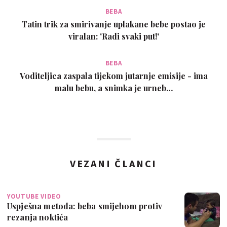
BEBA
Tatin trik za smirivanje uplakane bebe postao je
viralan: 'Radi svaki put!'
BEBA
Voditeljica zaspala tijekom jutarnje emisije - ima
malu bebu, a snimka je urneb…
VEZANI ČLANCI
YOUTUBE VIDEO
Uspješna metoda: beba smijehom protiv
rezanja noktića