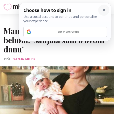
04. LISTOPADA 2016.
Manekenka uživa u kuhanju s
Sign in with Google
bebom: 'Sanjala sam o ovom
danu'
PIŠE
SANJA MILER