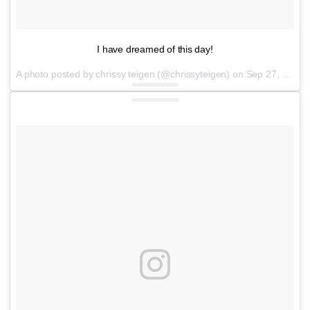
I have dreamed of this day!
A photo posted by chrissy teigen (@chrissyteigen) on
Sep 27, 2016 at 1:36pm PDT