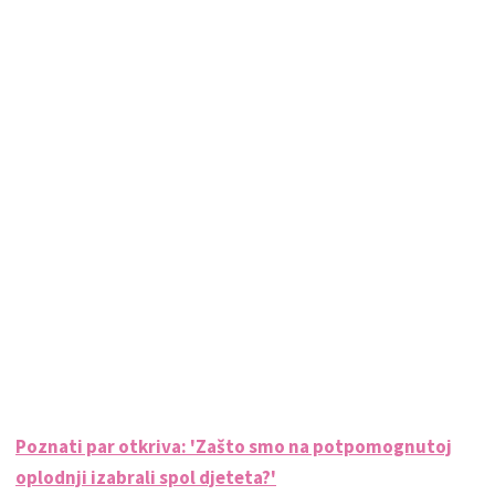
Poznati par otkriva: 'Zašto smo na potpomognutoj
oplodnji izabrali spol djeteta?'