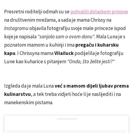
Presretni roditelji odmah su se
pohvalili dolaskom prinove
na društvenim mrežama, a sada je mama Chrissy na
Instagramu
objavila fotografiju svoje male princeze ispod
koje je napisala
"sanjala sam o ovom danu"
. Mala Luna je s
poznatom mamom u kuhinji i ima
pregaču i kuharsku
kapu
. I Chrissyna mama
Vilailuck
podijelila je fotografiju
Lune kao kuharice s pitanjem
"Onda, što želite jesti?"
Izgleda da je mala Luna
već s mamom dijeli ljubav prema
kulinarstvu
, a tek treba vidjeti hoće li je naslijediti i na
manekenskim pistama.