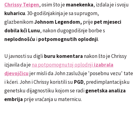
Chrissy Teigen
, osim što je
manekenka
, izdala je i svoju
kuharicu
. 30-godišnjakinja je sa suprugom,
glazbenikom
Johnom Legendom,
prije
pet mjeseci
dobila kći Lunu
, nakon dugogodišnje borbe s
neplodnošću
i
potpomognutih oplodnji
.
U javnosti su digli
buru komentara
nakon što je Chrissy
izjavila da je
na potpomognutoj oplodnji
izabrala
djevojčicu
jer misli da John zaslužuje 'posebnu vezu' tate
i kćeri. John i Chrissy koristili su
PGD
, predimplantacijsku
genetsku dijagnostiku kojom se radi
genetska analiza
embrija
prije vraćanja u maternicu.