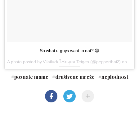
So what u guys want to eat? 😄
A photo posted by Vilailuck ไชยอุดม Teigen (@pepperthai2) on
Sep 2
#
poznate mame
#
društvene mreže
#
neplodnost