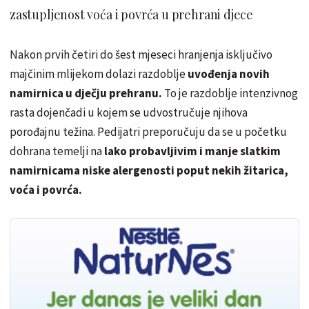
zastupljenost voća i povrća u prehrani djece
Nakon prvih četiri do šest mjeseci hranjenja isključivo
majčinim mlijekom dolazi razdoblje
uvođenja novih
namirnica u dječju prehranu.
To je razdoblje intenzivnog
rasta dojenčadi u kojem se udvostručuje njihova
porođajnu težina. Pedijatri preporučuju da se u početku
dohrana temelji na
lako probavljivim i manje slatkim
namirnicama niske alergenosti poput nekih žitarica,
voća i povrća.