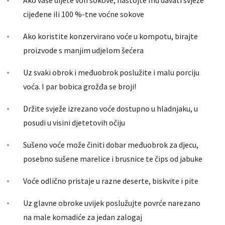
cijeđene ili 100 %-tne voćne sokove
Ako koristite konzervirano voće u kompotu, birajte
proizvode s manjim udjelom šećera
Uz svaki obrok i međuobrok poslužite i malu porciju
voća. I par bobica grožđa se broji!
Držite svježe izrezano voće dostupno u hladnjaku, u
posudi u visini djetetovih očiju
Sušeno voće može činiti dobar međuobrok za djecu,
posebno sušene marelice i brusnice te čips od jabuke
Voće odlično pristaje u razne deserte, biskvite i pite
Uz glavne obroke uvijek poslužujte povrće narezano
na male komadiće za jedan zalogaj