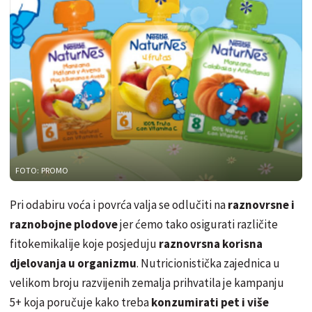
FOTO: PROMO
Pri odabiru voća i povrća valja se odlučiti na
raznovrsne i
raznobojne plodove
jer ćemo tako osigurati različite
fitokemikalije koje posjeduju
raznovrsna korisna
djelovanja u organizmu
. Nutricionistička zajednica u
velikom broju razvijenih zemalja prihvatila je kampanju
5+ koja poručuje kako treba
konzumirati pet i više