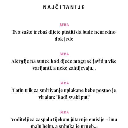
NAJČITANIJE
BEBA
Evo zašto trebaš dijete pustiti da bude neuredno
dok jede
BEBA
Alergije na sunce kod djece mogu se javiti u više
varijanti, a neke zahtijevaju…
BEBA
Tatin trik za smirivanje uplakane bebe postao je
viralan: 'Radi svaki put!'
BEBA
Voditeljica zaspala tijekom jutarnje emisije - ima
malu bebu, a snimka je urneb…