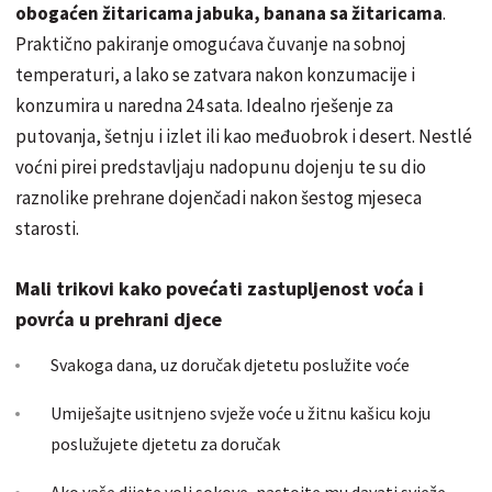
obogaćen žitaricama jabuka, banana sa žitaricama
.
Praktično pakiranje omogućava čuvanje na sobnoj
temperaturi, a lako se zatvara nakon konzumacije i
konzumira u naredna 24 sata. Idealno rješenje za
putovanja, šetnju i izlet ili kao međuobrok i desert. Nestlé
voćni pirei predstavljaju nadopunu dojenju te su dio
raznolike prehrane dojenčadi nakon šestog mjeseca
starosti.
Mali trikovi kako povećati zastupljenost voća i
povrća u prehrani djece
Svakoga dana, uz doručak djetetu poslužite voće
Umiješajte usitnjeno svježe voće u žitnu kašicu koju
poslužujete djetetu za doručak
Ako vaše dijete voli sokove, nastojte mu davati svježe