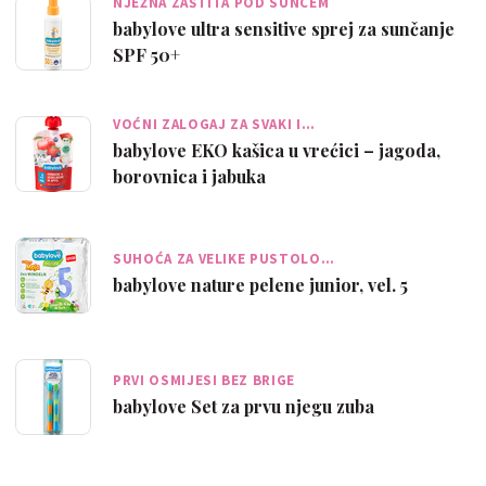
NJEŽNA ZAŠTITA POD SUNCEM
babylove ultra sensitive sprej za sunčanje
SPF 50+
VOĆNI ZALOGAJ ZA SVAKI I…
babylove EKO kašica u vrećici – jagoda,
borovnica i jabuka
SUHOĆA ZA VELIKE PUSTOLO…
babylove nature pelene junior, vel. 5
PRVI OSMIJESI BEZ BRIGE
babylove Set za prvu njegu zuba