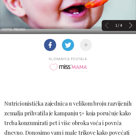
1/4
FOTO: PROMO
KLOKANICA POSTALA
Nutricionistička zajednica u velikom broju razvijenih
zemalja prihvatila je kampanju 5+ koja poručuje kako
treba konzumirati pet i više obroka voća i povrća
dnevno. Donosimo vam i male trikove kako povećati