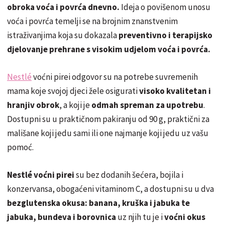
obroka voća i povrća dnevno.
Ideja o povišenom unosu
voća i povrća temelji se na brojnim znanstvenim
istraživanjima koja su dokazala
preventivno i terapijsko
djelovanje prehrane s visokim udjelom voća i povrća.
Nestlé
voćni pirei odgovor su na potrebe suvremenih
mama koje svojoj djeci žele osigurati
visoko kvalitetan i
hranjiv obrok
, a koji je
odmah spreman za upotrebu
.
Dostupni su u praktičnom pakiranju od 90 g, praktični za
mališane koji jedu sami ili one najmanje koji jedu uz vašu
pomoć.
Nestlé voćni pirei
su bez dodanih šećera, bojila i
konzervansa, obogaćeni vitaminom C, a dostupni su u dva
bezglutenska okusa:
banana, kruška i jabuka te
jabuka, bundeva i borovnica
uz njih tu je i
voćni okus