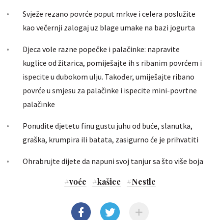
Svježe rezano povrće poput mrkve i celera poslužite
kao večernji zalogaj uz blage umake na bazi jogurta
Djeca vole razne popečke i palačinke: napravite
kuglice od žitarica, pomiješajte ih s ribanim povrćem i
ispecite u dubokom ulju. Također, umiješajte ribano
povrće u smjesu za palačinke i ispecite mini-povrtne
palačinke
Ponudite djetetu finu gustu juhu od buće, slanutka,
graška, krumpira ili batata, zasigurno će je prihvatiti
Ohrabrujte dijete da napuni svoj tanjur sa što više boja
#
voće
#
kašice
#
Nestle