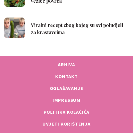
ARHIVA
KONTAKT
OGLAŠAVANJE
IMPRESSUM
POLITIKA KOLAČIĆA
UVJETI KORIŠTENJA